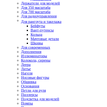
Держатели для моделей
Для 350 масштаба
Для 700 масштаба
Для радиоуправления
Для рангоута и такелажа
Бейфуты
Вант-путенсы
Кольца
Мачтовые детали
Шкивы
Для современных
Дополнения
Иллюминаторы
Колокола, сирены
Леера
Литье
Нагеля
Носовые фигуры
Обшивка
Основания
Петли для руля
Пиллерсы
Подсветка для моделей
Помпы