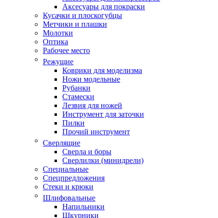
Аксесуары для покраски
Кусачки и плоскогубцы
Метчики и плашки
Молотки
Оптика
Рабочее место
Режущие
Коврики для моделизма
Ножи модельные
Рубанки
Стамески
Лезвия для ножей
Инструмент для заточки
Пилки
Прочий инструмент
Сверлящие
Сверла и боры
Сверлилки (минидрели)
Специальные
Спецпредложения
Стеки и крюки
Шлифовальные
Напильники
Шкурники