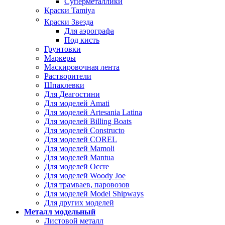
Суперметаллики
Краски Tamiya
Краски Звезда
Для аэрографа
Под кисть
Грунтовки
Маркеры
Маскировочная лента
Растворители
Шпаклевки
Для Деагостини
Для моделей Amati
Для моделей Artesania Latina
Для моделей Billing Boats
Для моделей Constructo
Для моделей COREL
Для моделей Mamoli
Для моделей Mantua
Для моделей Occre
Для моделей Woody Joe
Для трамваев, паровозов
Для моделей Model Shipways
Для других моделей
Металл модельный
Листовой металл