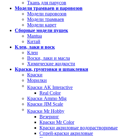
Ткань для парусов
Модели трамваев и паровозов
Модели паровозов
Модели трамваев
Модели карет
Сборные модели пушек
Mantua
Китай
Клеи, лаки и воск
Клеи
Воски, лаки и масла
Химические жидкости
Краски, грунтовки и шпаклевки
Краски
Морилки
Краски AK Interactive
Real Color
Краски Ammo Mig
Краски JIM Scale
Краски Mr Hobby
Везеринг
Краски Mr Color
Краски акриловые водорастворимые
Спрей-краски акриловые