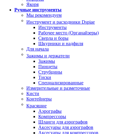
Якоря
Ручные инструменты
Мы рекомендуем
Инструмент и расходники Dspiae
Инструменты
Рабочее место (Органайзеры)
Сверла и боры
Шкурники и надфиля
Для начала
Зажимы и держатели
Зажимы
Пинцеты
Струбцины
Тиски
Специализированные
Измерительные и разметочные
Кисти
Контейнеры
Красящие
Аэрографы
Компрессоры
Шланги для аэрографов
Аксесуары для аэрографов
Аксесуары для компрессоров