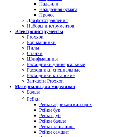
Надфили
Наждачная бумага
Прочее
Для фототравления
Наборы инструментов
Электроинструменты
Proxxon
Бор-машинки
Пилы
Станки
Шлифмашины
Расходники универсальные
Расходники специальные
Расходники китайские
Запчасти Proxxon
Материалы для моделизма
Бальза
Рейки
Рейки африканский орех
Рейки бук
Рейки дуб
Рейки бальза
Рейки танганика
Рейки самшит