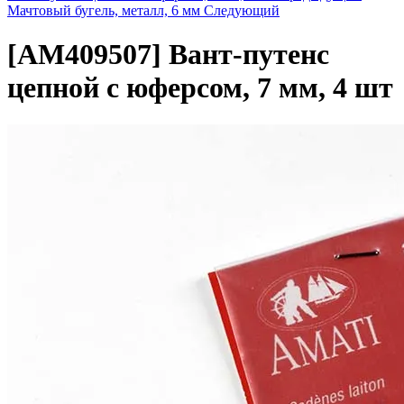
Мачтовый бугель, металл, 6 мм
Следующий
[AM409507]
Вант-путенс
цепной с юферсом, 7 мм, 4 шт