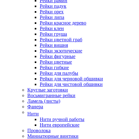
Рейки рамин
Рейки падук
Рейки орех
Рейки липа
Рейки красное дерево
Рейки клен
Рейки груша
Рейки цветной граб
Рейки вишня
Рейки экзотические
Рейки фигурные
Рейки цветные
Рейки гибкие
Рейки для палубы
Рейки для черновой обшивки
Рейки для чистовой обшивки
Круглые заготовки
Восьмигранные рейки
Ламель (листы)
Фанера
Нити
Нити ручной работы
Нити европейские
Проволока
Миниатюрные винтики