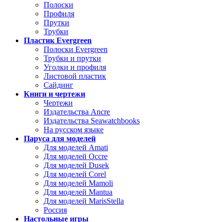
Полоски
Профиля
Прутки
Трубки
Пластик Evergreen
Полоски Evergreen
Трубки и прутки
Уголки и профиля
Листовой пластик
Сайдинг
Книги и чертежи
Чертежи
Издательства Ancre
Издательства Seawatchbooks
На русском языке
Паруса для моделей
Для моделей Amati
Для моделей Occre
Для моделей Dusek
Для моделей Corel
Для моделей Mamoli
Для моделей Mantua
Для моделей MarisStella
Россия
Настольные игры