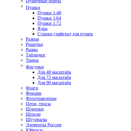
Пушечные порты
Пушки
Пушки 1:48
Пушки 1:64
Пушки 1:72
Ядра
Станки (лафеты) для пушек
Разное
Решетки
Рымы
Таблички
Трапы
Фигурки
Для 48 масштаба
Для 72 масштаба
Для 90 масштаба
Флаги
Фонари
Фототравление
Цепи, тросы
Шлюпки
Шпили
Штурвалы
Элементы Россия
Юферсы