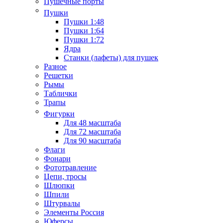
Пушечные порты
Пушки
Пушки 1:48
Пушки 1:64
Пушки 1:72
Ядра
Станки (лафеты) для пушек
Разное
Решетки
Рымы
Таблички
Трапы
Фигурки
Для 48 масштаба
Для 72 масштаба
Для 90 масштаба
Флаги
Фонари
Фототравление
Цепи, тросы
Шлюпки
Шпили
Штурвалы
Элементы Россия
Юферсы