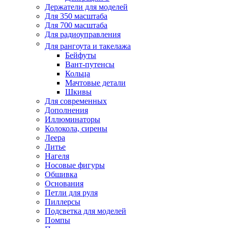
Держатели для моделей
Для 350 масштаба
Для 700 масштаба
Для радиоуправления
Для рангоута и такелажа
Бейфуты
Вант-путенсы
Кольца
Мачтовые детали
Шкивы
Для современных
Дополнения
Иллюминаторы
Колокола, сирены
Леера
Литье
Нагеля
Носовые фигуры
Обшивка
Основания
Петли для руля
Пиллерсы
Подсветка для моделей
Помпы