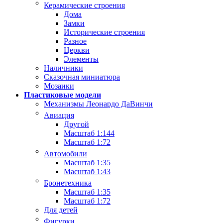
Керамические строения
Дома
Замки
Исторические строения
Разное
Церкви
Элементы
Наличники
Сказочная миниатюра
Мозаики
Пластиковые модели
Механизмы Леонардо ДаВинчи
Авиация
Другой
Масштаб 1:144
Масштаб 1:72
Автомобили
Масштаб 1:35
Масштаб 1:43
Бронетехника
Масштаб 1:35
Масштаб 1:72
Для детей
Фигурки