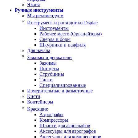
Якоря
Ручные инструменты
Мы рекомендуем
Инструмент и расходники Dspiae
Инструменты
Рабочее место (Органайзеры)
Сверла и боры
Шкурники и надфиля
Для начала
Зажимы и держатели
Зажимы
Пинцеты
Струбцины
Тиски
Специализированные
Измерительные и разметочные
Кисти
Контейнеры
Красящие
Аэрографы
Компрессоры
Шланги для аэрографов
Аксесуары для аэрографов
Аксесуары для компрессоров