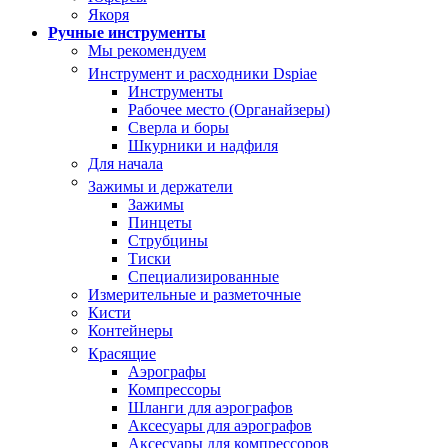
Якоря
Ручные инструменты
Мы рекомендуем
Инструмент и расходники Dspiae
Инструменты
Рабочее место (Органайзеры)
Сверла и боры
Шкурники и надфиля
Для начала
Зажимы и держатели
Зажимы
Пинцеты
Струбцины
Тиски
Специализированные
Измерительные и разметочные
Кисти
Контейнеры
Красящие
Аэрографы
Компрессоры
Шланги для аэрографов
Аксесуары для аэрографов
Аксесуары для компрессоров