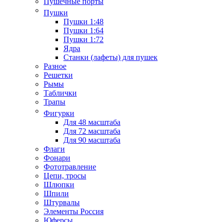
Пушечные порты
Пушки
Пушки 1:48
Пушки 1:64
Пушки 1:72
Ядра
Станки (лафеты) для пушек
Разное
Решетки
Рымы
Таблички
Трапы
Фигурки
Для 48 масштаба
Для 72 масштаба
Для 90 масштаба
Флаги
Фонари
Фототравление
Цепи, тросы
Шлюпки
Шпили
Штурвалы
Элементы Россия
Юферсы