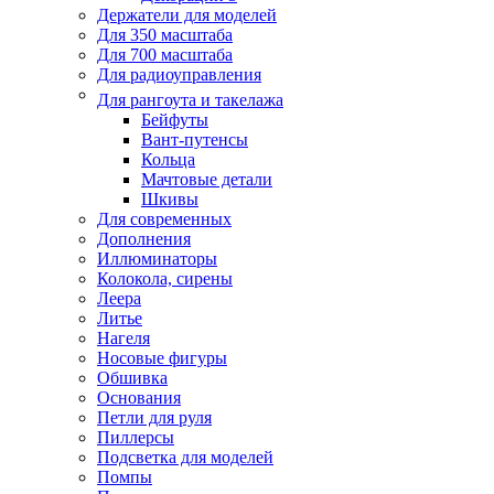
Держатели для моделей
Для 350 масштаба
Для 700 масштаба
Для радиоуправления
Для рангоута и такелажа
Бейфуты
Вант-путенсы
Кольца
Мачтовые детали
Шкивы
Для современных
Дополнения
Иллюминаторы
Колокола, сирены
Леера
Литье
Нагеля
Носовые фигуры
Обшивка
Основания
Петли для руля
Пиллерсы
Подсветка для моделей
Помпы