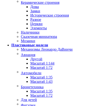
Керамические строения
Дома
Замки
Исторические строения
Разное
Церкви
Элементы
Наличники
Сказочная миниатюра
Мозаики
Пластиковые модели
Механизмы Леонардо ДаВинчи
Авиация
Другой
Масштаб 1:144
Масштаб 1:72
Автомобили
Масштаб 1:35
Масштаб 1:43
Бронетехника
Масштаб 1:35
Масштаб 1:72
Для детей
Фигурки