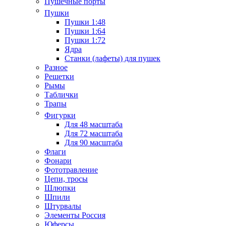
Пушечные порты
Пушки
Пушки 1:48
Пушки 1:64
Пушки 1:72
Ядра
Станки (лафеты) для пушек
Разное
Решетки
Рымы
Таблички
Трапы
Фигурки
Для 48 масштаба
Для 72 масштаба
Для 90 масштаба
Флаги
Фонари
Фототравление
Цепи, тросы
Шлюпки
Шпили
Штурвалы
Элементы Россия
Юферсы