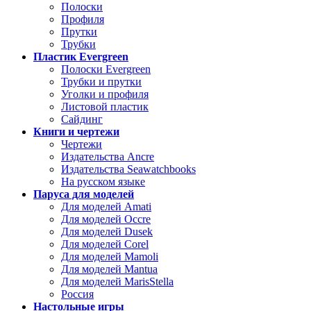
Полоски
Профиля
Прутки
Трубки
Пластик Evergreen
Полоски Evergreen
Трубки и прутки
Уголки и профиля
Листовой пластик
Сайдинг
Книги и чертежи
Чертежи
Издательства Ancre
Издательства Seawatchbooks
На русском языке
Паруса для моделей
Для моделей Amati
Для моделей Occre
Для моделей Dusek
Для моделей Corel
Для моделей Mamoli
Для моделей Mantua
Для моделей MarisStella
Россия
Настольные игры