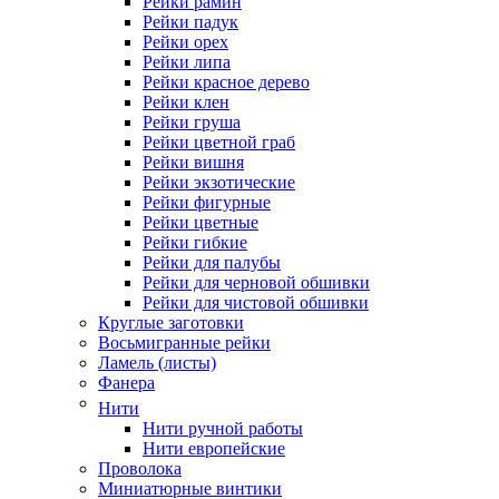
Рейки рамин
Рейки падук
Рейки орех
Рейки липа
Рейки красное дерево
Рейки клен
Рейки груша
Рейки цветной граб
Рейки вишня
Рейки экзотические
Рейки фигурные
Рейки цветные
Рейки гибкие
Рейки для палубы
Рейки для черновой обшивки
Рейки для чистовой обшивки
Круглые заготовки
Восьмигранные рейки
Ламель (листы)
Фанера
Нити
Нити ручной работы
Нити европейские
Проволока
Миниатюрные винтики