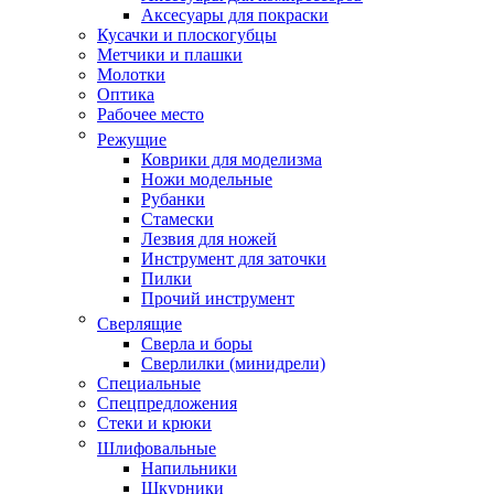
Аксесуары для покраски
Кусачки и плоскогубцы
Метчики и плашки
Молотки
Оптика
Рабочее место
Режущие
Коврики для моделизма
Ножи модельные
Рубанки
Стамески
Лезвия для ножей
Инструмент для заточки
Пилки
Прочий инструмент
Сверлящие
Сверла и боры
Сверлилки (минидрели)
Специальные
Спецпредложения
Стеки и крюки
Шлифовальные
Напильники
Шкурники