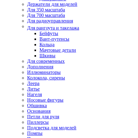
Держатели для моделей
Для 350 масштаба
Для 700 масштаба
Для радиоуправления
Для рангоута и такелажа
Бейфуты
Вант-путенсы
Кольца
Мачтовые детали
Шкивы
Для современных
Дополнения
Иллюминаторы
Колокола, сирены
Леера
Литье
Нагеля
Носовые фигуры
Обшивка
Основания
Петли для руля
Пиллерсы
Подсветка для моделей
Помпы