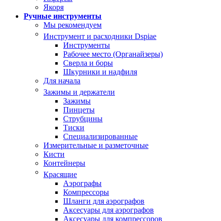
Якоря
Ручные инструменты
Мы рекомендуем
Инструмент и расходники Dspiae
Инструменты
Рабочее место (Органайзеры)
Сверла и боры
Шкурники и надфиля
Для начала
Зажимы и держатели
Зажимы
Пинцеты
Струбцины
Тиски
Специализированные
Измерительные и разметочные
Кисти
Контейнеры
Красящие
Аэрографы
Компрессоры
Шланги для аэрографов
Аксесуары для аэрографов
Аксесуары для компрессоров