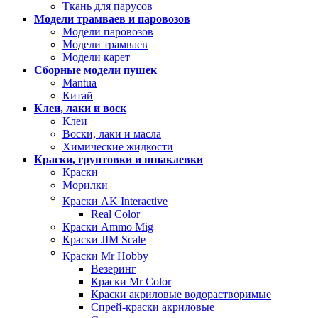
Ткань для парусов
Модели трамваев и паровозов
Модели паровозов
Модели трамваев
Модели карет
Сборные модели пушек
Mantua
Китай
Клеи, лаки и воск
Клеи
Воски, лаки и масла
Химические жидкости
Краски, грунтовки и шпаклевки
Краски
Морилки
Краски AK Interactive
Real Color
Краски Ammo Mig
Краски JIM Scale
Краски Mr Hobby
Везеринг
Краски Mr Color
Краски акриловые водорастворимые
Спрей-краски акриловые