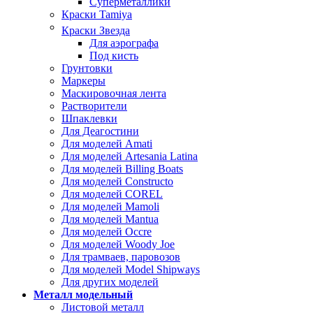
Суперметаллики
Краски Tamiya
Краски Звезда
Для аэрографа
Под кисть
Грунтовки
Маркеры
Маскировочная лента
Растворители
Шпаклевки
Для Деагостини
Для моделей Amati
Для моделей Artesania Latina
Для моделей Billing Boats
Для моделей Constructo
Для моделей COREL
Для моделей Mamoli
Для моделей Mantua
Для моделей Occre
Для моделей Woody Joe
Для трамваев, паровозов
Для моделей Model Shipways
Для других моделей
Металл модельный
Листовой металл