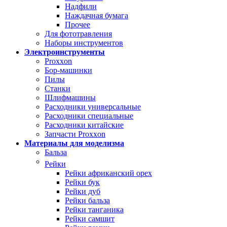
Надфили
Наждачная бумага
Прочее
Для фототравления
Наборы инструментов
Электроинструменты
Proxxon
Бор-машинки
Пилы
Станки
Шлифмашины
Расходники универсальные
Расходники специальные
Расходники китайские
Запчасти Proxxon
Материалы для моделизма
Бальза
Рейки
Рейки африканский орех
Рейки бук
Рейки дуб
Рейки бальза
Рейки танганика
Рейки самшит