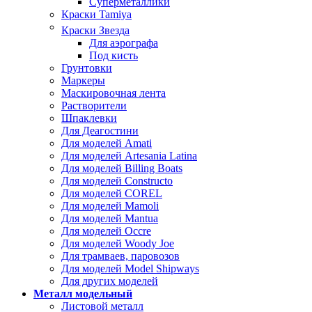
Суперметаллики
Краски Tamiya
Краски Звезда
Для аэрографа
Под кисть
Грунтовки
Маркеры
Маскировочная лента
Растворители
Шпаклевки
Для Деагостини
Для моделей Amati
Для моделей Artesania Latina
Для моделей Billing Boats
Для моделей Constructo
Для моделей COREL
Для моделей Mamoli
Для моделей Mantua
Для моделей Occre
Для моделей Woody Joe
Для трамваев, паровозов
Для моделей Model Shipways
Для других моделей
Металл модельный
Листовой металл