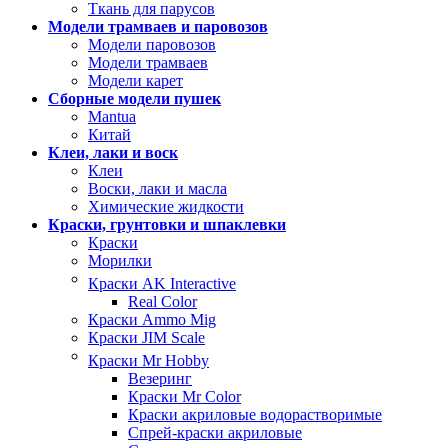
Ткань для парусов
Модели трамваев и паровозов
Модели паровозов
Модели трамваев
Модели карет
Сборные модели пушек
Mantua
Китай
Клеи, лаки и воск
Клеи
Воски, лаки и масла
Химические жидкости
Краски, грунтовки и шпаклевки
Краски
Морилки
Краски AK Interactive
Real Color
Краски Ammo Mig
Краски JIM Scale
Краски Mr Hobby
Везеринг
Краски Mr Color
Краски акриловые водорастворимые
Спрей-краски акриловые