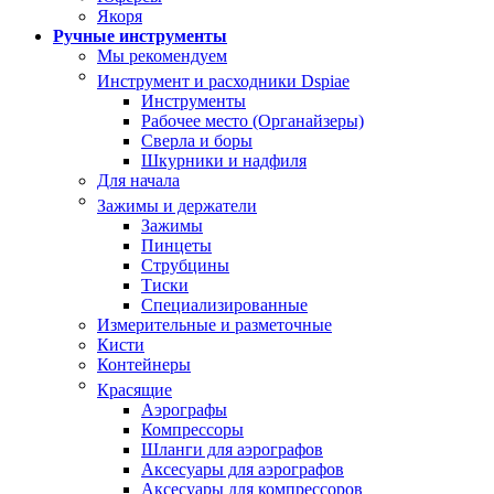
Якоря
Ручные инструменты
Мы рекомендуем
Инструмент и расходники Dspiae
Инструменты
Рабочее место (Органайзеры)
Сверла и боры
Шкурники и надфиля
Для начала
Зажимы и держатели
Зажимы
Пинцеты
Струбцины
Тиски
Специализированные
Измерительные и разметочные
Кисти
Контейнеры
Красящие
Аэрографы
Компрессоры
Шланги для аэрографов
Аксесуары для аэрографов
Аксесуары для компрессоров