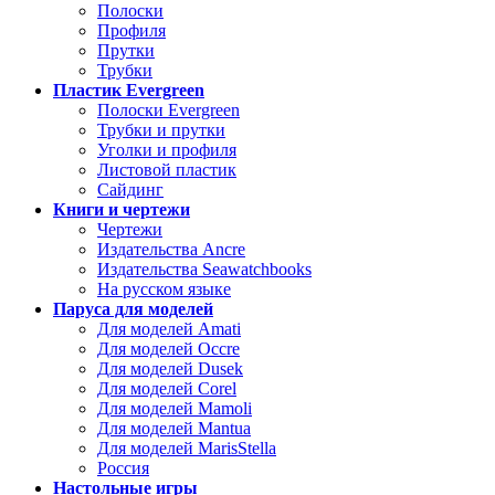
Полоски
Профиля
Прутки
Трубки
Пластик Evergreen
Полоски Evergreen
Трубки и прутки
Уголки и профиля
Листовой пластик
Сайдинг
Книги и чертежи
Чертежи
Издательства Ancre
Издательства Seawatchbooks
На русском языке
Паруса для моделей
Для моделей Amati
Для моделей Occre
Для моделей Dusek
Для моделей Corel
Для моделей Mamoli
Для моделей Mantua
Для моделей MarisStella
Россия
Настольные игры