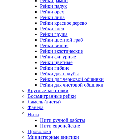
Рейки рамин
Рейки падук
Рейки орех
Рейки липа
Рейки красное дерево
Рейки клен
Рейки груша
Рейки цветной граб
Рейки вишня
Рейки экзотические
Рейки фигурные
Рейки цветные
Рейки гибкие
Рейки для палубы
Рейки для черновой обшивки
Рейки для чистовой обшивки
Круглые заготовки
Восьмигранные рейки
Ламель (листы)
Фанера
Нити
Нити ручной работы
Нити европейские
Проволока
Миниатюрные винтики