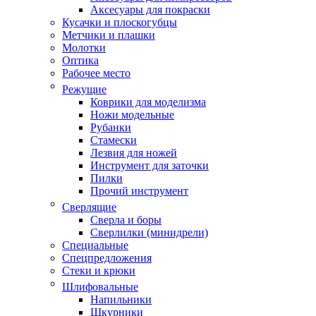
Аксесуары для покраски
Кусачки и плоскогубцы
Метчики и плашки
Молотки
Оптика
Рабочее место
Режущие
Коврики для моделизма
Ножи модельные
Рубанки
Стамески
Лезвия для ножей
Инструмент для заточки
Пилки
Прочий инструмент
Сверлящие
Сверла и боры
Сверлилки (минидрели)
Специальные
Спецпредложения
Стеки и крюки
Шлифовальные
Напильники
Шкурники