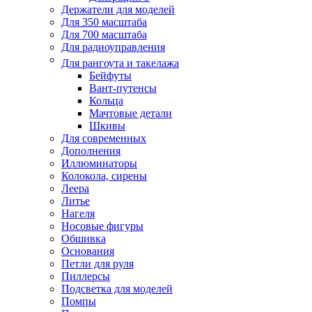
Держатели для моделей
Для 350 масштаба
Для 700 масштаба
Для радиоуправления
Для рангоута и такелажа
Бейфуты
Вант-путенсы
Кольца
Мачтовые детали
Шкивы
Для современных
Дополнения
Иллюминаторы
Колокола, сирены
Леера
Литье
Нагеля
Носовые фигуры
Обшивка
Основания
Петли для руля
Пиллерсы
Подсветка для моделей
Помпы