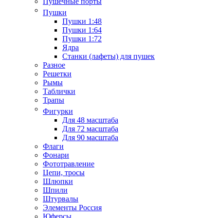
Пушечные порты
Пушки
Пушки 1:48
Пушки 1:64
Пушки 1:72
Ядра
Станки (лафеты) для пушек
Разное
Решетки
Рымы
Таблички
Трапы
Фигурки
Для 48 масштаба
Для 72 масштаба
Для 90 масштаба
Флаги
Фонари
Фототравление
Цепи, тросы
Шлюпки
Шпили
Штурвалы
Элементы Россия
Юферсы