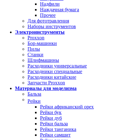
Надфили
Наждачная бумага
Прочее
Для фототравления
Наборы инструментов
Электроинструменты
Proxxon
Бор-машинки
Пилы
Станки
Шлифмашины
Расходники универсальные
Расходники специальные
Расходники китайские
Запчасти Proxxon
Материалы для моделизма
Бальза
Рейки
Рейки африканский орех
Рейки бук
Рейки дуб
Рейки бальза
Рейки танганика
Рейки самшит