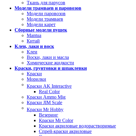
Ткань для парусов
Модели трамваев и паровозов
Модели паровозов
Модели трамваев
Модели карет
Сборные модели пушек
Mantua
Китай
Клеи, лаки и воск
Клеи
Воски, лаки и масла
Химические жидкости
Краски, грунтовки и шпаклевки
Краски
Морилки
Краски AK Interactive
Real Color
Краски Ammo Mig
Краски JIM Scale
Краски Mr Hobby
Везеринг
Краски Mr Color
Краски акриловые водорастворимые
Спрей-краски акриловые