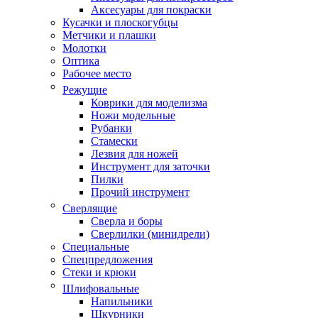
Аксесуары для покраски
Кусачки и плоскогубцы
Метчики и плашки
Молотки
Оптика
Рабочее место
Режущие
Коврики для моделизма
Ножи модельные
Рубанки
Стамески
Лезвия для ножей
Инструмент для заточки
Пилки
Прочий инструмент
Сверлящие
Сверла и боры
Сверлилки (минидрели)
Специальные
Спецпредложения
Стеки и крюки
Шлифовальные
Напильники
Шкурники