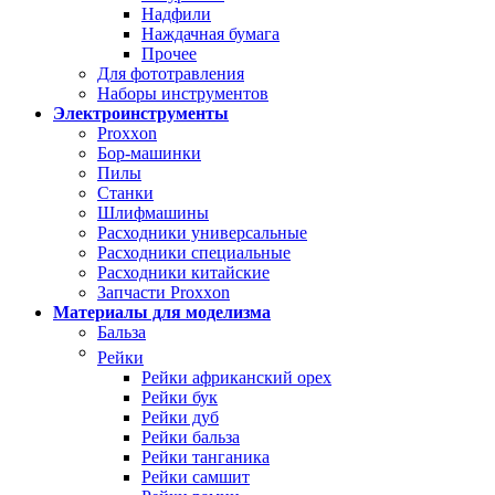
Надфили
Наждачная бумага
Прочее
Для фототравления
Наборы инструментов
Электроинструменты
Proxxon
Бор-машинки
Пилы
Станки
Шлифмашины
Расходники универсальные
Расходники специальные
Расходники китайские
Запчасти Proxxon
Материалы для моделизма
Бальза
Рейки
Рейки африканский орех
Рейки бук
Рейки дуб
Рейки бальза
Рейки танганика
Рейки самшит