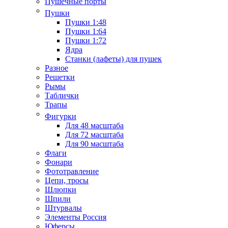
Пушечные порты
Пушки
Пушки 1:48
Пушки 1:64
Пушки 1:72
Ядра
Станки (лафеты) для пушек
Разное
Решетки
Рымы
Таблички
Трапы
Фигурки
Для 48 масштаба
Для 72 масштаба
Для 90 масштаба
Флаги
Фонари
Фототравление
Цепи, тросы
Шлюпки
Шпили
Штурвалы
Элементы Россия
Юферсы