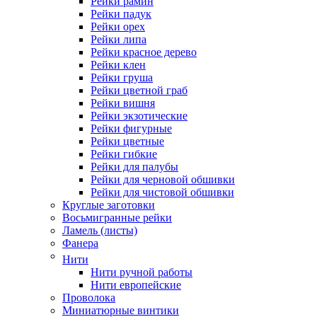
Рейки рамин
Рейки падук
Рейки орех
Рейки липа
Рейки красное дерево
Рейки клен
Рейки груша
Рейки цветной граб
Рейки вишня
Рейки экзотические
Рейки фигурные
Рейки цветные
Рейки гибкие
Рейки для палубы
Рейки для черновой обшивки
Рейки для чистовой обшивки
Круглые заготовки
Восьмигранные рейки
Ламель (листы)
Фанера
Нити
Нити ручной работы
Нити европейские
Проволока
Миниатюрные винтики