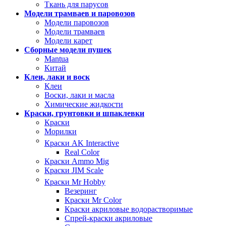
Ткань для парусов
Модели трамваев и паровозов
Модели паровозов
Модели трамваев
Модели карет
Сборные модели пушек
Mantua
Китай
Клеи, лаки и воск
Клеи
Воски, лаки и масла
Химические жидкости
Краски, грунтовки и шпаклевки
Краски
Морилки
Краски AK Interactive
Real Color
Краски Ammo Mig
Краски JIM Scale
Краски Mr Hobby
Везеринг
Краски Mr Color
Краски акриловые водорастворимые
Спрей-краски акриловые