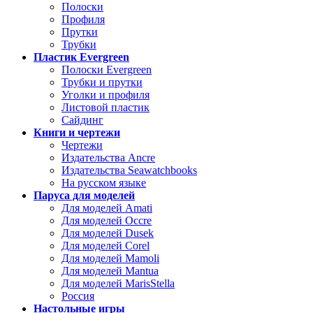
Полоски
Профиля
Прутки
Трубки
Пластик Evergreen
Полоски Evergreen
Трубки и прутки
Уголки и профиля
Листовой пластик
Сайдинг
Книги и чертежи
Чертежи
Издательства Ancre
Издательства Seawatchbooks
На русском языке
Паруса для моделей
Для моделей Amati
Для моделей Occre
Для моделей Dusek
Для моделей Corel
Для моделей Mamoli
Для моделей Mantua
Для моделей MarisStella
Россия
Настольные игры