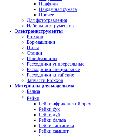
Надфили
Наждачная бумага
Прочее
Для фототравления
Наборы инструментов
Электроинструменты
Proxxon
Бор-машинки
Пилы
Станки
Шлифмашины
Расходники универсальные
Расходники специальные
Расходники китайские
Запчасти Proxxon
Материалы для моделизма
Бальза
Рейки
Рейки африканский орех
Рейки бук
Рейки дуб
Рейки бальза
Рейки танганика
Рейки самшит