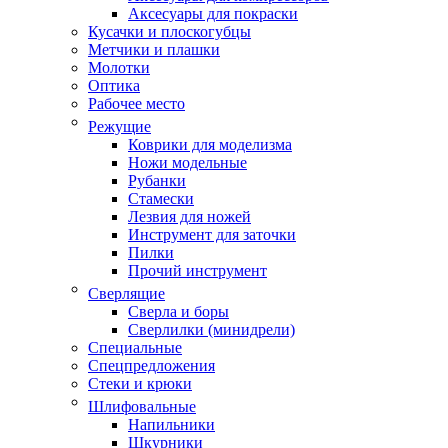
Аксесуары для покраски
Кусачки и плоскогубцы
Метчики и плашки
Молотки
Оптика
Рабочее место
Режущие
Коврики для моделизма
Ножи модельные
Рубанки
Стамески
Лезвия для ножей
Инструмент для заточки
Пилки
Прочий инструмент
Сверлящие
Сверла и боры
Сверлилки (минидрели)
Специальные
Спецпредложения
Стеки и крюки
Шлифовальные
Напильники
Шкурники