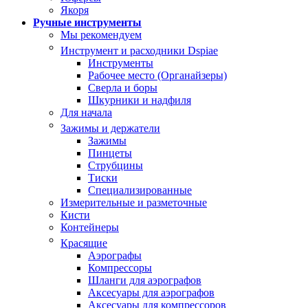
Якоря
Ручные инструменты
Мы рекомендуем
Инструмент и расходники Dspiae
Инструменты
Рабочее место (Органайзеры)
Сверла и боры
Шкурники и надфиля
Для начала
Зажимы и держатели
Зажимы
Пинцеты
Струбцины
Тиски
Специализированные
Измерительные и разметочные
Кисти
Контейнеры
Красящие
Аэрографы
Компрессоры
Шланги для аэрографов
Аксесуары для аэрографов
Аксесуары для компрессоров