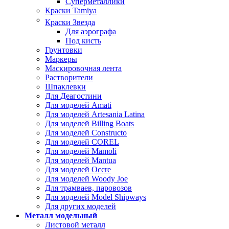
Суперметаллики
Краски Tamiya
Краски Звезда
Для аэрографа
Под кисть
Грунтовки
Маркеры
Маскировочная лента
Растворители
Шпаклевки
Для Деагостини
Для моделей Amati
Для моделей Artesania Latina
Для моделей Billing Boats
Для моделей Constructo
Для моделей COREL
Для моделей Mamoli
Для моделей Mantua
Для моделей Occre
Для моделей Woody Joe
Для трамваев, паровозов
Для моделей Model Shipways
Для других моделей
Металл модельный
Листовой металл