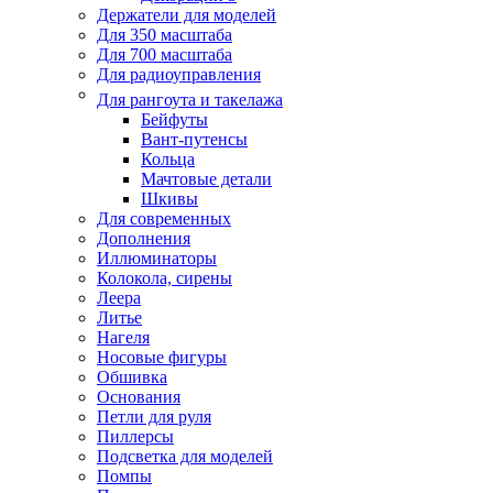
Держатели для моделей
Для 350 масштаба
Для 700 масштаба
Для радиоуправления
Для рангоута и такелажа
Бейфуты
Вант-путенсы
Кольца
Мачтовые детали
Шкивы
Для современных
Дополнения
Иллюминаторы
Колокола, сирены
Леера
Литье
Нагеля
Носовые фигуры
Обшивка
Основания
Петли для руля
Пиллерсы
Подсветка для моделей
Помпы