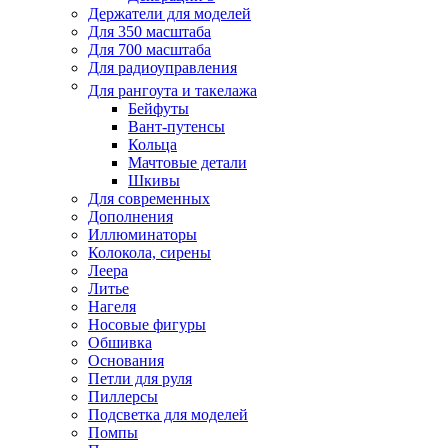
Держатели для моделей
Для 350 масштаба
Для 700 масштаба
Для радиоуправления
Для рангоута и такелажа
Бейфуты
Вант-путенсы
Кольца
Мачтовые детали
Шкивы
Для современных
Дополнения
Иллюминаторы
Колокола, сирены
Леера
Литье
Нагеля
Носовые фигуры
Обшивка
Основания
Петли для руля
Пиллерсы
Подсветка для моделей
Помпы