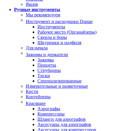
Якоря
Ручные инструменты
Мы рекомендуем
Инструмент и расходники Dspiae
Инструменты
Рабочее место (Органайзеры)
Сверла и боры
Шкурники и надфиля
Для начала
Зажимы и держатели
Зажимы
Пинцеты
Струбцины
Тиски
Специализированные
Измерительные и разметочные
Кисти
Контейнеры
Красящие
Аэрографы
Компрессоры
Шланги для аэрографов
Аксесуары для аэрографов
Аксесуары для компрессоров