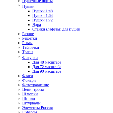
Пушечные порты
Пушки
Пушки 1:48
Пушки 1:64
Пушки 1:72
Ядра
Станки (лафеты) для пушек
Разное
Решетки
Рымы
Таблички
Трапы
Фигурки
Для 48 масштаба
Для 72 масштаба
Для 90 масштаба
Флаги
Фонари
Фототравление
Цепи, тросы
Шлюпки
Шпили
Штурвалы
Элементы Россия
Юферсы