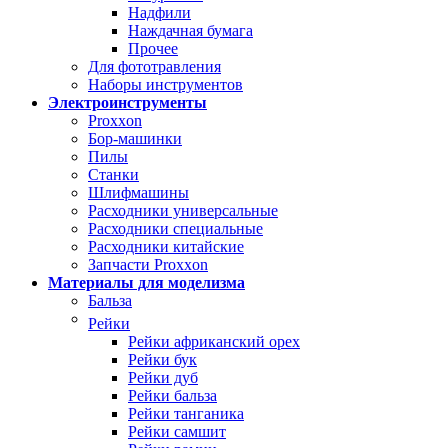
Надфили
Наждачная бумага
Прочее
Для фототравления
Наборы инструментов
Электроинструменты
Proxxon
Бор-машинки
Пилы
Станки
Шлифмашины
Расходники универсальные
Расходники специальные
Расходники китайские
Запчасти Proxxon
Материалы для моделизма
Бальза
Рейки
Рейки африканский орех
Рейки бук
Рейки дуб
Рейки бальза
Рейки танганика
Рейки самшит