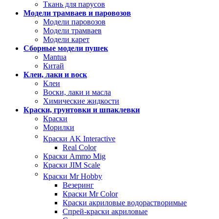
Ткань для парусов
Модели трамваев и паровозов
Модели паровозов
Модели трамваев
Модели карет
Сборные модели пушек
Mantua
Китай
Клеи, лаки и воск
Клеи
Воски, лаки и масла
Химические жидкости
Краски, грунтовки и шпаклевки
Краски
Морилки
Краски AK Interactive
Real Color
Краски Ammo Mig
Краски JIM Scale
Краски Mr Hobby
Везеринг
Краски Mr Color
Краски акриловые водорастворимые
Спрей-краски акриловые