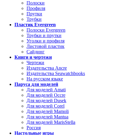
Полоски
Профиля
Прутки
Трубки
Пластик Evergreen
Полоски Evergreen
Трубки и прутки
Уголки и профиля
Листовой пластик
Сайдинг
Книги и чертежи
Чертежи
Издательства Ancre
Издательства Seawatchbooks
На русском языке
Паруса для моделей
Для моделей Amati
Для моделей Occre
Для моделей Dusek
Для моделей Corel
Для моделей Mamoli
Для моделей Mantua
Для моделей MarisStella
Россия
Настольные игры