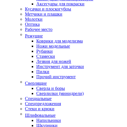
Аксесуары для покраски
Кусачки и плоскогубцы
Метчики и плашки
Молотки
Оптика
Рабочее место
Режущие
Коврики для моделизма
Ножи модельные
Рубанки
Стамески
Лезвия для ножей
Инструмент для заточки
Пилки
Прочий инструмент
Сверлящие
Сверла и боры
Сверлилки (минидрели)
Специальные
Спецпредложения
Стеки и крюки
Шлифовальные
Напильники
Шкурники