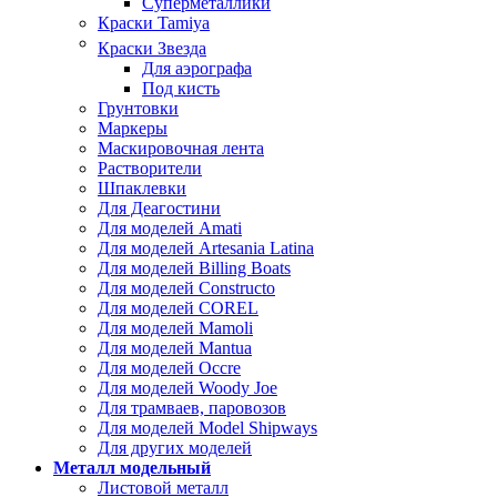
Суперметаллики
Краски Tamiya
Краски Звезда
Для аэрографа
Под кисть
Грунтовки
Маркеры
Маскировочная лента
Растворители
Шпаклевки
Для Деагостини
Для моделей Amati
Для моделей Artesania Latina
Для моделей Billing Boats
Для моделей Constructo
Для моделей COREL
Для моделей Mamoli
Для моделей Mantua
Для моделей Occre
Для моделей Woody Joe
Для трамваев, паровозов
Для моделей Model Shipways
Для других моделей
Металл модельный
Листовой металл