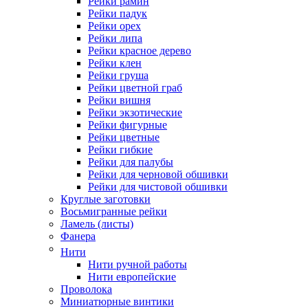
Рейки рамин
Рейки падук
Рейки орех
Рейки липа
Рейки красное дерево
Рейки клен
Рейки груша
Рейки цветной граб
Рейки вишня
Рейки экзотические
Рейки фигурные
Рейки цветные
Рейки гибкие
Рейки для палубы
Рейки для черновой обшивки
Рейки для чистовой обшивки
Круглые заготовки
Восьмигранные рейки
Ламель (листы)
Фанера
Нити
Нити ручной работы
Нити европейские
Проволока
Миниатюрные винтики