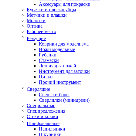
Аксесуары для покраски
Кусачки и плоскогубцы
Метчики и плашки
Молотки
Оптика
Рабочее место
Режущие
Коврики для моделизма
Ножи модельные
Рубанки
Стамески
Лезвия для ножей
Инструмент для заточки
Пилки
Прочий инструмент
Сверлящие
Сверла и боры
Сверлилки (минидрели)
Специальные
Спецпредложения
Стеки и крюки
Шлифовальные
Напильники
Шкурники