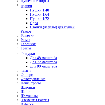
Пушечные порты
Пушки
Пушки 1:48
Пушки 1:64
Пушки 1:72
Ядра
Станки (лафеты) для пушек
Разное
Решетки
Рымы
Таблички
Трапы
Фигурки
Для 48 масштаба
Для 72 масштаба
Для 90 масштаба
Флаги
Фонари
Фототравление
Цепи, тросы
Шлюпки
Шпили
Штурвалы
Элементы Россия
Юферсы