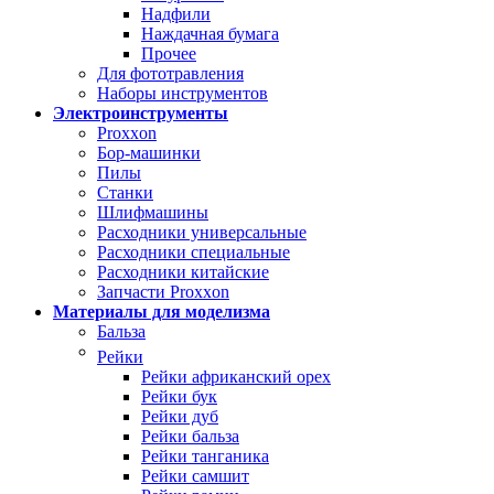
Надфили
Наждачная бумага
Прочее
Для фототравления
Наборы инструментов
Электроинструменты
Proxxon
Бор-машинки
Пилы
Станки
Шлифмашины
Расходники универсальные
Расходники специальные
Расходники китайские
Запчасти Proxxon
Материалы для моделизма
Бальза
Рейки
Рейки африканский орех
Рейки бук
Рейки дуб
Рейки бальза
Рейки танганика
Рейки самшит