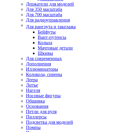
Держатели для моделей
Для 350 масштаба
Для 700 масштаба
Для радиоуправления
Для рангоута и такелажа
Бейфуты
Вант-путенсы
Кольца
Мачтовые детали
Шкивы
Для современных
Дополнения
Иллюминаторы
Колокола, сирены
Леера
Литье
Нагеля
Носовые фигуры
Обшивка
Основания
Петли для руля
Пиллерсы
Подсветка для моделей
Помпы