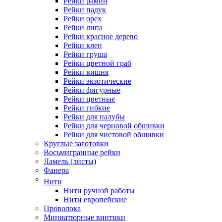
Рейки рамин
Рейки падук
Рейки орех
Рейки липа
Рейки красное дерево
Рейки клен
Рейки груша
Рейки цветной граб
Рейки вишня
Рейки экзотические
Рейки фигурные
Рейки цветные
Рейки гибкие
Рейки для палубы
Рейки для черновой обшивки
Рейки для чистовой обшивки
Круглые заготовки
Восьмигранные рейки
Ламель (листы)
Фанера
Нити
Нити ручной работы
Нити европейские
Проволока
Миниатюрные винтики