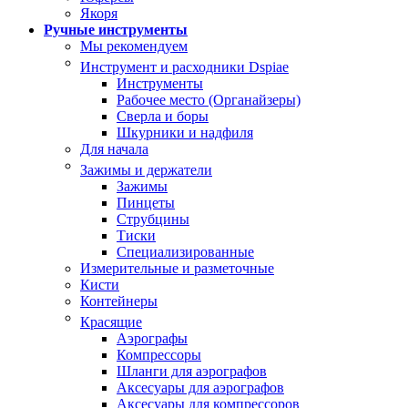
Якоря
Ручные инструменты
Мы рекомендуем
Инструмент и расходники Dspiae
Инструменты
Рабочее место (Органайзеры)
Сверла и боры
Шкурники и надфиля
Для начала
Зажимы и держатели
Зажимы
Пинцеты
Струбцины
Тиски
Специализированные
Измерительные и разметочные
Кисти
Контейнеры
Красящие
Аэрографы
Компрессоры
Шланги для аэрографов
Аксесуары для аэрографов
Аксесуары для компрессоров