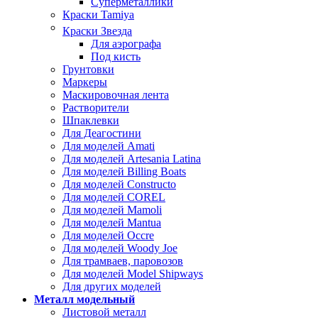
Суперметаллики
Краски Tamiya
Краски Звезда
Для аэрографа
Под кисть
Грунтовки
Маркеры
Маскировочная лента
Растворители
Шпаклевки
Для Деагостини
Для моделей Amati
Для моделей Artesania Latina
Для моделей Billing Boats
Для моделей Constructo
Для моделей COREL
Для моделей Mamoli
Для моделей Mantua
Для моделей Occre
Для моделей Woody Joe
Для трамваев, паровозов
Для моделей Model Shipways
Для других моделей
Металл модельный
Листовой металл