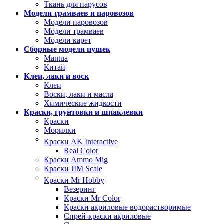
Ткань для парусов
Модели трамваев и паровозов
Модели паровозов
Модели трамваев
Модели карет
Сборные модели пушек
Mantua
Китай
Клеи, лаки и воск
Клеи
Воски, лаки и масла
Химические жидкости
Краски, грунтовки и шпаклевки
Краски
Морилки
Краски AK Interactive
Real Color
Краски Ammo Mig
Краски JIM Scale
Краски Mr Hobby
Везеринг
Краски Mr Color
Краски акриловые водорастворимые
Спрей-краски акриловые