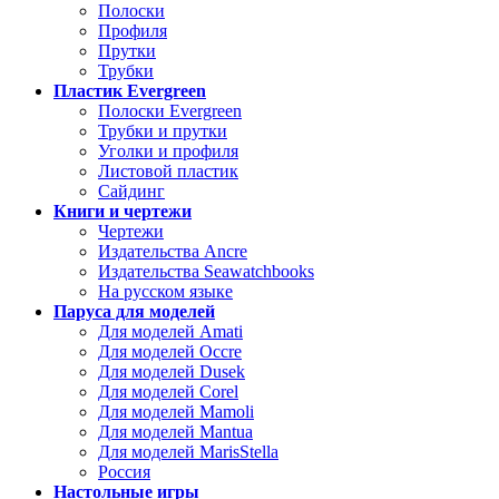
Полоски
Профиля
Прутки
Трубки
Пластик Evergreen
Полоски Evergreen
Трубки и прутки
Уголки и профиля
Листовой пластик
Сайдинг
Книги и чертежи
Чертежи
Издательства Ancre
Издательства Seawatchbooks
На русском языке
Паруса для моделей
Для моделей Amati
Для моделей Occre
Для моделей Dusek
Для моделей Corel
Для моделей Mamoli
Для моделей Mantua
Для моделей MarisStella
Россия
Настольные игры