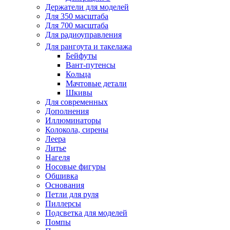
Держатели для моделей
Для 350 масштаба
Для 700 масштаба
Для радиоуправления
Для рангоута и такелажа
Бейфуты
Вант-путенсы
Кольца
Мачтовые детали
Шкивы
Для современных
Дополнения
Иллюминаторы
Колокола, сирены
Леера
Литье
Нагеля
Носовые фигуры
Обшивка
Основания
Петли для руля
Пиллерсы
Подсветка для моделей
Помпы