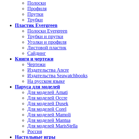
Полоски
Профиля
Прутки
Трубки
Пластик Evergreen
Полоски Evergreen
Трубки и прутки
Уголки и профиля
Листовой пластик
Сайдинг
Книги и чертежи
Чертежи
Издательства Ancre
Издательства Seawatchbooks
На русском языке
Паруса для моделей
Для моделей Amati
Для моделей Occre
Для моделей Dusek
Для моделей Corel
Для моделей Mamoli
Для моделей Mantua
Для моделей MarisStella
Россия
Настольные игры