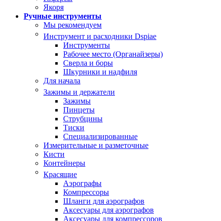
Якоря
Ручные инструменты
Мы рекомендуем
Инструмент и расходники Dspiae
Инструменты
Рабочее место (Органайзеры)
Сверла и боры
Шкурники и надфиля
Для начала
Зажимы и держатели
Зажимы
Пинцеты
Струбцины
Тиски
Специализированные
Измерительные и разметочные
Кисти
Контейнеры
Красящие
Аэрографы
Компрессоры
Шланги для аэрографов
Аксесуары для аэрографов
Аксесуары для компрессоров