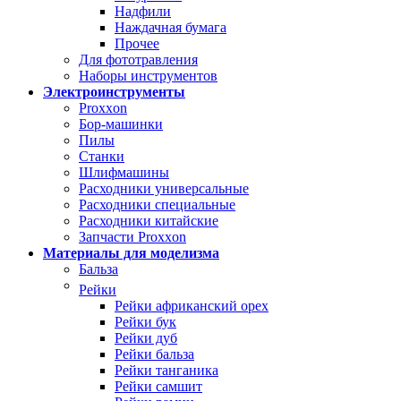
Надфили
Наждачная бумага
Прочее
Для фототравления
Наборы инструментов
Электроинструменты
Proxxon
Бор-машинки
Пилы
Станки
Шлифмашины
Расходники универсальные
Расходники специальные
Расходники китайские
Запчасти Proxxon
Материалы для моделизма
Бальза
Рейки
Рейки африканский орех
Рейки бук
Рейки дуб
Рейки бальза
Рейки танганика
Рейки самшит