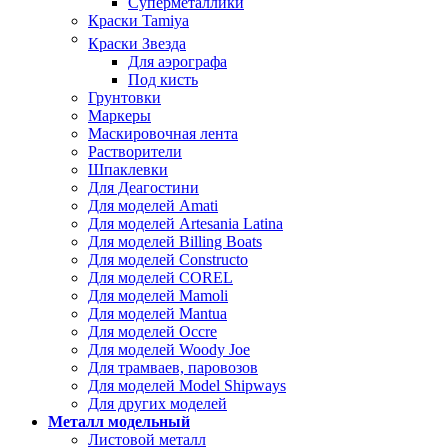
Суперметаллики
Краски Tamiya
Краски Звезда
Для аэрографа
Под кисть
Грунтовки
Маркеры
Маскировочная лента
Растворители
Шпаклевки
Для Деагостини
Для моделей Amati
Для моделей Artesania Latina
Для моделей Billing Boats
Для моделей Constructo
Для моделей COREL
Для моделей Mamoli
Для моделей Mantua
Для моделей Occre
Для моделей Woody Joe
Для трамваев, паровозов
Для моделей Model Shipways
Для других моделей
Металл модельный
Листовой металл