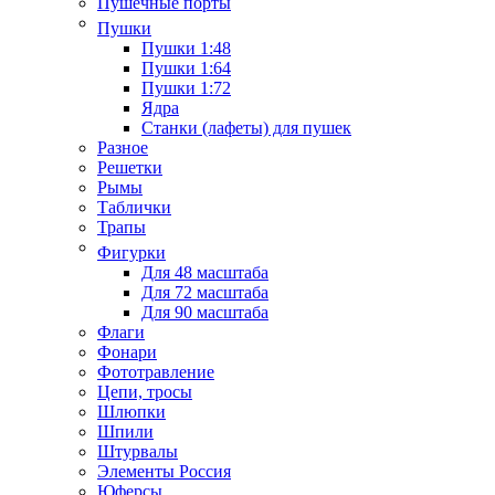
Пушечные порты
Пушки
Пушки 1:48
Пушки 1:64
Пушки 1:72
Ядра
Станки (лафеты) для пушек
Разное
Решетки
Рымы
Таблички
Трапы
Фигурки
Для 48 масштаба
Для 72 масштаба
Для 90 масштаба
Флаги
Фонари
Фототравление
Цепи, тросы
Шлюпки
Шпили
Штурвалы
Элементы Россия
Юферсы