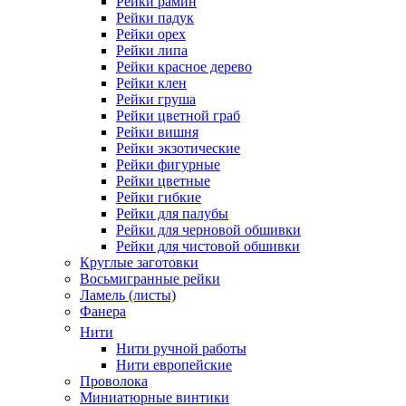
Рейки рамин
Рейки падук
Рейки орех
Рейки липа
Рейки красное дерево
Рейки клен
Рейки груша
Рейки цветной граб
Рейки вишня
Рейки экзотические
Рейки фигурные
Рейки цветные
Рейки гибкие
Рейки для палубы
Рейки для черновой обшивки
Рейки для чистовой обшивки
Круглые заготовки
Восьмигранные рейки
Ламель (листы)
Фанера
Нити
Нити ручной работы
Нити европейские
Проволока
Миниатюрные винтики