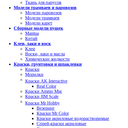
Ткань для парусов
Модели трамваев и паровозов
Модели паровозов
Модели трамваев
Модели карет
Сборные модели пушек
Mantua
Китай
Клеи, лаки и воск
Клеи
Воски, лаки и масла
Химические жидкости
Краски, грунтовки и шпаклевки
Краски
Морилки
Краски AK Interactive
Real Color
Краски Ammo Mig
Краски JIM Scale
Краски Mr Hobby
Везеринг
Краски Mr Color
Краски акриловые водорастворимые
Спрей-краски акриловые