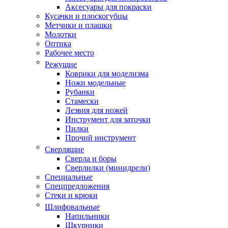
Аксесуары для покраски
Кусачки и плоскогубцы
Метчики и плашки
Молотки
Оптика
Рабочее место
Режущие
Коврики для моделизма
Ножи модельные
Рубанки
Стамески
Лезвия для ножей
Инструмент для заточки
Пилки
Прочий инструмент
Сверлящие
Сверла и боры
Сверлилки (минидрели)
Специальные
Спецпредложения
Стеки и крюки
Шлифовальные
Напильники
Шкурники