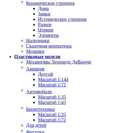
Керамические строения
Дома
Замки
Исторические строения
Разное
Церкви
Элементы
Наличники
Сказочная миниатюра
Мозаики
Пластиковые модели
Механизмы Леонардо ДаВинчи
Авиация
Другой
Масштаб 1:144
Масштаб 1:72
Автомобили
Масштаб 1:35
Масштаб 1:43
Бронетехника
Масштаб 1:35
Масштаб 1:72
Для детей
Фигурки