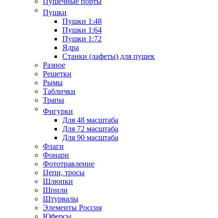
Пушечные порты
Пушки
Пушки 1:48
Пушки 1:64
Пушки 1:72
Ядра
Станки (лафеты) для пушек
Разное
Решетки
Рымы
Таблички
Трапы
Фигурки
Для 48 масштаба
Для 72 масштаба
Для 90 масштаба
Флаги
Фонари
Фототравление
Цепи, тросы
Шлюпки
Шпили
Штурвалы
Элементы Россия
Юферсы