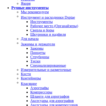
Якоря
Ручные инструменты
Мы рекомендуем
Инструмент и расходники Dspiae
Инструменты
Рабочее место (Органайзеры)
Сверла и боры
Шкурники и надфиля
Для начала
Зажимы и держатели
Зажимы
Пинцеты
Струбцины
Тиски
Специализированные
Измерительные и разметочные
Кисти
Контейнеры
Красящие
Аэрографы
Компрессоры
Шланги для аэрографов
Аксесуары для аэрографов
Аксесуары для компрессоров