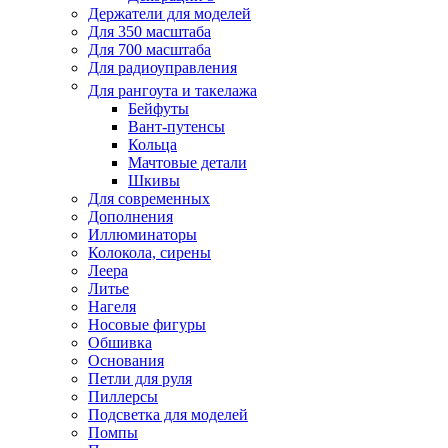
Держатели для моделей
Для 350 масштаба
Для 700 масштаба
Для радиоуправления
Для рангоута и такелажа
Бейфуты
Вант-путенсы
Кольца
Мачтовые детали
Шкивы
Для современных
Дополнения
Иллюминаторы
Колокола, сирены
Леера
Литье
Нагеля
Носовые фигуры
Обшивка
Основания
Петли для руля
Пиллерсы
Подсветка для моделей
Помпы