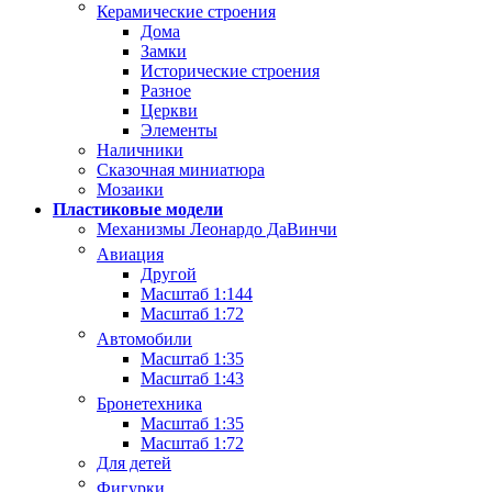
Керамические строения
Дома
Замки
Исторические строения
Разное
Церкви
Элементы
Наличники
Сказочная миниатюра
Мозаики
Пластиковые модели
Механизмы Леонардо ДаВинчи
Авиация
Другой
Масштаб 1:144
Масштаб 1:72
Автомобили
Масштаб 1:35
Масштаб 1:43
Бронетехника
Масштаб 1:35
Масштаб 1:72
Для детей
Фигурки