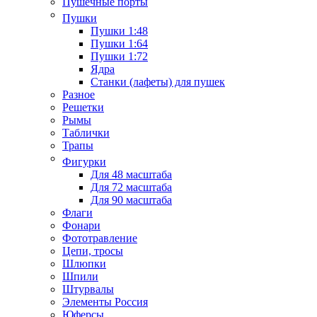
Пушечные порты
Пушки
Пушки 1:48
Пушки 1:64
Пушки 1:72
Ядра
Станки (лафеты) для пушек
Разное
Решетки
Рымы
Таблички
Трапы
Фигурки
Для 48 масштаба
Для 72 масштаба
Для 90 масштаба
Флаги
Фонари
Фототравление
Цепи, тросы
Шлюпки
Шпили
Штурвалы
Элементы Россия
Юферсы