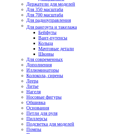
Держатели для моделей
Для 350 масштаба
Для 700 масштаба
Для радиоуправления
Для рангоута и такелажа
Бейфуты
Вант-путенсы
Кольца
Мачтовые детали
Шкивы
Для современных
Дополнения
Иллюминаторы
Колокола, сирены
Леера
Литье
Нагеля
Носовые фигуры
Обшивка
Основания
Петли для руля
Пиллерсы
Подсветка для моделей
Помпы