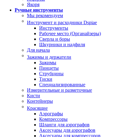
Якоря
Ручные инструменты
Мы рекомендуем
Инструмент и расходники Dspiae
Инструменты
Рабочее место (Органайзеры)
Сверла и боры
Шкурники и надфиля
Для начала
Зажимы и держатели
Зажимы
Пинцеты
Струбцины
Тиски
Специализированные
Измерительные и разметочные
Кисти
Контейнеры
Красящие
Аэрографы
Компрессоры
Шланги для аэрографов
Аксесуары для аэрографов
Аксесуары для компрессоров