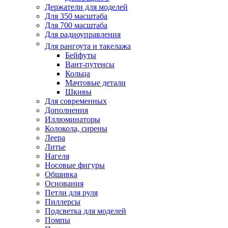
Держатели для моделей
Для 350 масштаба
Для 700 масштаба
Для радиоуправления
Для рангоута и такелажа
Бейфуты
Вант-путенсы
Кольца
Мачтовые детали
Шкивы
Для современных
Дополнения
Иллюминаторы
Колокола, сирены
Леера
Литье
Нагеля
Носовые фигуры
Обшивка
Основания
Петли для руля
Пиллерсы
Подсветка для моделей
Помпы