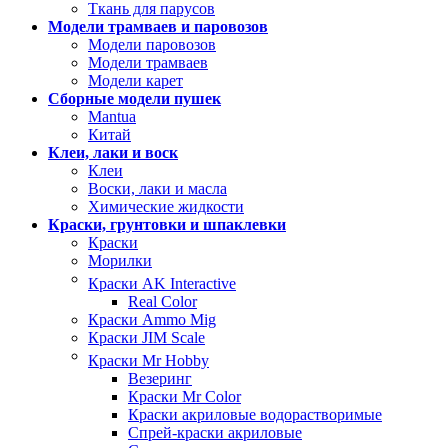
Ткань для парусов
Модели трамваев и паровозов
Модели паровозов
Модели трамваев
Модели карет
Сборные модели пушек
Mantua
Китай
Клеи, лаки и воск
Клеи
Воски, лаки и масла
Химические жидкости
Краски, грунтовки и шпаклевки
Краски
Морилки
Краски AK Interactive
Real Color
Краски Ammo Mig
Краски JIM Scale
Краски Mr Hobby
Везеринг
Краски Mr Color
Краски акриловые водорастворимые
Спрей-краски акриловые