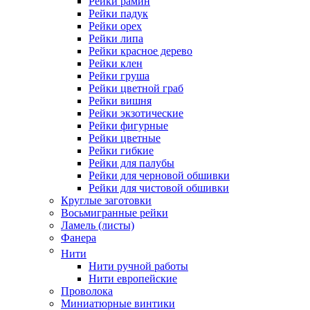
Рейки рамин
Рейки падук
Рейки орех
Рейки липа
Рейки красное дерево
Рейки клен
Рейки груша
Рейки цветной граб
Рейки вишня
Рейки экзотические
Рейки фигурные
Рейки цветные
Рейки гибкие
Рейки для палубы
Рейки для черновой обшивки
Рейки для чистовой обшивки
Круглые заготовки
Восьмигранные рейки
Ламель (листы)
Фанера
Нити
Нити ручной работы
Нити европейские
Проволока
Миниатюрные винтики