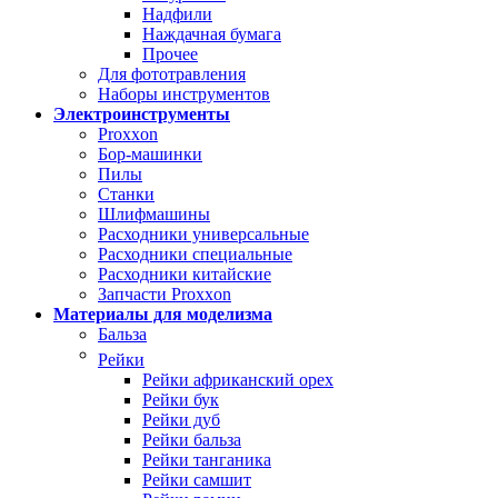
Надфили
Наждачная бумага
Прочее
Для фототравления
Наборы инструментов
Электроинструменты
Proxxon
Бор-машинки
Пилы
Станки
Шлифмашины
Расходники универсальные
Расходники специальные
Расходники китайские
Запчасти Proxxon
Материалы для моделизма
Бальза
Рейки
Рейки африканский орех
Рейки бук
Рейки дуб
Рейки бальза
Рейки танганика
Рейки самшит