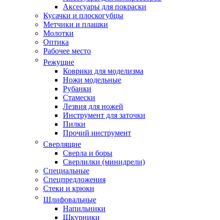
Аксесуары для покраски
Кусачки и плоскогубцы
Метчики и плашки
Молотки
Оптика
Рабочее место
Режущие
Коврики для моделизма
Ножи модельные
Рубанки
Стамески
Лезвия для ножей
Инструмент для заточки
Пилки
Прочий инструмент
Сверлящие
Сверла и боры
Сверлилки (минидрели)
Специальные
Спецпредложения
Стеки и крюки
Шлифовальные
Напильники
Шкурники