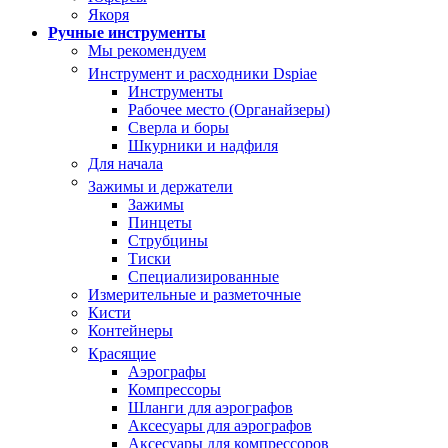
Якоря
Ручные инструменты
Мы рекомендуем
Инструмент и расходники Dspiae
Инструменты
Рабочее место (Органайзеры)
Сверла и боры
Шкурники и надфиля
Для начала
Зажимы и держатели
Зажимы
Пинцеты
Струбцины
Тиски
Специализированные
Измерительные и разметочные
Кисти
Контейнеры
Красящие
Аэрографы
Компрессоры
Шланги для аэрографов
Аксесуары для аэрографов
Аксесуары для компрессоров