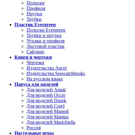
Полоски
Профиля
Прутки
Трубки
Пластик Evergreen
Полоски Evergreen
Трубки и прутки
Уголки и профиля
Листовой пластик
Сайдинг
Книги и чертежи
Чертежи
Издательства Ancre
Издательства Seawatchbooks
На русском языке
Паруса для моделей
Для моделей Amati
Для моделей Occre
Для моделей Dusek
Для моделей Corel
Для моделей Mamoli
Для моделей Mantua
Для моделей MarisStella
Россия
Настольные игры