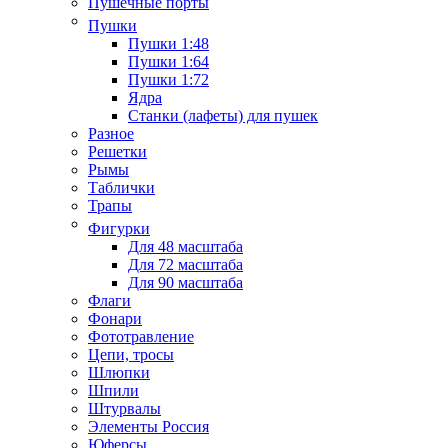
Пушечные порты
Пушки
Пушки 1:48
Пушки 1:64
Пушки 1:72
Ядра
Станки (лафеты) для пушек
Разное
Решетки
Рымы
Таблички
Трапы
Фигурки
Для 48 масштаба
Для 72 масштаба
Для 90 масштаба
Флаги
Фонари
Фототравление
Цепи, тросы
Шлюпки
Шпили
Штурвалы
Элементы Россия
Юферсы