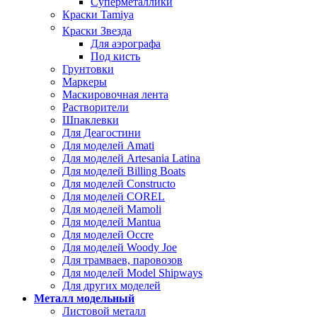
Суперметаллики
Краски Tamiya
Краски Звезда
Для аэрографа
Под кисть
Грунтовки
Маркеры
Маскировочная лента
Растворители
Шпаклевки
Для Деагостини
Для моделей Amati
Для моделей Artesania Latina
Для моделей Billing Boats
Для моделей Constructo
Для моделей COREL
Для моделей Mamoli
Для моделей Mantua
Для моделей Occre
Для моделей Woody Joe
Для трамваев, паровозов
Для моделей Model Shipways
Для других моделей
Металл модельный
Листовой металл