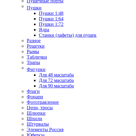
Пушечные порты
Пушки
Пушки 1:48
Пушки 1:64
Пушки 1:72
Ядра
Станки (лафеты) для пушек
Разное
Решетки
Рымы
Таблички
Трапы
Фигурки
Для 48 масштаба
Для 72 масштаба
Для 90 масштаба
Флаги
Фонари
Фототравление
Цепи, тросы
Шлюпки
Шпили
Штурвалы
Элементы Россия
Юферсы