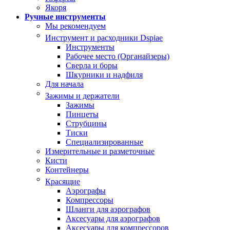
Якоря
Ручные инструменты
Мы рекомендуем
Инструмент и расходники Dspiae
Инструменты
Рабочее место (Органайзеры)
Сверла и боры
Шкурники и надфиля
Для начала
Зажимы и держатели
Зажимы
Пинцеты
Струбцины
Тиски
Специализированные
Измерительные и разметочные
Кисти
Контейнеры
Красящие
Аэрографы
Компрессоры
Шланги для аэрографов
Аксесуары для аэрографов
Аксесуары для компрессоров