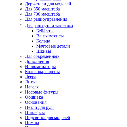
Держатели для моделей
Для 350 масштаба
Для 700 масштаба
Для радиоуправления
Для рангоута и такелажа
Бейфуты
Вант-путенсы
Кольца
Мачтовые детали
Шкивы
Для современных
Дополнения
Иллюминаторы
Колокола, сирены
Леера
Литье
Нагеля
Носовые фигуры
Обшивка
Основания
Петли для руля
Пиллерсы
Подсветка для моделей
Помпы