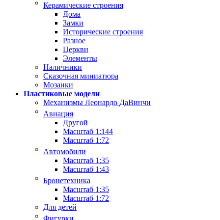
Керамические строения
Дома
Замки
Исторические строения
Разное
Церкви
Элементы
Наличники
Сказочная миниатюра
Мозаики
Пластиковые модели
Механизмы Леонардо ДаВинчи
Авиация
Другой
Масштаб 1:144
Масштаб 1:72
Автомобили
Масштаб 1:35
Масштаб 1:43
Бронетехника
Масштаб 1:35
Масштаб 1:72
Для детей
Фигурки