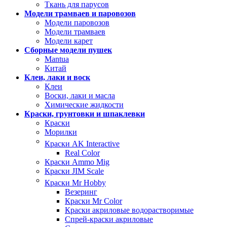
Ткань для парусов
Модели трамваев и паровозов
Модели паровозов
Модели трамваев
Модели карет
Сборные модели пушек
Mantua
Китай
Клеи, лаки и воск
Клеи
Воски, лаки и масла
Химические жидкости
Краски, грунтовки и шпаклевки
Краски
Морилки
Краски AK Interactive
Real Color
Краски Ammo Mig
Краски JIM Scale
Краски Mr Hobby
Везеринг
Краски Mr Color
Краски акриловые водорастворимые
Спрей-краски акриловые