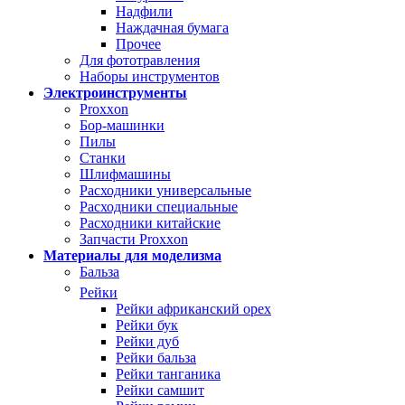
Надфили
Наждачная бумага
Прочее
Для фототравления
Наборы инструментов
Электроинструменты
Proxxon
Бор-машинки
Пилы
Станки
Шлифмашины
Расходники универсальные
Расходники специальные
Расходники китайские
Запчасти Proxxon
Материалы для моделизма
Бальза
Рейки
Рейки африканский орех
Рейки бук
Рейки дуб
Рейки бальза
Рейки танганика
Рейки самшит