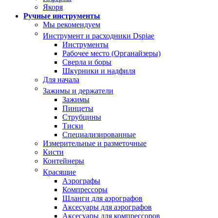
Якоря
Ручные инструменты
Мы рекомендуем
Инструмент и расходники Dspiae
Инструменты
Рабочее место (Органайзеры)
Сверла и боры
Шкурники и надфиля
Для начала
Зажимы и держатели
Зажимы
Пинцеты
Струбцины
Тиски
Специализированные
Измерительные и разметочные
Кисти
Контейнеры
Красящие
Аэрографы
Компрессоры
Шланги для аэрографов
Аксесуары для аэрографов
Аксесуары для компрессоров