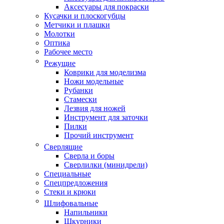
Аксесуары для покраски
Кусачки и плоскогубцы
Метчики и плашки
Молотки
Оптика
Рабочее место
Режущие
Коврики для моделизма
Ножи модельные
Рубанки
Стамески
Лезвия для ножей
Инструмент для заточки
Пилки
Прочий инструмент
Сверлящие
Сверла и боры
Сверлилки (минидрели)
Специальные
Спецпредложения
Стеки и крюки
Шлифовальные
Напильники
Шкурники