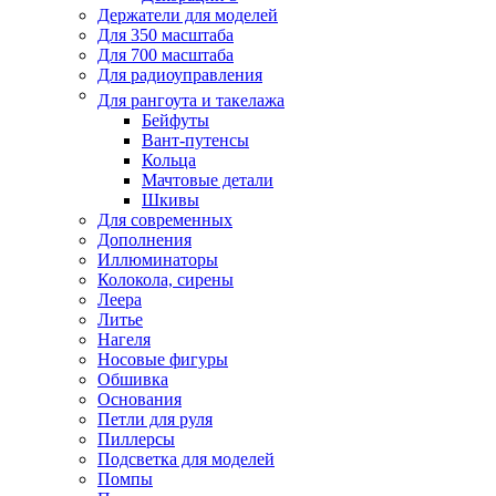
Держатели для моделей
Для 350 масштаба
Для 700 масштаба
Для радиоуправления
Для рангоута и такелажа
Бейфуты
Вант-путенсы
Кольца
Мачтовые детали
Шкивы
Для современных
Дополнения
Иллюминаторы
Колокола, сирены
Леера
Литье
Нагеля
Носовые фигуры
Обшивка
Основания
Петли для руля
Пиллерсы
Подсветка для моделей
Помпы