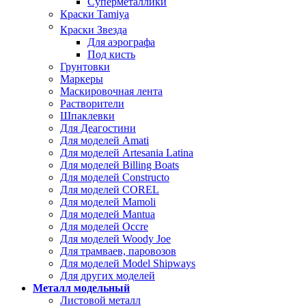
Суперметаллики
Краски Tamiya
Краски Звезда
Для аэрографа
Под кисть
Грунтовки
Маркеры
Маскировочная лента
Растворители
Шпаклевки
Для Деагостини
Для моделей Amati
Для моделей Artesania Latina
Для моделей Billing Boats
Для моделей Constructo
Для моделей COREL
Для моделей Mamoli
Для моделей Mantua
Для моделей Occre
Для моделей Woody Joe
Для трамваев, паровозов
Для моделей Model Shipways
Для других моделей
Металл модельный
Листовой металл