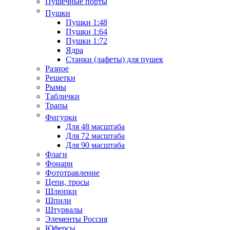
Пушечные порты
Пушки
Пушки 1:48
Пушки 1:64
Пушки 1:72
Ядра
Станки (лафеты) для пушек
Разное
Решетки
Рымы
Таблички
Трапы
Фигурки
Для 48 масштаба
Для 72 масштаба
Для 90 масштаба
Флаги
Фонари
Фототравление
Цепи, тросы
Шлюпки
Шпили
Штурвалы
Элементы Россия
Юферсы