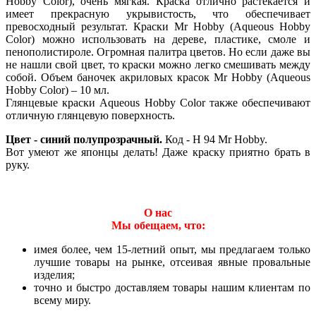
Hobby Color), очень мягкая. Краска отлично растекается и
имеет прекрасную укрывистость, что обеспечивает
превосходный результат. Краски Mr Hobby (Aqueous Hobby
Color) можно использовать на дереве, пластике, смоле и
пенополистироле. Огромная палитра цветов. Но если даже вы
не нашли свой цвет, то краски можно легко смешивать между
собой. Объем баночек акриловых красок Mr Hobby (Aqueous
Hobby Color) – 10 мл.
Глянцевые краски Aqueous Hobby Color также обеспечивают
отличную глянцевую поверхность.
Цвет - синий полупрозрачный.
Код - H 94 Mr Hobby.
Вот умеют же японцы делать! Даже краску приятно брать в
руку.
О нас
Мы обещаем, что:
имея более, чем 15-летний опыт, мы предлагаем только
лучшие товары на рынке, отсеивая явные провальные
изделия;
точно и быстро доставляем товары нашим клиентам по
всему миру.