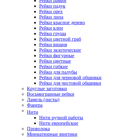
Рейки рамин
Рейки падук
Рейки орех
Рейки липа
Рейки красное дерево
Рейки клен
Рейки груша
Рейки цветной граб
Рейки вишня
Рейки экзотические
Рейки фигурные
Рейки цветные
Рейки гибкие
Рейки для палубы
Рейки для черновой обшивки
Рейки для чистовой обшивки
Круглые заготовки
Восьмигранные рейки
Ламель (листы)
Фанера
Нити
Нити ручной работы
Нити европейские
Проволока
Миниатюрные винтики