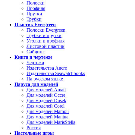
Полоски
Профиля
Прутки
Трубки
Пластик Evergreen
Полоски Evergreen
Трубки и прутки
Уголки и профиля
Листовой пластик
Сайдинг
Книги и чертежи
Чертежи
Издательства Ancre
Издательства Seawatchbooks
На русском языке
Паруса для моделей
Для моделей Amati
Для моделей Occre
Для моделей Dusek
Для моделей Corel
Для моделей Mamoli
Для моделей Mantua
Для моделей MarisStella
Россия
Настольные игры