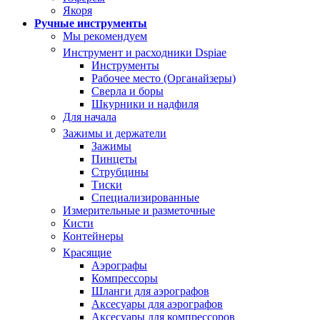
Якоря
Ручные инструменты
Мы рекомендуем
Инструмент и расходники Dspiae
Инструменты
Рабочее место (Органайзеры)
Сверла и боры
Шкурники и надфиля
Для начала
Зажимы и держатели
Зажимы
Пинцеты
Струбцины
Тиски
Специализированные
Измерительные и разметочные
Кисти
Контейнеры
Красящие
Аэрографы
Компрессоры
Шланги для аэрографов
Аксесуары для аэрографов
Аксесуары для компрессоров