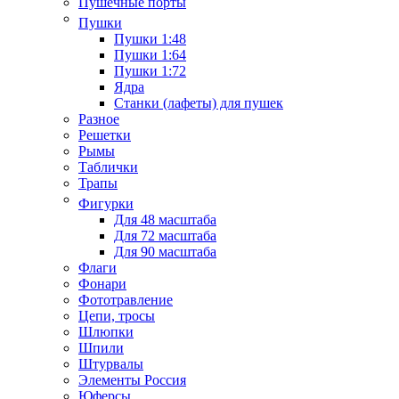
Пушечные порты
Пушки
Пушки 1:48
Пушки 1:64
Пушки 1:72
Ядра
Станки (лафеты) для пушек
Разное
Решетки
Рымы
Таблички
Трапы
Фигурки
Для 48 масштаба
Для 72 масштаба
Для 90 масштаба
Флаги
Фонари
Фототравление
Цепи, тросы
Шлюпки
Шпили
Штурвалы
Элементы Россия
Юферсы