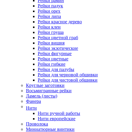
Рейки рамин
Рейки падук
Рейки орех
Рейки липа
Рейки красное дерево
Рейки клен
Рейки груша
Рейки цветной граб
Рейки вишня
Рейки экзотические
Рейки фигурные
Рейки цветные
Рейки гибкие
Рейки для палубы
Рейки для черновой обшивки
Рейки для чистовой обшивки
Круглые заготовки
Восьмигранные рейки
Ламель (листы)
Фанера
Нити
Нити ручной работы
Нити европейские
Проволока
Миниатюрные винтики