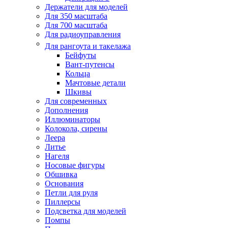
Держатели для моделей
Для 350 масштаба
Для 700 масштаба
Для радиоуправления
Для рангоута и такелажа
Бейфуты
Вант-путенсы
Кольца
Мачтовые детали
Шкивы
Для современных
Дополнения
Иллюминаторы
Колокола, сирены
Леера
Литье
Нагеля
Носовые фигуры
Обшивка
Основания
Петли для руля
Пиллерсы
Подсветка для моделей
Помпы