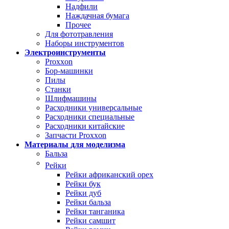
Надфили
Наждачная бумага
Прочее
Для фототравления
Наборы инструментов
Электроинструменты
Proxxon
Бор-машинки
Пилы
Станки
Шлифмашины
Расходники универсальные
Расходники специальные
Расходники китайские
Запчасти Proxxon
Материалы для моделизма
Бальза
Рейки
Рейки африканский орех
Рейки бук
Рейки дуб
Рейки бальза
Рейки танганика
Рейки самшит