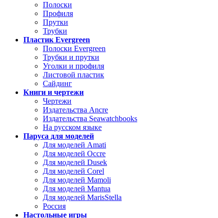
Полоски
Профиля
Прутки
Трубки
Пластик Evergreen
Полоски Evergreen
Трубки и прутки
Уголки и профиля
Листовой пластик
Сайдинг
Книги и чертежи
Чертежи
Издательства Ancre
Издательства Seawatchbooks
На русском языке
Паруса для моделей
Для моделей Amati
Для моделей Occre
Для моделей Dusek
Для моделей Corel
Для моделей Mamoli
Для моделей Mantua
Для моделей MarisStella
Россия
Настольные игры