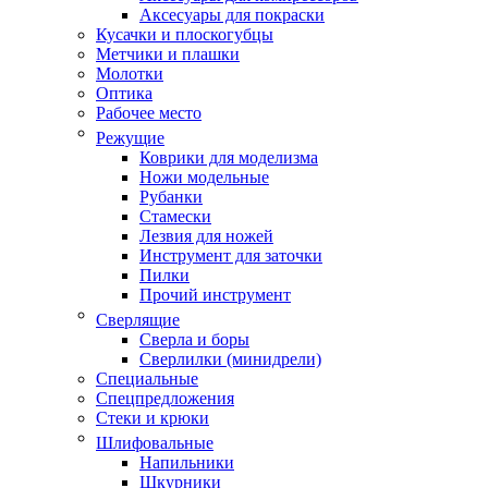
Аксесуары для покраски
Кусачки и плоскогубцы
Метчики и плашки
Молотки
Оптика
Рабочее место
Режущие
Коврики для моделизма
Ножи модельные
Рубанки
Стамески
Лезвия для ножей
Инструмент для заточки
Пилки
Прочий инструмент
Сверлящие
Сверла и боры
Сверлилки (минидрели)
Специальные
Спецпредложения
Стеки и крюки
Шлифовальные
Напильники
Шкурники