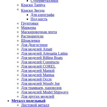
Суперметаллики
Краски Tamiya
Краски Звезда
Для аэрографа
Под кисть
Грунтовки
Маркеры
Маскировочная лента
Растворители
Шпаклевки
Для Деагостини
Для моделей Amati
Для моделей Artesania Latina
Для моделей Billing Boats
Для моделей Constructo
Для моделей COREL
Для моделей Mamoli
Для моделей Mantua
Для моделей Occre
Для моделей Woody Joe
Для трамваев, паровозов
Для моделей Model Shipways
Для других моделей
Металл модельный
Листовой металл