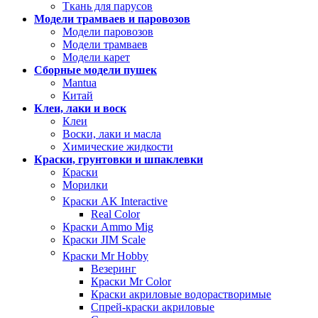
Ткань для парусов
Модели трамваев и паровозов
Модели паровозов
Модели трамваев
Модели карет
Сборные модели пушек
Mantua
Китай
Клеи, лаки и воск
Клеи
Воски, лаки и масла
Химические жидкости
Краски, грунтовки и шпаклевки
Краски
Морилки
Краски AK Interactive
Real Color
Краски Ammo Mig
Краски JIM Scale
Краски Mr Hobby
Везеринг
Краски Mr Color
Краски акриловые водорастворимые
Спрей-краски акриловые