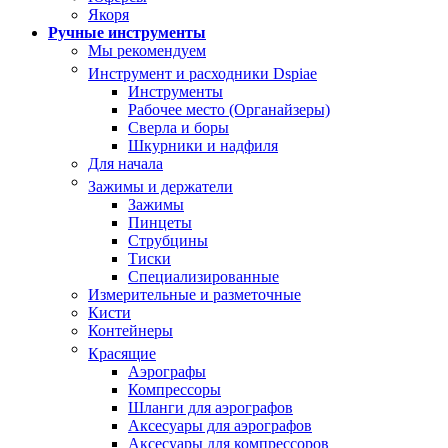
Якоря
Ручные инструменты
Мы рекомендуем
Инструмент и расходники Dspiae
Инструменты
Рабочее место (Органайзеры)
Сверла и боры
Шкурники и надфиля
Для начала
Зажимы и держатели
Зажимы
Пинцеты
Струбцины
Тиски
Специализированные
Измерительные и разметочные
Кисти
Контейнеры
Красящие
Аэрографы
Компрессоры
Шланги для аэрографов
Аксесуары для аэрографов
Аксесуары для компрессоров