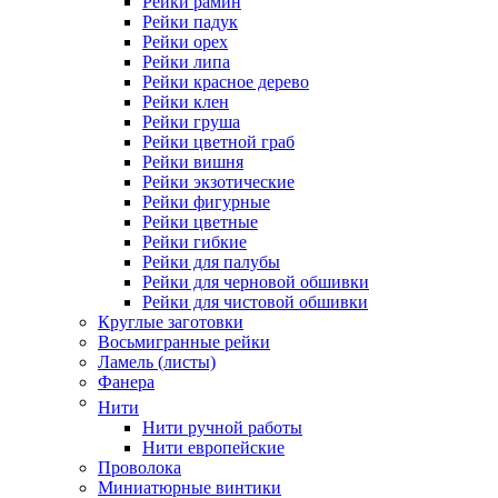
Рейки рамин
Рейки падук
Рейки орех
Рейки липа
Рейки красное дерево
Рейки клен
Рейки груша
Рейки цветной граб
Рейки вишня
Рейки экзотические
Рейки фигурные
Рейки цветные
Рейки гибкие
Рейки для палубы
Рейки для черновой обшивки
Рейки для чистовой обшивки
Круглые заготовки
Восьмигранные рейки
Ламель (листы)
Фанера
Нити
Нити ручной работы
Нити европейские
Проволока
Миниатюрные винтики