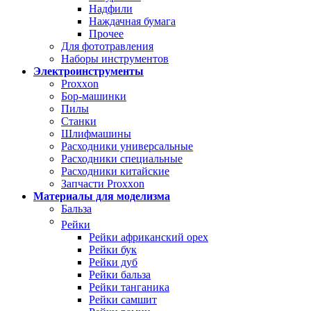
Надфили
Наждачная бумага
Прочее
Для фототравления
Наборы инструментов
Электроинструменты
Proxxon
Бор-машинки
Пилы
Станки
Шлифмашины
Расходники универсальные
Расходники специальные
Расходники китайские
Запчасти Proxxon
Материалы для моделизма
Бальза
Рейки
Рейки африканский орех
Рейки бук
Рейки дуб
Рейки бальза
Рейки танганика
Рейки самшит