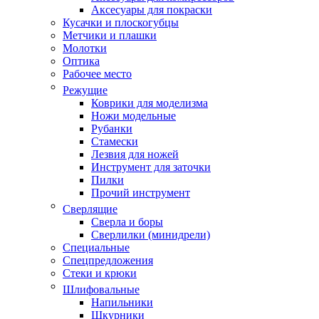
Аксесуары для покраски
Кусачки и плоскогубцы
Метчики и плашки
Молотки
Оптика
Рабочее место
Режущие
Коврики для моделизма
Ножи модельные
Рубанки
Стамески
Лезвия для ножей
Инструмент для заточки
Пилки
Прочий инструмент
Сверлящие
Сверла и боры
Сверлилки (минидрели)
Специальные
Спецпредложения
Стеки и крюки
Шлифовальные
Напильники
Шкурники