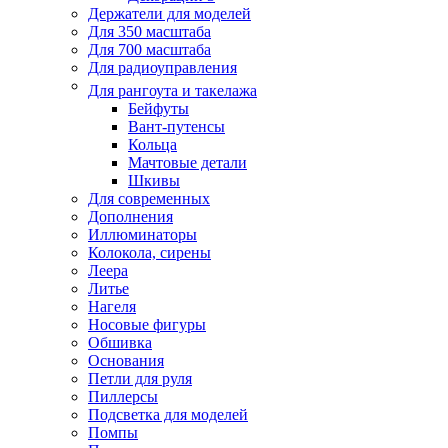
Держатели для моделей
Для 350 масштаба
Для 700 масштаба
Для радиоуправления
Для рангоута и такелажа
Бейфуты
Вант-путенсы
Кольца
Мачтовые детали
Шкивы
Для современных
Дополнения
Иллюминаторы
Колокола, сирены
Леера
Литье
Нагеля
Носовые фигуры
Обшивка
Основания
Петли для руля
Пиллерсы
Подсветка для моделей
Помпы