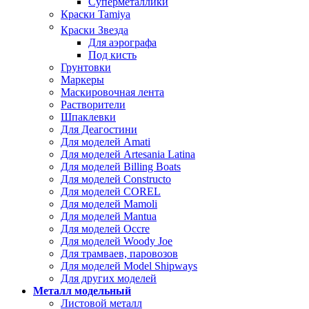
Суперметаллики
Краски Tamiya
Краски Звезда
Для аэрографа
Под кисть
Грунтовки
Маркеры
Маскировочная лента
Растворители
Шпаклевки
Для Деагостини
Для моделей Amati
Для моделей Artesania Latina
Для моделей Billing Boats
Для моделей Constructo
Для моделей COREL
Для моделей Mamoli
Для моделей Mantua
Для моделей Occre
Для моделей Woody Joe
Для трамваев, паровозов
Для моделей Model Shipways
Для других моделей
Металл модельный
Листовой металл