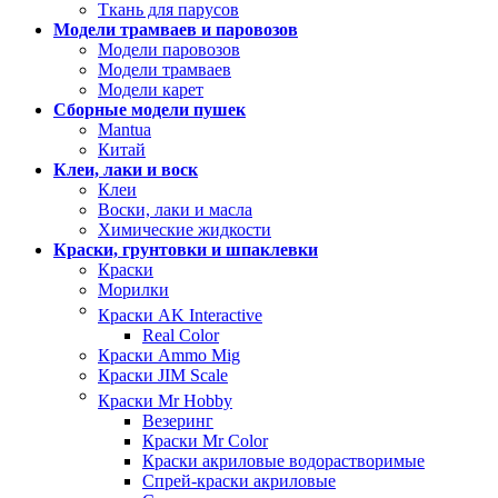
Ткань для парусов
Модели трамваев и паровозов
Модели паровозов
Модели трамваев
Модели карет
Сборные модели пушек
Mantua
Китай
Клеи, лаки и воск
Клеи
Воски, лаки и масла
Химические жидкости
Краски, грунтовки и шпаклевки
Краски
Морилки
Краски AK Interactive
Real Color
Краски Ammo Mig
Краски JIM Scale
Краски Mr Hobby
Везеринг
Краски Mr Color
Краски акриловые водорастворимые
Спрей-краски акриловые