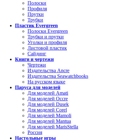
Полоски
Профиля
Прутки
Трубки
Пластик Evergreen
Полоски Evergreen
Трубки и прутки
Уголки и профиля
Листовой пластик
Сайдинг
Книги и чертежи
Чертежи
Издательства Ancre
Издательства Seawatchbooks
На русском языке
Паруса для моделей
Для моделей Amati
Для моделей Occre
Для моделей Dusek
Для моделей Corel
Для моделей Mamoli
Для моделей Mantua
Для моделей MarisStella
Россия
Настольные игры