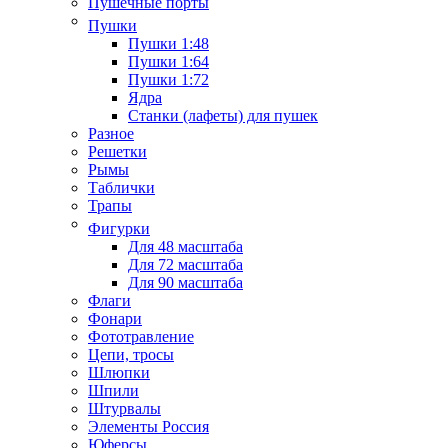
Пушечные порты
Пушки
Пушки 1:48
Пушки 1:64
Пушки 1:72
Ядра
Станки (лафеты) для пушек
Разное
Решетки
Рымы
Таблички
Трапы
Фигурки
Для 48 масштаба
Для 72 масштаба
Для 90 масштаба
Флаги
Фонари
Фототравление
Цепи, тросы
Шлюпки
Шпили
Штурвалы
Элементы Россия
Юферсы