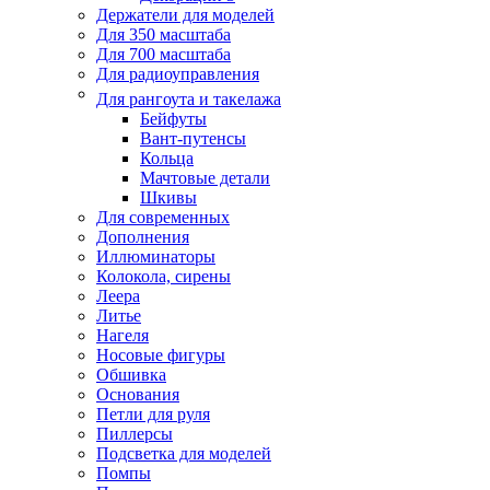
Держатели для моделей
Для 350 масштаба
Для 700 масштаба
Для радиоуправления
Для рангоута и такелажа
Бейфуты
Вант-путенсы
Кольца
Мачтовые детали
Шкивы
Для современных
Дополнения
Иллюминаторы
Колокола, сирены
Леера
Литье
Нагеля
Носовые фигуры
Обшивка
Основания
Петли для руля
Пиллерсы
Подсветка для моделей
Помпы