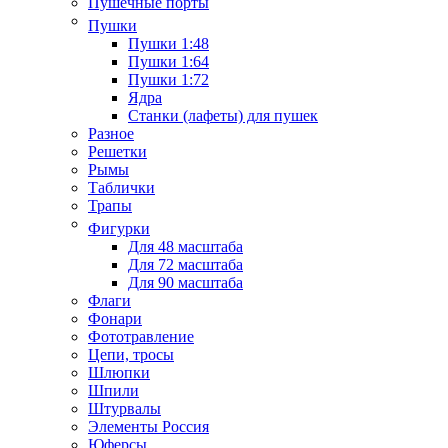
Пушечные порты
Пушки
Пушки 1:48
Пушки 1:64
Пушки 1:72
Ядра
Станки (лафеты) для пушек
Разное
Решетки
Рымы
Таблички
Трапы
Фигурки
Для 48 масштаба
Для 72 масштаба
Для 90 масштаба
Флаги
Фонари
Фототравление
Цепи, тросы
Шлюпки
Шпили
Штурвалы
Элементы Россия
Юферсы