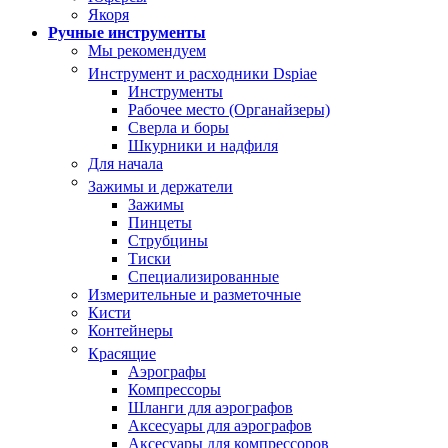
Якоря
Ручные инструменты
Мы рекомендуем
Инструмент и расходники Dspiae
Инструменты
Рабочее место (Органайзеры)
Сверла и боры
Шкурники и надфиля
Для начала
Зажимы и держатели
Зажимы
Пинцеты
Струбцины
Тиски
Специализированные
Измерительные и разметочные
Кисти
Контейнеры
Красящие
Аэрографы
Компрессоры
Шланги для аэрографов
Аксесуары для аэрографов
Аксесуары для компрессоров