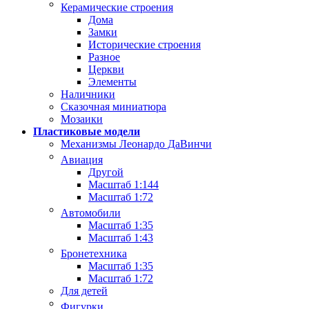
Керамические строения
Дома
Замки
Исторические строения
Разное
Церкви
Элементы
Наличники
Сказочная миниатюра
Мозаики
Пластиковые модели
Механизмы Леонардо ДаВинчи
Авиация
Другой
Масштаб 1:144
Масштаб 1:72
Автомобили
Масштаб 1:35
Масштаб 1:43
Бронетехника
Масштаб 1:35
Масштаб 1:72
Для детей
Фигурки