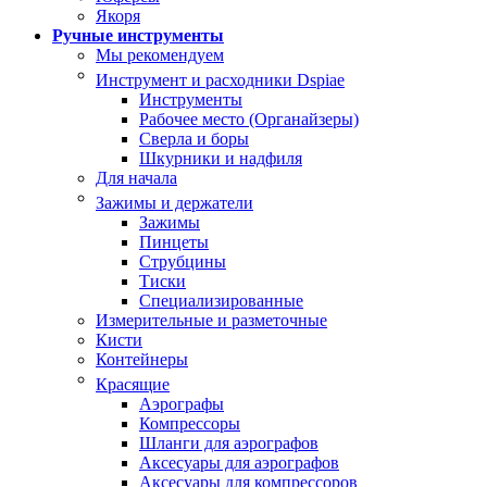
Якоря
Ручные инструменты
Мы рекомендуем
Инструмент и расходники Dspiae
Инструменты
Рабочее место (Органайзеры)
Сверла и боры
Шкурники и надфиля
Для начала
Зажимы и держатели
Зажимы
Пинцеты
Струбцины
Тиски
Специализированные
Измерительные и разметочные
Кисти
Контейнеры
Красящие
Аэрографы
Компрессоры
Шланги для аэрографов
Аксесуары для аэрографов
Аксесуары для компрессоров