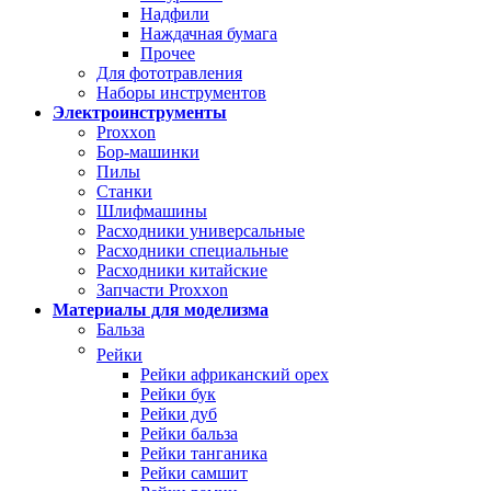
Надфили
Наждачная бумага
Прочее
Для фототравления
Наборы инструментов
Электроинструменты
Proxxon
Бор-машинки
Пилы
Станки
Шлифмашины
Расходники универсальные
Расходники специальные
Расходники китайские
Запчасти Proxxon
Материалы для моделизма
Бальза
Рейки
Рейки африканский орех
Рейки бук
Рейки дуб
Рейки бальза
Рейки танганика
Рейки самшит