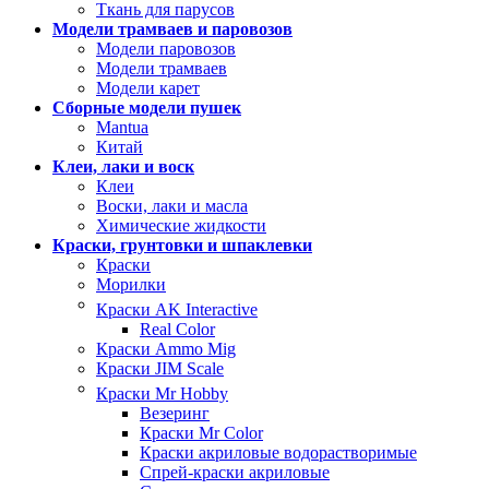
Ткань для парусов
Модели трамваев и паровозов
Модели паровозов
Модели трамваев
Модели карет
Сборные модели пушек
Mantua
Китай
Клеи, лаки и воск
Клеи
Воски, лаки и масла
Химические жидкости
Краски, грунтовки и шпаклевки
Краски
Морилки
Краски AK Interactive
Real Color
Краски Ammo Mig
Краски JIM Scale
Краски Mr Hobby
Везеринг
Краски Mr Color
Краски акриловые водорастворимые
Спрей-краски акриловые