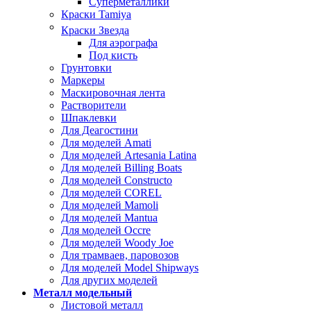
Суперметаллики
Краски Tamiya
Краски Звезда
Для аэрографа
Под кисть
Грунтовки
Маркеры
Маскировочная лента
Растворители
Шпаклевки
Для Деагостини
Для моделей Amati
Для моделей Artesania Latina
Для моделей Billing Boats
Для моделей Constructo
Для моделей COREL
Для моделей Mamoli
Для моделей Mantua
Для моделей Occre
Для моделей Woody Joe
Для трамваев, паровозов
Для моделей Model Shipways
Для других моделей
Металл модельный
Листовой металл