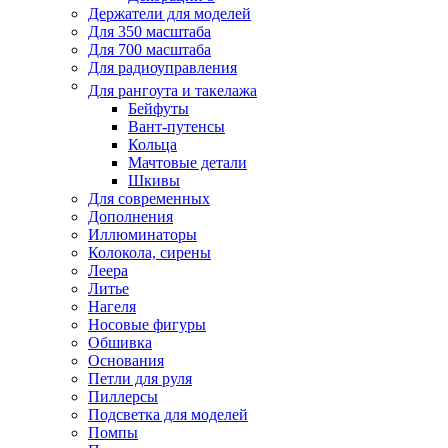
Держатели для моделей
Для 350 масштаба
Для 700 масштаба
Для радиоуправления
Для рангоута и такелажа
Бейфуты
Вант-путенсы
Кольца
Мачтовые детали
Шкивы
Для современных
Дополнения
Иллюминаторы
Колокола, сирены
Леера
Литье
Нагеля
Носовые фигуры
Обшивка
Основания
Петли для руля
Пиллерсы
Подсветка для моделей
Помпы