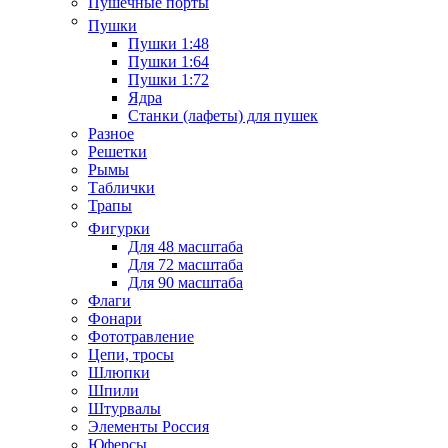
Пушечные порты
Пушки
Пушки 1:48
Пушки 1:64
Пушки 1:72
Ядра
Станки (лафеты) для пушек
Разное
Решетки
Рымы
Таблички
Трапы
Фигурки
Для 48 масштаба
Для 72 масштаба
Для 90 масштаба
Флаги
Фонари
Фототравление
Цепи, тросы
Шлюпки
Шпили
Штурвалы
Элементы Россия
Юферсы