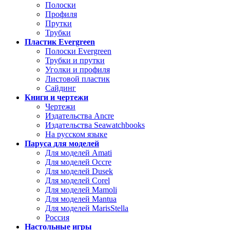
Полоски
Профиля
Прутки
Трубки
Пластик Evergreen
Полоски Evergreen
Трубки и прутки
Уголки и профиля
Листовой пластик
Сайдинг
Книги и чертежи
Чертежи
Издательства Ancre
Издательства Seawatchbooks
На русском языке
Паруса для моделей
Для моделей Amati
Для моделей Occre
Для моделей Dusek
Для моделей Corel
Для моделей Mamoli
Для моделей Mantua
Для моделей MarisStella
Россия
Настольные игры