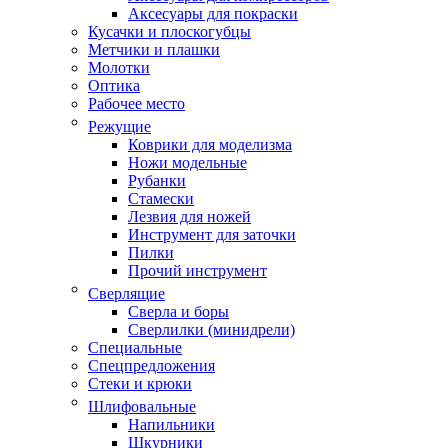
Аксесуары для покраски
Кусачки и плоскогубцы
Метчики и плашки
Молотки
Оптика
Рабочее место
Режущие
Коврики для моделизма
Ножи модельные
Рубанки
Стамески
Лезвия для ножей
Инструмент для заточки
Пилки
Прочий инструмент
Сверлящие
Сверла и боры
Сверлилки (минидрели)
Специальные
Спецпредложения
Стеки и крюки
Шлифовальные
Напильники
Шкурники