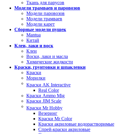
Ткань для парусов
Модели трамваев и паровозов
Модели паровозов
Модели трамваев
Модели карет
Сборные модели пушек
Mantua
Китай
Клеи, лаки и воск
Клеи
Воски, лаки и масла
Химические жидкости
Краски, грунтовки и шпаклевки
Краски
Морилки
Краски AK Interactive
Real Color
Краски Ammo Mig
Краски JIM Scale
Краски Mr Hobby
Везеринг
Краски Mr Color
Краски акриловые водорастворимые
Спрей-краски акриловые