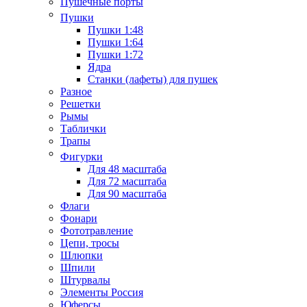
Пушечные порты
Пушки
Пушки 1:48
Пушки 1:64
Пушки 1:72
Ядра
Станки (лафеты) для пушек
Разное
Решетки
Рымы
Таблички
Трапы
Фигурки
Для 48 масштаба
Для 72 масштаба
Для 90 масштаба
Флаги
Фонари
Фототравление
Цепи, тросы
Шлюпки
Шпили
Штурвалы
Элементы Россия
Юферсы