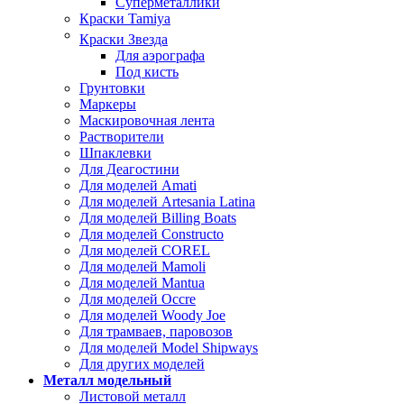
Суперметаллики
Краски Tamiya
Краски Звезда
Для аэрографа
Под кисть
Грунтовки
Маркеры
Маскировочная лента
Растворители
Шпаклевки
Для Деагостини
Для моделей Amati
Для моделей Artesania Latina
Для моделей Billing Boats
Для моделей Constructo
Для моделей COREL
Для моделей Mamoli
Для моделей Mantua
Для моделей Occre
Для моделей Woody Joe
Для трамваев, паровозов
Для моделей Model Shipways
Для других моделей
Металл модельный
Листовой металл