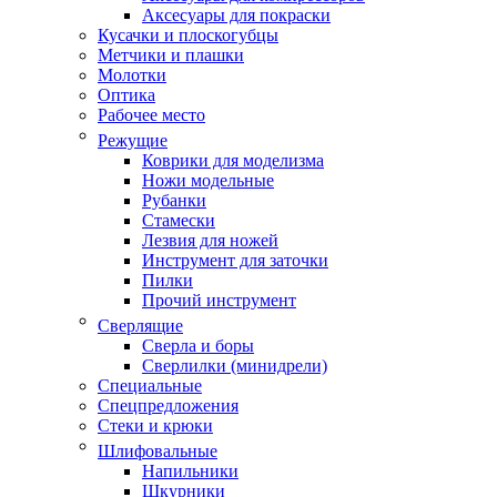
Аксесуары для покраски
Кусачки и плоскогубцы
Метчики и плашки
Молотки
Оптика
Рабочее место
Режущие
Коврики для моделизма
Ножи модельные
Рубанки
Стамески
Лезвия для ножей
Инструмент для заточки
Пилки
Прочий инструмент
Сверлящие
Сверла и боры
Сверлилки (минидрели)
Специальные
Спецпредложения
Стеки и крюки
Шлифовальные
Напильники
Шкурники