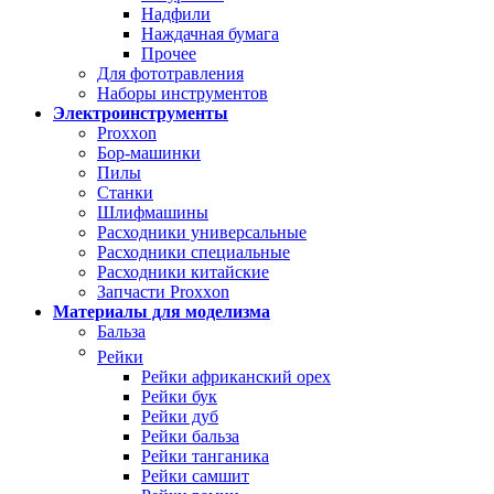
Надфили
Наждачная бумага
Прочее
Для фототравления
Наборы инструментов
Электроинструменты
Proxxon
Бор-машинки
Пилы
Станки
Шлифмашины
Расходники универсальные
Расходники специальные
Расходники китайские
Запчасти Proxxon
Материалы для моделизма
Бальза
Рейки
Рейки африканский орех
Рейки бук
Рейки дуб
Рейки бальза
Рейки танганика
Рейки самшит