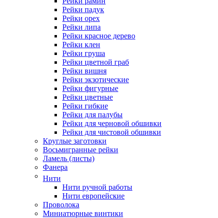
Рейки рамин
Рейки падук
Рейки орех
Рейки липа
Рейки красное дерево
Рейки клен
Рейки груша
Рейки цветной граб
Рейки вишня
Рейки экзотические
Рейки фигурные
Рейки цветные
Рейки гибкие
Рейки для палубы
Рейки для черновой обшивки
Рейки для чистовой обшивки
Круглые заготовки
Восьмигранные рейки
Ламель (листы)
Фанера
Нити
Нити ручной работы
Нити европейские
Проволока
Миниатюрные винтики