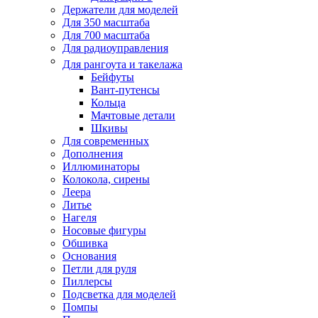
Держатели для моделей
Для 350 масштаба
Для 700 масштаба
Для радиоуправления
Для рангоута и такелажа
Бейфуты
Вант-путенсы
Кольца
Мачтовые детали
Шкивы
Для современных
Дополнения
Иллюминаторы
Колокола, сирены
Леера
Литье
Нагеля
Носовые фигуры
Обшивка
Основания
Петли для руля
Пиллерсы
Подсветка для моделей
Помпы