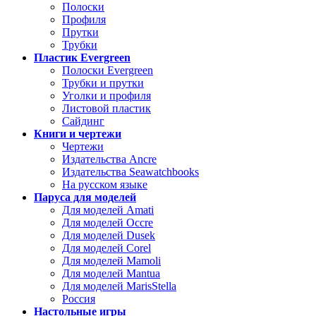
Полоски
Профиля
Прутки
Трубки
Пластик Evergreen
Полоски Evergreen
Трубки и прутки
Уголки и профиля
Листовой пластик
Сайдинг
Книги и чертежи
Чертежи
Издательства Ancre
Издательства Seawatchbooks
На русском языке
Паруса для моделей
Для моделей Amati
Для моделей Occre
Для моделей Dusek
Для моделей Corel
Для моделей Mamoli
Для моделей Mantua
Для моделей MarisStella
Россия
Настольные игры