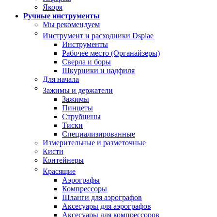
Якоря
Ручные инструменты
Мы рекомендуем
Инструмент и расходники Dspiae
Инструменты
Рабочее место (Органайзеры)
Сверла и боры
Шкурники и надфиля
Для начала
Зажимы и держатели
Зажимы
Пинцеты
Струбцины
Тиски
Специализированные
Измерительные и разметочные
Кисти
Контейнеры
Красящие
Аэрографы
Компрессоры
Шланги для аэрографов
Аксесуары для аэрографов
Аксесуары для компрессоров