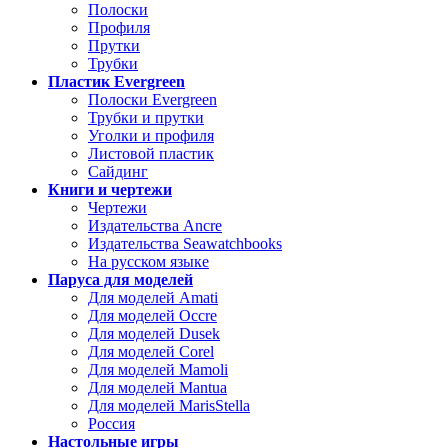
Полоски
Профиля
Прутки
Трубки
Пластик Evergreen
Полоски Evergreen
Трубки и прутки
Уголки и профиля
Листовой пластик
Сайдинг
Книги и чертежи
Чертежи
Издательства Ancre
Издательства Seawatchbooks
На русском языке
Паруса для моделей
Для моделей Amati
Для моделей Occre
Для моделей Dusek
Для моделей Corel
Для моделей Mamoli
Для моделей Mantua
Для моделей MarisStella
Россия
Настольные игры