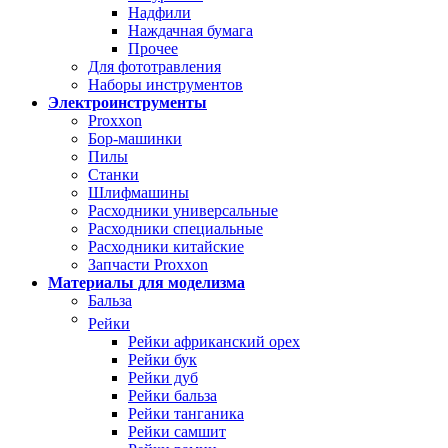
Надфили
Наждачная бумага
Прочее
Для фототравления
Наборы инструментов
Электроинструменты
Proxxon
Бор-машинки
Пилы
Станки
Шлифмашины
Расходники универсальные
Расходники специальные
Расходники китайские
Запчасти Proxxon
Материалы для моделизма
Бальза
Рейки
Рейки африканский орех
Рейки бук
Рейки дуб
Рейки бальза
Рейки танганика
Рейки самшит