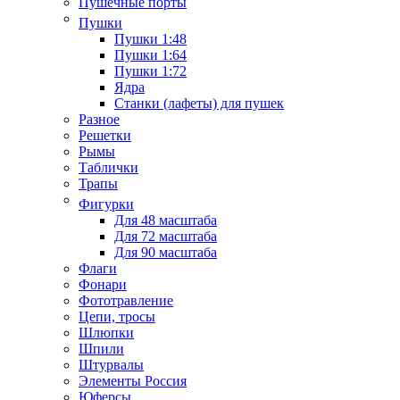
Пушечные порты
Пушки
Пушки 1:48
Пушки 1:64
Пушки 1:72
Ядра
Станки (лафеты) для пушек
Разное
Решетки
Рымы
Таблички
Трапы
Фигурки
Для 48 масштаба
Для 72 масштаба
Для 90 масштаба
Флаги
Фонари
Фототравление
Цепи, тросы
Шлюпки
Шпили
Штурвалы
Элементы Россия
Юферсы