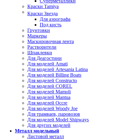
Суперметаллики
Краски Tamiya
Краски Звезда
Для аэрографа
Под кисть
Грунтовки
Маркеры
Маскировочная лента
Растворители
Шпаклевки
Для Деагостини
Для моделей Amati
Для моделей Artesania Latina
Для моделей Billing Boats
Для моделей Constructo
Для моделей COREL
Для моделей Mamoli
Для моделей Mantua
Для моделей Occre
Для моделей Woody Joe
Для трамваев, паровозов
Для моделей Model Shipways
Для других моделей
Металл модельный
Листовой металл