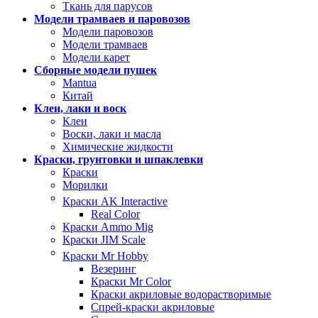
Ткань для парусов
Модели трамваев и паровозов
Модели паровозов
Модели трамваев
Модели карет
Сборные модели пушек
Mantua
Китай
Клеи, лаки и воск
Клеи
Воски, лаки и масла
Химические жидкости
Краски, грунтовки и шпаклевки
Краски
Морилки
Краски AK Interactive
Real Color
Краски Ammo Mig
Краски JIM Scale
Краски Mr Hobby
Везеринг
Краски Mr Color
Краски акриловые водорастворимые
Спрей-краски акриловые