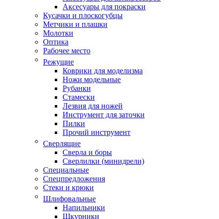
Аксесуары для покраски
Кусачки и плоскогубцы
Метчики и плашки
Молотки
Оптика
Рабочее место
Режущие
Коврики для моделизма
Ножи модельные
Рубанки
Стамески
Лезвия для ножей
Инструмент для заточки
Пилки
Прочий инструмент
Сверлящие
Сверла и боры
Сверлилки (минидрели)
Специальные
Спецпредложения
Стеки и крюки
Шлифовальные
Напильники
Шкурники