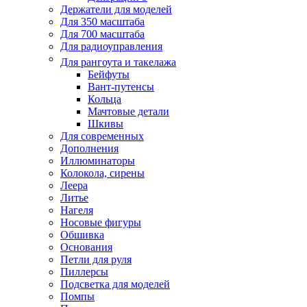
Держатели для моделей
Для 350 масштаба
Для 700 масштаба
Для радиоуправления
Для рангоута и такелажа
Бейфуты
Вант-путенсы
Кольца
Мачтовые детали
Шкивы
Для современных
Дополнения
Иллюминаторы
Колокола, сирены
Леера
Литье
Нагеля
Носовые фигуры
Обшивка
Основания
Петли для руля
Пиллерсы
Подсветка для моделей
Помпы