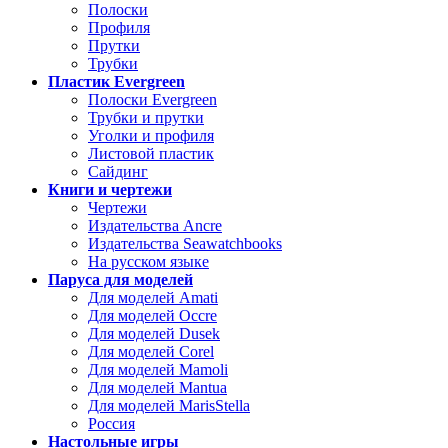
Полоски
Профиля
Прутки
Трубки
Пластик Evergreen
Полоски Evergreen
Трубки и прутки
Уголки и профиля
Листовой пластик
Сайдинг
Книги и чертежи
Чертежи
Издательства Ancre
Издательства Seawatchbooks
На русском языке
Паруса для моделей
Для моделей Amati
Для моделей Occre
Для моделей Dusek
Для моделей Corel
Для моделей Mamoli
Для моделей Mantua
Для моделей MarisStella
Россия
Настольные игры