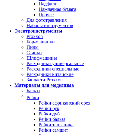
Надфили
Наждачная бумага
Прочее
Для фототравления
Наборы инструментов
Электроинструменты
Proxxon
Бор-машинки
Пилы
Станки
Шлифмашины
Расходники универсальные
Расходники специальные
Расходники китайские
Запчасти Proxxon
Материалы для моделизма
Бальза
Рейки
Рейки африканский орех
Рейки бук
Рейки дуб
Рейки бальза
Рейки танганика
Рейки самшит