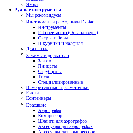
Якоря
Ручные инструменты
Мы рекомендуем
Инструмент и расходники Dspiae
Инструменты
Рабочее место (Органайзеры)
Сверла и боры
Шкурники и надфиля
Для начала
Зажимы и держатели
Зажимы
Пинцеты
Струбцины
Тиски
Специализированные
Измерительные и разметочные
Кисти
Контейнеры
Красящие
Аэрографы
Компрессоры
Шланги для аэрографов
Аксесуары для аэрографов
Аксесуары для компрессоров