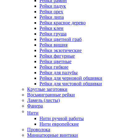
Рейки рамин
Рейки падук
Рейки орех
Рейки липа
Рейки красное дерево
Рейки клен
Рейки груша
Рейки цветной граб
Рейки вишня
Рейки экзотические
Рейки фигурные
Рейки цветные
Рейки гибкие
Рейки для палубы
Рейки для черновой обшивки
Рейки для чистовой обшивки
Круглые заготовки
Восьмигранные рейки
Ламель (листы)
Фанера
Нити
Нити ручной работы
Нити европейские
Проволока
Миниатюрные винтики