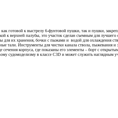
как готовой к выстрелу 6-фунтовой пушки, так и пушки, закреп
шкой к верхней палубы, это участок сделан съемным для лучшег
ры для их хранения, бочки с пыжами и водой для охлаждения ст
ные тали. Инструменты для чистки канала ствола, пыжевания и 
е сечения корпуса, где показаны его элементы – борт с откры
овому судомоделизму в классе С3D и может служить наглядным 