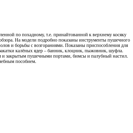
ленной по похадному, т.е. принайтованной к верхнему косяку
о обзора. На модели подробно показаны инструменты пушечного
волов и борьбы с возгораниями. Показаны приспособления для
закатки калёных ядер – банник, клоцник, пыжовник, шуфла.
тым и закрытым пушечными портами, бимсы и палубный настил.
учебным пособием.