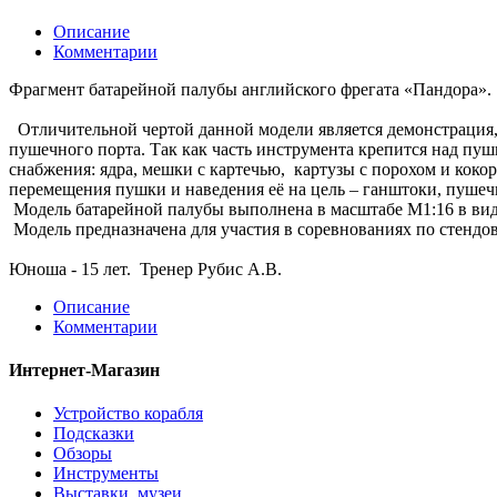
Описание
Комментарии
Фрагмент батарейной палубы английского фрегата «Пандора».
Отличительной чертой данной модели является демонстрация, 
пушечного порта. Так как часть инструмента крепится над пу
снабжения: ядра, мешки с картечью, картузы с порохом и коко
перемещения пушки и наведения её на цель – ганштоки, пушеч
Модель батарейной палубы выполнена в масштабе М1:16 в вид
Модель предназначена для участия в соревнованиях по стенд
Юноша - 15 лет. Тренер Рубис А.В.
Описание
Комментарии
Интернет-Магазин
Устройство корабля
Подсказки
Обзоры
Инструменты
Выставки, музеи