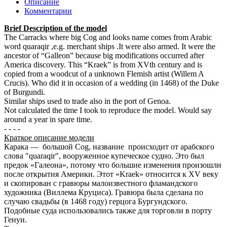
Описание
Комментарии
Brief Description of the model
The Carracks where big Cog and looks name comes from Arabic
word quaraqir ,e.g. merchant ships .It were also armed. It were the
ancestor of “Galleon” because big modifications occurred after
America discovery. This “Kraek” is from XVth century and is
copied from a woodcut of a unknown Flemish artist (Willem A
Crucis). Who did it in occasion of a wedding (in 1468) of the Duke
of Burgundi.
Similar ships used to trade also in the port of Genoa.
Not calculated the time I took to reproduce the model. Would say
around a year in spare time.
- - - -
Краткое описание модели
Карака — большой Cog, название происходит от арабского
слова "quaraqir", вооруженное купеческое судно. Это был
предок «Галеона», потому что большие изменения произошли
после открытия Америки. Этот «Kraek» относится к XV веку
и скопирован с гравюры малоизвестного фламандского
художника (Виллема Круциса). Гравюра была сделана по
случаю свадьбы (в 1468 году) герцога Бургундского.
Подобные суда использовались также для торговли в порту
Генуи.