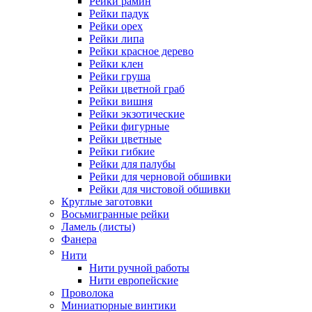
Рейки рамин
Рейки падук
Рейки орех
Рейки липа
Рейки красное дерево
Рейки клен
Рейки груша
Рейки цветной граб
Рейки вишня
Рейки экзотические
Рейки фигурные
Рейки цветные
Рейки гибкие
Рейки для палубы
Рейки для черновой обшивки
Рейки для чистовой обшивки
Круглые заготовки
Восьмигранные рейки
Ламель (листы)
Фанера
Нити
Нити ручной работы
Нити европейские
Проволока
Миниатюрные винтики