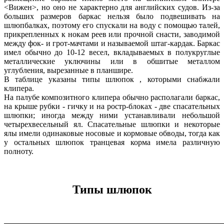
<Вижен>, но оно не характерно для английских судов. Из-за
больших размеров баркас нельзя было подвешивать на
шлюпбалках, поэтому его спускали на воду с помощью талей,
прикрепленных к нокам реев или прочной снасти, заводимой
между фок- и грот-мачтами и называемой штаг-кардак. Баркас
имел обычно до 10-12 весел, вкладываемых в полукруглые
металлические уключины или в обшитые металлом
углубления, вырезанные в планшире.
В таблице указаны типы шлюпок , которыми снабжали
клипера.
На палубе композитного клипера обычно располагали баркас,
на крыше рубки - гичку и на ростр-блоках - две спасательных
шлюпки; иногда между ними устанавливали небольшой
четырехвесельный ял. Спасательные шлюпки и некоторые
ялы имели одинаковые носовые и кормовые обводы, тогда как
у остальных шлюпок транцевая корма имела различную
полноту.
Типы шлюпок