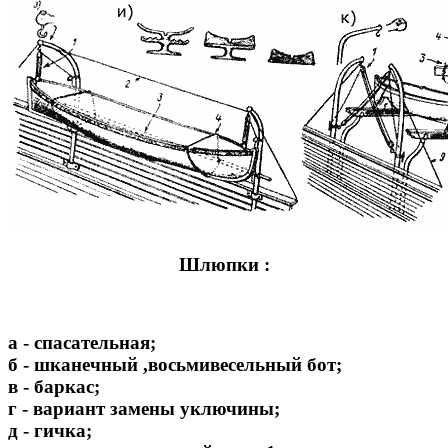
Шлюпки :
а - спасательная;
б - шканечный ,восьмивесельный бот;
в - баркас;
г - вариант замены уключины;
д - гичка;