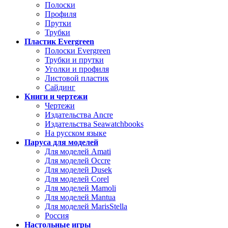
Полоски
Профиля
Прутки
Трубки
Пластик Evergreen
Полоски Evergreen
Трубки и прутки
Уголки и профиля
Листовой пластик
Сайдинг
Книги и чертежи
Чертежи
Издательства Ancre
Издательства Seawatchbooks
На русском языке
Паруса для моделей
Для моделей Amati
Для моделей Occre
Для моделей Dusek
Для моделей Corel
Для моделей Mamoli
Для моделей Mantua
Для моделей MarisStella
Россия
Настольные игры