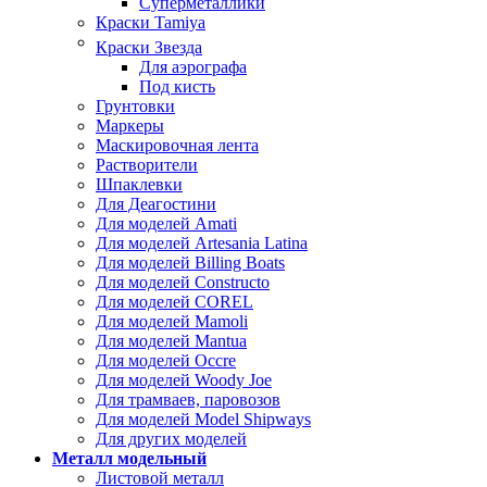
Суперметаллики
Краски Tamiya
Краски Звезда
Для аэрографа
Под кисть
Грунтовки
Маркеры
Маскировочная лента
Растворители
Шпаклевки
Для Деагостини
Для моделей Amati
Для моделей Artesania Latina
Для моделей Billing Boats
Для моделей Constructo
Для моделей COREL
Для моделей Mamoli
Для моделей Mantua
Для моделей Occre
Для моделей Woody Joe
Для трамваев, паровозов
Для моделей Model Shipways
Для других моделей
Металл модельный
Листовой металл