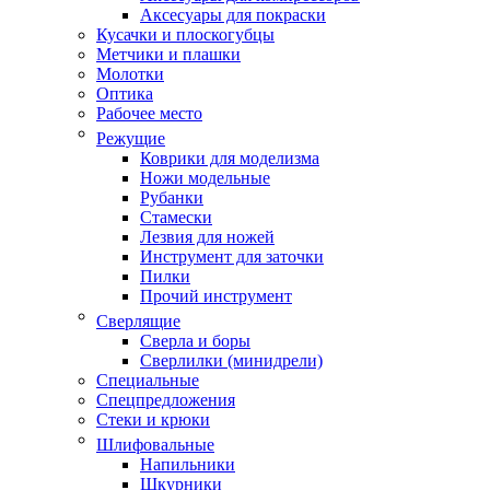
Аксесуары для покраски
Кусачки и плоскогубцы
Метчики и плашки
Молотки
Оптика
Рабочее место
Режущие
Коврики для моделизма
Ножи модельные
Рубанки
Стамески
Лезвия для ножей
Инструмент для заточки
Пилки
Прочий инструмент
Сверлящие
Сверла и боры
Сверлилки (минидрели)
Специальные
Спецпредложения
Стеки и крюки
Шлифовальные
Напильники
Шкурники