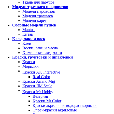
Ткань для парусов
Модели трамваев и паровозов
Модели паровозов
Модели трамваев
Модели карет
Сборные модели пушек
Mantua
Китай
Клеи, лаки и воск
Клеи
Воски, лаки и масла
Химические жидкости
Краски, грунтовки и шпаклевки
Краски
Морилки
Краски AK Interactive
Real Color
Краски Ammo Mig
Краски JIM Scale
Краски Mr Hobby
Везеринг
Краски Mr Color
Краски акриловые водорастворимые
Спрей-краски акриловые