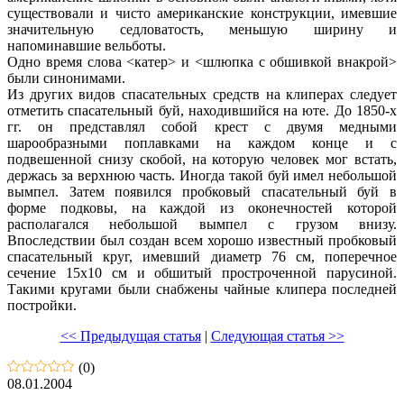
существовали и чисто американские конструкции, имевшие
значительную седловатость, меньшую ширину и
напоминавшие вельботы.
Одно время слова <катер> и <шлюпка с обшивкой внакрой>
были синонимами.
Из других видов спасательных средств на клиперах следует
отметить спасательный буй, находившийся на юте. До 1850-х
гг. он представлял собой крест с двумя медными
шарообразными поплавками на каждом конце и с
подвешенной снизу скобой, на которую человек мог встать,
держась за верхнюю часть. Иногда такой буй имел небольшой
вымпел. Затем появился пробковый спасательный буй в
форме подковы, на каждой из оконечностей которой
располагался небольшой вымпел с грузом внизу.
Впоследствии был создан всем хорошо известный пробковый
спасательный круг, имевший диаметр 76 см, поперечное
сечение 15x10 см и обшитый простроченной парусиной.
Такими кругами были снабжены чайные клипера последней
постройки.
<< Предыдущая статья
|
Следующая статья >>
(0)
08.01.2004