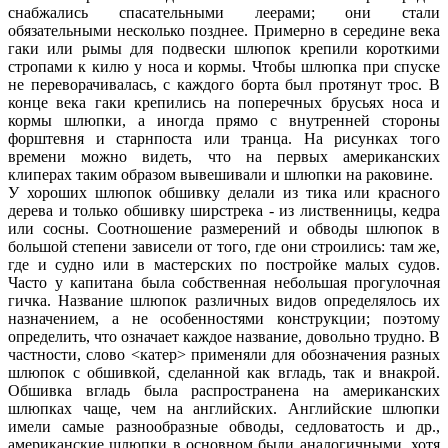
снабжались спасательными леерами; они стали
обязательными несколько позднее. Примерно в середине века
гаки или рымы для подвески шлюпок крепили короткими
стропами к килю у носа и кормы. Чтобы шлюпка при спуске
не переворачивалась, с каждого борта был протянут трос. В
конце века гаки крепились на поперечных брусьях носа и
кормы шлюпки, а иногда прямо с внутренней стороны
форштевня и старнпоста или транца. На рисунках того
времени можно видеть, что на первых американских
клиперах таким образом вывешивали и шлюпки на раковине.
У хороших шлюпок обшивку делали из тика или красного
дерева и только обшивку ширстрека - из лиственницы, кедра
или сосны. Соотношение размерений и обводы шлюпок в
большой степени зависели от того, где они строились: там же,
где и судно или в мастерских по постройке малых судов.
Часто у капитана была собственная небольшая прогулочная
гичка. Название шлюпок различных видов определялось их
назначением, а не особенностями конструкции; поэтому
определить, что означает каждое название, довольно трудно. В
частности, слово <катер> применяли для обозначения разных
шлюпок с обшивкой, сделанной как вгладь, так и внакрой.
Обшивка вгладь была распространена на американских
шлюпках чаще, чем на английских. Английские шлюпки
имели самые разнообразные обводы, седловатость и др.,
американские шлюпки в основном были аналогичными, хотя