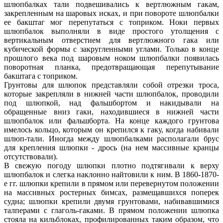
шлюпбалках тали подвешивались к вертлюжным гакам,
закрепленным на шаровых исках, и при повороте шлюпбалки
ее бакштаг мог перепутаться с топриком. Ноки первых
шлюпбалок выполняли в виде простого утолщения с
вертикальным отверстием для вертлюжного гака или
кубической формы с закругленными углами. Только в конце
прошлого века под шаровым ноком шлюпбалки появилась
поворотная планка, предотвращающая перепутывание
бакштага с топриком.
Грунтовы для шлюпок представляли собой отрезки троса,
которые закрепляли в нижней части шлюпбалок, проводили
под шлюпкой, над фальшбортом и накидывали на
обращенные вниз гаки, находившиеся в нижней части
шлюпбалок или фальшборта. На конце каждого грунтова
имелось кольцо, которым он крепился к гаку, когда набивали
шлюп-тали. Иногда между шлюпбалками располагали брус
для крепления шлюпки - дрось (на нем массивные кранцы
отсутствовали).
В свежую погоду шлюпки плотно подтягивали к верху
шлюпбалок и слегка наклонно найтовили к ним. В 1860-1870-
е гг. шлюпки крепили в прямом или перевернутом положении
на массивных ростерных бимсах, размещавшихся поперек
судна; шлюпки крепили двумя грунтовами, набивавшимися
талперами с глаголь-гаками. В прямом положении шлюпка
стояла на кильблоках, профилированных таким образом, что