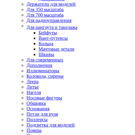
Держатели для моделей
Для 350 масштаба
Для 700 масштаба
Для радиоуправления
Для рангоута и такелажа
Бейфуты
Вант-путенсы
Кольца
Мачтовые детали
Шкивы
Для современных
Дополнения
Иллюминаторы
Колокола, сирены
Леера
Литье
Нагеля
Носовые фигуры
Обшивка
Основания
Петли для руля
Пиллерсы
Подсветка для моделей
Помпы