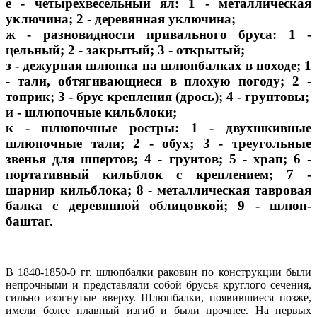
е - четырехвесельный ял: 1 - металлическая
уключина; 2 - деревянная уключина;
ж - разновидности привального бруса: 1 -
цельный; 2 - закрытый; 3 - открытый;
з - дежурная шлюпка на шлюпбалках в походе; 1
- тали, обтягивающиеся в плохую погоду; 2 -
топрик; 3 - брус крепления (дрось); 4 - грунтовы;
и - шлюпочные кильблоки;
к - шлюпочные ростры: 1 - двухшкивные
шлюпочные тали; 2 - обух; 3 - треугольные
звенья для шпертов; 4 - грунтов; 5 - храп; 6 -
портативный кильблок с креплением; 7 -
шарнир кильблока; 8 - металлическая тавровая
балка с деревянной облицовкой; 9 - шлюп-
баштаг.
В 1840-1850-0 гг. шлюпбалки раковин по конструкции были
непрочными и представляли собой брусья круглого сечения,
сильно изогнутые вверху. Шлюпбалки, появившиеся позже,
имели более плавный изгиб и были прочнее. На первых