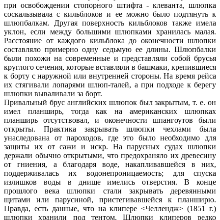
при освобождении стопорного штифта - клеванта, шлюпка
соскальзывала с кильблоков и ее можно было подтянуть к
шлюпбалкам. Другая поверхность кильблоков также имела
уклон, если между большими шлюпками хранилась малая.
Расстояние от каждого кильблока до оконечности шлюпки
составляло примерно одну седьмую ее длины. Шлюпбалки
были похожи на современные и представляли собой брусья
круглого сечения, которые вставляли в башмаки, крепившиеся
к борту с наружной или внутренней стороны. На время рейса
их стягивали лопарями шлюп-талей, а при подходе к берегу
шлюпки вываливали за борт.
Привальный брус английских шлюпок был закрытым, т. е. он
имел планширь, тогда как на американских шлюпках
планширь отсутствовал, и оконечности шпангоутов были
открыты. Практика закрывать шлюпки чехлами была
унаследована от пароходов, где это было необходимо для
защиты их от сажи и искр. На парусных судах шлюпки
держали обычно открытыми, что предохраняло их древесину
от гниения, а благодаря воде, накапливавшейся в них,
поддерживалась их водонепроницаемость; для спуска
излишков воды в днище имелись отверстия. В конце
прошлого века шлюпки стали закрывать деревянными
щитами или парусиной, пристегивавшейся к планширю.
Правда, есть данные, что на клипере <Челлендж> (1851 г.)
шлюпки хранили под тентом. Шлюпки клиперов редко