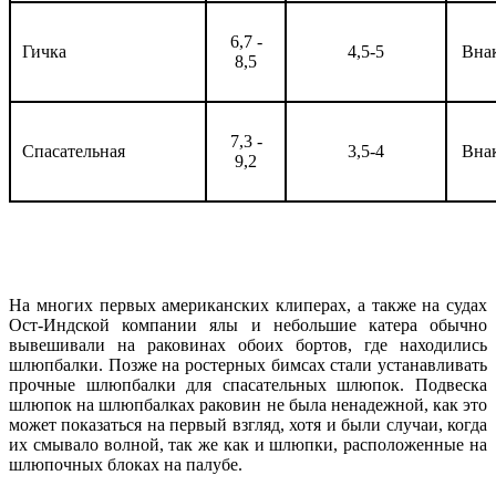
6,7 -
Гичка
4,5-5
Вна
8,5
7,3 -
Спасательная
3,5-4
Вна
9,2
На многих первых американских клиперах, а также на судах
Ост-Индской компании ялы и небольшие катера обычно
вывешивали на раковинах обоих бортов, где находились
шлюпбалки. Позже на ростерных бимсах стали устанавливать
прочные шлюпбалки для спасательных шлюпок. Подвеска
шлюпок на шлюпбалках раковин не была ненадежной, как это
может показаться на первый взгляд, хотя и были случаи, когда
их смывало волной, так же как и шлюпки, расположенные на
шлюпочных блоках на палубе.