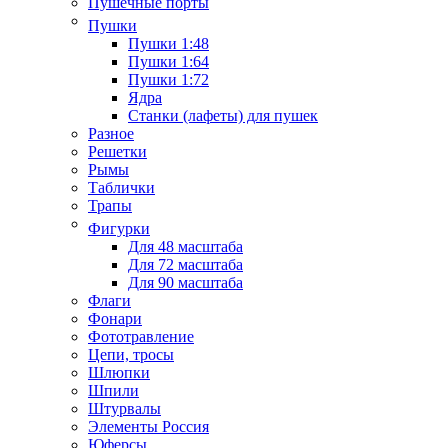
Пушечные порты
Пушки
Пушки 1:48
Пушки 1:64
Пушки 1:72
Ядра
Станки (лафеты) для пушек
Разное
Решетки
Рымы
Таблички
Трапы
Фигурки
Для 48 масштаба
Для 72 масштаба
Для 90 масштаба
Флаги
Фонари
Фототравление
Цепи, тросы
Шлюпки
Шпили
Штурвалы
Элементы Россия
Юферсы