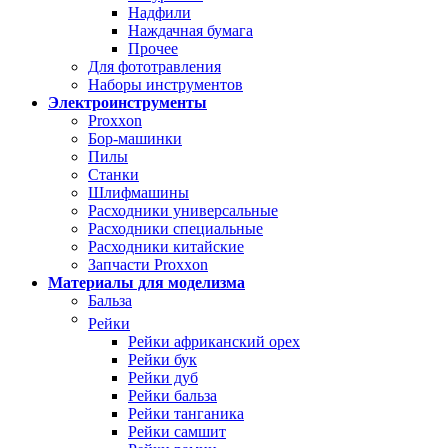
Надфили
Наждачная бумага
Прочее
Для фототравления
Наборы инструментов
Электроинструменты
Proxxon
Бор-машинки
Пилы
Станки
Шлифмашины
Расходники универсальные
Расходники специальные
Расходники китайские
Запчасти Proxxon
Материалы для моделизма
Бальза
Рейки
Рейки африканский орех
Рейки бук
Рейки дуб
Рейки бальза
Рейки танганика
Рейки самшит