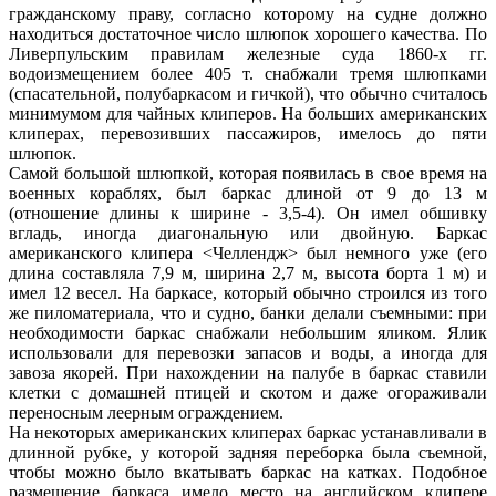
гражданскому праву, согласно которому на судне должно
находиться достаточное число шлюпок хорошего качества. По
Ливерпульским правилам железные суда 1860-х гг.
водоизмещением более 405 т. снабжали тремя шлюпками
(спасательной, полубаркасом и гичкой), что обычно считалось
минимумом для чайных клиперов. На больших американских
клиперах, перевозивших пассажиров, имелось до пяти
шлюпок.
Самой большой шлюпкой, которая появилась в свое время на
военных кораблях, был баркас длиной от 9 до 13 м
(отношение длины к ширине - 3,5-4). Он имел обшивку
вгладь, иногда диагональную или двойную. Баркас
американского клипера <Челлендж> был немного уже (его
длина составляла 7,9 м, ширина 2,7 м, высота борта 1 м) и
имел 12 весел. На баркасе, который обычно строился из того
же пиломатериала, что и судно, банки делали съемными: при
необходимости баркас снабжали небольшим яликом. Ялик
использовали для перевозки запасов и воды, а иногда для
завоза якорей. При нахождении на палубе в баркас ставили
клетки с домашней птицей и скотом и даже огораживали
переносным леерным ограждением.
На некоторых американских клиперах баркас устанавливали в
длинной рубке, у которой задняя переборка была съемной,
чтобы можно было вкатывать баркас на катках. Подобное
размещение баркаса имело место на английском клипере