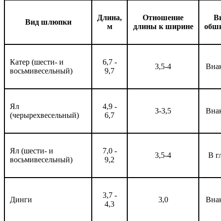
Длина,
Отношение
В
Вид шлюпки
м
длины к ширине
обш
Катер (шести- и
6,7 -
3,5-4
Вна
восьмивесельный)
9,7
Ял
4,9 -
3-3,5
Вна
(черырехвесельный)
6,7
Ял (шести- и
7,0 -
3,5-4
В г
восьмивесельный)
9,2
3,7 -
Динги
3,0
Вна
4,3