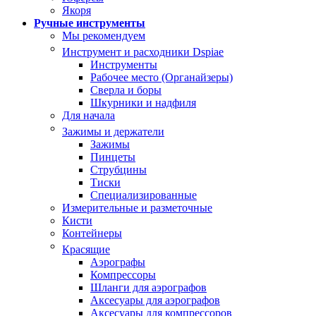
Якоря
Ручные инструменты
Мы рекомендуем
Инструмент и расходники Dspiae
Инструменты
Рабочее место (Органайзеры)
Сверла и боры
Шкурники и надфиля
Для начала
Зажимы и держатели
Зажимы
Пинцеты
Струбцины
Тиски
Специализированные
Измерительные и разметочные
Кисти
Контейнеры
Красящие
Аэрографы
Компрессоры
Шланги для аэрографов
Аксесуары для аэрографов
Аксесуары для компрессоров