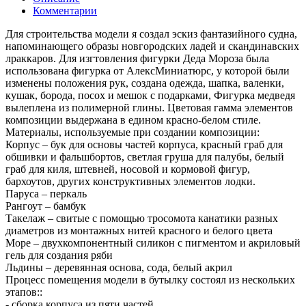
Комментарии
Для строительства модели я создал эскиз фантазийного судна,
напоминающего образы новгородских ладей и скандинавских
лраккаров. Для изгтовления фигурки Деда Мороза была
использована фигурка от АлексМиниатюрс, у которой были
изменены положения рук, создана одежда, шапка, валенки,
кушак, борода, посох и мешок с подарками, Фигурка медведя
вылеплена из полимерной глины. Цветовая гамма элементов
композиции выдержана в едином красно-белом стиле.
Материалы, используемые при создании композиции:
Корпус – бук для основы частей корпуса, красный граб для
обшивки и фальшбортов, светлая груша для палубы, белый
граб для киля, штевней, носовой и кормовой фигур,
бархоутов, других конструктивных элементов лодки.
Паруса – перкаль
Рангоут – бамбук
Такелаж – свитые с помощью тросомота канатики разных
диаметров из монтажных нитей красного и белого цвета
Море – двухкомпонентный силикон с пигментом и акриловый
гель для создания ряби
Льдины – деревянная основа, сода, белый акрил
Процесс помещения модели в бутылку состоял из нескольких
этапов::
- сборка корпуса из пяти частей