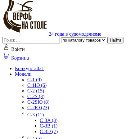
24 года в судомоделизме
Найти
Войти
Корзина
Конкурс 2021
Модели
C-1 (9)
C-1Ю (6)
C-2 (15)
C-2S (3)
C-2SЮ (8)
C-2Ю (23)
C-3 (11)
C-3A (3)
C-3B (1)
C-3D (7)
C-4 (5)