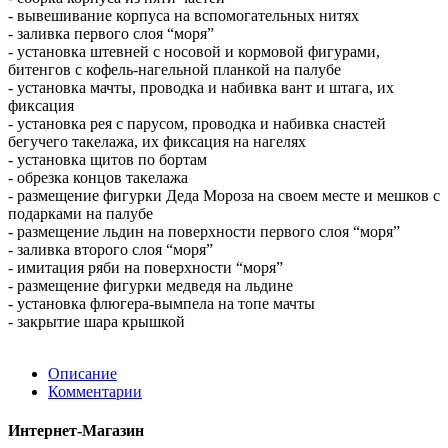
- вывешивание корпуса на вспомогательных нитях
- заливка первого слоя “моря”
- установка штевней с носовой и кормовой фигурами,
битенгов с кофель-нагельной планкой на палубе
- установка мачты, проводка и набивка вант и штага, их
фиксация
- установка рея с парусом, проводка и набивка снастей
бегучего такелажа, их фиксация на нагелях
- установка щитов по бортам
- обрезка концов такелажа
- размещение фигурки Деда Мороза на своем месте и мешков с
подарками на палубе
- размещение льдин на поверхности первого слоя “моря”
- заливка второго слоя “моря”
- имитация ряби на поверхности “моря”
- размещение фигурки медведя на льдине
- установка флюгера-вымпела на топе мачты
- закрытие шара крышкой
Описание
Комментарии
Интернет-Магазин