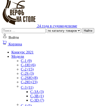
24 года в судомоделизме
Найти
Войти
Корзина
Конкурс 2021
Модели
C-1 (9)
C-1Ю (6)
C-2 (15)
C-2S (3)
C-2SЮ (8)
C-2Ю (23)
C-3 (11)
C-3A (3)
C-3B (1)
C-3D (7)
C-4 (5)