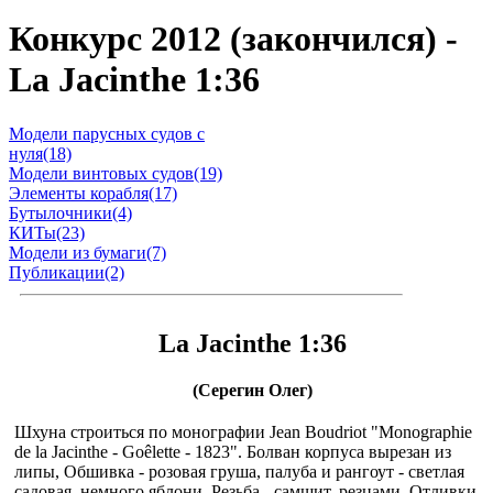
Конкурс 2012 (закончился) -
La Jacinthe 1:36
Модели парусных судов с
нуля(18)
Модели винтовых судов(19)
Элементы корабля(17)
Бутылочники(4)
КИТы(23)
Модели из бумаги(7)
Публикации(2)
La Jacinthe 1:36
(Серегин Олег)
Шхуна строиться по монографии Jean Boudriot "Monographie
de la Jacinthe - Goêlette - 1823". Болван корпуса вырезан из
липы, Обшивка - розовая груша, палуба и рангоут - светлая
садовая, немного яблони. Резьба - самшит, резцами. Отливки