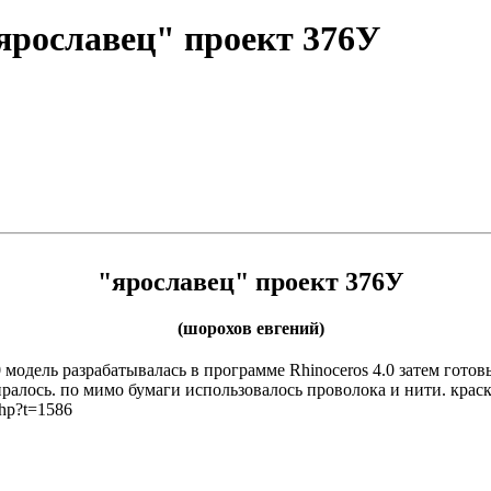
"ярославец" проект 376У
"ярославец" проект 376У
(шорохов евгений)
0 модель разрабатывалась в программе Rhinoceros 4.0 затем гот
ралось. по мимо бумаги использовалось проволока и нити. крас
php?t=1586