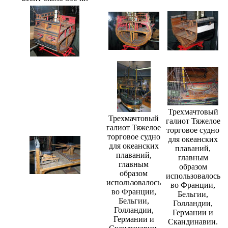
Трехмачтовый
Трехмачтовый
галиот Тяжелое
галиот Тяжелое
торговое судно
торговое судно
для океанских
для океанских
плаваний,
плаваний,
главным
главным
образом
образом
использовалось
использовалось
во Франции,
во Франции,
Бельгии,
Бельгии,
Голландии,
Голландии,
Германии и
Германии и
Скандинавии.