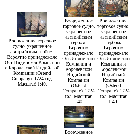
Вооруженное
Вооруженное
торговое судно,
торговое судно,
украшенное
украшенное
австрийским
австрийским
Вооруженное торговое
гербом.
гербом.
судно, украшенное
Вероятно
Вероятно
австрийским гербом.
принадлежало
принадлежало
Вероятно принадлежало
Ост-Индийской
Ост-Индийской
Ост-Индийской Компании
Компании и
Компании и
и Королевской Индийской
Королевской
Королевской
Компании (Ostend
Индийской
Индийской
Company). 1724 год.
Компании
Компании
Масштаб 1:40.
(Ostend
(Ostend
Company). 1724
Company). 1724
год. Масштаб
год. Масштаб
1:40.
1:40.
Вооруженное