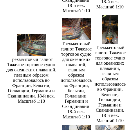
Скандинавии.
18-й век.
18-й век.
Масштаб 1:10
Масштаб 1:10
Трехмачтовый
Трехмачтовый
галиот Тяжелое
галиот Тяжелое
торговое судно
торговое судно
Трехмачтовый галиот
для океанских
для океанских
Тяжелое торговое судно
плаваний,
плаваний,
для океанских плаваний,
главным
главным
главным образом
образом
образом
использовалось во
использовалось
использовалось
Франции, Бельгии,
во Франции,
во Франции,
Голландии, Германии и
Бельгии,
Бельгии,
Скандинавии. 18-й век.
Голландии,
Голландии,
Масштаб 1:10
Германии и
Германии и
Скандинавии.
Скандинавии.
18-й век.
18-й век.
Масштаб 1:10
Масштаб 1:10