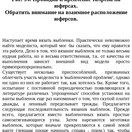
юферсах.
Обратить внимание на взаимное расположение
юферсов.
Наступает время вязать выбленки. Практически невозможно
найти моделиста, который мог бы сказать, что ему нравится
эта работа. Дело в том, что вязание выбленок не только весьма
нудная работа, но и весьма ответственная, т.к. от качества ее
выполнения зависит внешний вид модели просто
прямопропорционально.
Существует несколько приспособлений, призванных
облегчить участь моделиста в 'выбленочной проблеме', однако
ни одно из них не работает так, как хотелось бы. Кроме того,
испытание с постоянной периодичностью появляющихся в
литературе различных 'упрощенных' способов установки на
ванты выбленок еще раз напоминает о том, что скупой платит
дважды, а ленивый переделывает трижды. Предлагается
следующая последовательность вязания выбленок. Прежде
всего, предлагается вместо выбленочных вязать простые
самозатягивающиеся узлы. Затем нарезаются заготовки
выбленок, которые вначале прикрепляются к самой левой
ванте (левшам проще начинать справа - прим.) так, чтобы