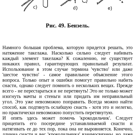
Рис. 49. Бензель.
Намного большая проблема, которую придется решать, это
натяжение такелажа. Насколько сильно следует набивать
каждый элемент такелажа? К сожалению, не существует
никаких правил, гарантирующих правильный результат.
Использование в этом случае термина 'чувство' или даже
'шестое чувство' - самое правильное объяснение этого
вопроса. Только опыт и ошибки помогут правильно набить
снасти, однако следует помнить о нескольких вещах. Прежде
всего - не перестараться и не перетянуть! Это не только может
изогнуть мачты и стеньги или придать им неправильный
угол. Это уже невозможно поправить. Всегда можно найти
способ, как подтянуть ослабшую снасть - хотя это и нелегко,
но практически невозможно попустить перетянутую.
И опять здесь может помочь 'крокодильчик'. Следует
прицепить его посередине устанавливаемой снасти и
натягивать ее до тех пор, пока она не выровняется. Конечно,
длинна снасти и вес 'крокодильчика' взаимосвязаны, но даже