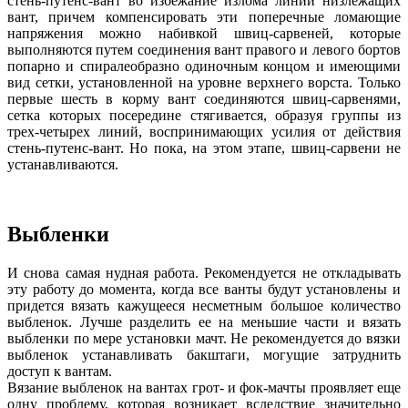
стень-путенс-вант во избежание излома линии низлежащих
вант, причем компенсировать эти поперечные ломающие
напряжения можно набивкой швиц-сарвеней, которые
выполняются путем соединения вант правого и левого бортов
попарно и спиралеобразно одиночным концом и имеющими
вид сетки, установленной на уровне верхнего ворста. Только
первые шесть в корму вант соединяются швиц-сарвенями,
сетка которых посередине стягивается, образуя группы из
трех-четырех линий, воспринимающих усилия от действия
стень-путенс-вант. Но пока, на этом этапе, швиц-сарвени не
устанавливаются.
Выбленки
И снова самая нудная работа. Рекомендуется не откладывать
эту работу до момента, когда все ванты будут установлены и
придется вязать кажущееся несметным большое количество
выбленок. Лучше разделить ее на меньшие части и вязать
выбленки по мере установки мачт. Не рекомендуется до вязки
выбленок устанавливать бакштаги, могущие затруднить
доступ к вантам.
Вязание выбленок на вантах грот- и фок-мачты проявляет еще
одну проблему, которая возникает вследствие значительно