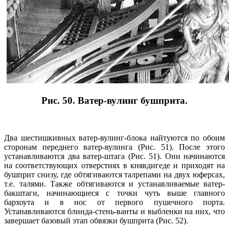
Рис. 50. Ватер-вулинг бушприта.
Два шестишкивных ватер-вулинг-блока найтуются по обоим
сторонам переднего ватер-вулинга (Рис. 51). После этого
устанавливаются два ватер-штага (Рис. 51). Они начинаются
на соответствующих отверстиях в княвдигеде и приходят на
бушприт снизу, где обтягиваются талрепами на двух юферсах,
т.е. талями. Также обтягиваются и устанавливаемые ватер-
бакштаги, начинающиеся с точки чуть выше главного
бархоута и в нос от первого пушечного порта.
Устанавливаются блинда-стень-ванты и выбленки на них, что
завершает базовый этап обвязки бушприта (Рис. 52).