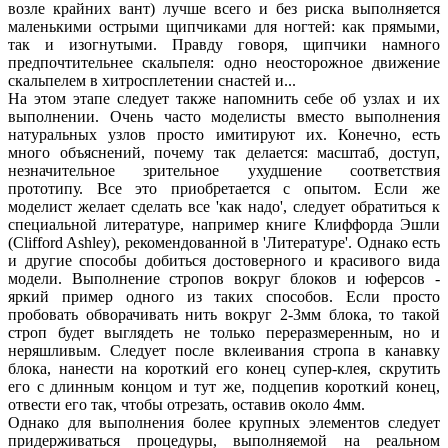
возле крайних вант) лучше всего и без риска выполняется
маленькими острыми щипчиками для ногтей: как прямыми,
так и изогнутыми. Правду говоря, щипчики намного
предпочтительнее скальпеля: одно неосторожное движение
скальпелем в хитросплетении снастей и...
На этом этапе следует также напомнить себе об узлах и их
выполнении. Очень часто моделисты вместо выполнения
натуральных узлов просто имитируют их. Конечно, есть
много объяснений, почему так делается: масштаб, доступ,
незначительное зрительное ухудшение соответствия
прототипу. Все это приобретается с опытом. Если же
моделист желает сделать все 'как надо', следует обратиться к
специальной литературе, например книге Клиффорда Эшли
(Clifford Ashley), рекомендованной в 'Литературе'. Однако есть
и другие способы добиться достоверного и красивого вида
модели. Выполнение стропов вокруг блоков и юферсов -
яркий пример одного из таких способов. Если просто
пробовать обворачивать нить вокруг 2-3мм блока, то такой
строп будет выглядеть не только переразмеренным, но и
неряшливым. Следует после вклеивания стропа в канавку
блока, нанести на короткий его конец супер-клея, скрутить
его с длинным концом и тут же, подцепив короткий конец,
отвести его так, чтобы отрезать, оставив около 4мм.
Однако для выполнения более крупных элементов следует
придерживаться процедуры, выполняемой на реальном