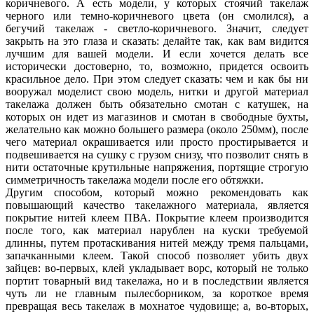
коричневого. А есть модели, у которых стоячий такелаж
черного или темно-коричневого цвета (он смолился), а
бегучий такелаж - светло-коричневого. Значит, следует
закрыть на это глаза и сказать: делайте так, как вам видится
лучшим для вашей модели. И если хочется делать все
исторически достоверно, то, возможно, придется освоить
красильное дело. При этом следует сказать: чем и как бы ни
вооружал моделист свою модель, нитки и другой материал
такелажа должен быть обязательно смотан с катушек, на
которых он идет из магазинов и смотан в свободные бухты,
желательно как можно большего размера (около 250мм), после
чего материал окрашивается или просто простирывается и
подвешивается на сушку с грузом снизу, что позволит снять в
нити остаточные крутильные напряжения, портящие строгую
симметричность такелажа модели после его обтяжки.
Другим способом, который можно рекомендовать как
повышающий качество такелажного материала, является
покрытие нитей клеем ПВА. Покрытие клеем производится
после того, как материал нарублен на куски требуемой
длинны, путем протаскивания нитей между тремя пальцами,
запачканными клеем. Такой способ позволяет убить двух
зайцев: во-первых, клей укладывает ворс, который не только
портит товарный вид такелажа, но и в последствии является
чуть ли не главным пылесборником, за короткое время
превращая весь такелаж в мохнатое чудовище; а, во-вторых,