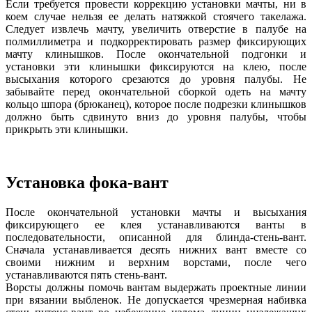
Если требуется провести коррекцию установки мачты, ни в
коем случае нельзя ее делать натяжкой стоячего такелажа.
Следует извлечь мачту, увеличить отверстие в палубе на
полмиллиметра и подкорректировать размер фиксирующих
мачту клинышков. После окончательной подгонки и
установки эти клинышки фиксируются на клею, после
высыхания которого срезаются до уровня палубы. Не
забывайте перед окончательной сборкой одеть на мачту
кольцо шпора (брюканец), которое после подрезки клинышков
должно быть сдвинуто вниз до уровня палубы, чтобы
прикрыть эти клинышки.
Установка фока-вант
После окончательной установки мачты и высыхания
фиксирующего ее клея устанавливаются ванты в
последовательности, описанной для блинда-стень-вант.
Сначала устанавливается десять нижних вант вместе со
своими нижним и верхним ворстами, после чего
устанавливаются пять стень-вант.
Ворсты должны помочь вантам выдержать проектные линии
при вязании выбленок. Не допускается чрезмерная набивка