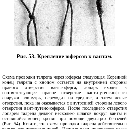
Рис. 53. Крепление юферсов к вантам.
Схема проводки талрепа через юферсы следующая. Коренной
конец талрепа с кнопом остается на внутренней стороны
правого отверстия вант-юферса, лопарь входит в
соответствующее правое отверстие вант-путенс-юферса
снаружи вовнутрь, переходит на средние, а затем левые
отверстия, пока на оказывается с внутренней стороны левого
отверстия вант-путенс-юферса. После последнего отверстия
лопарем талрепа делают несколько шлагов вокруг ванты и
оставшийся конец крепят при помощи двух-трех бензелей
(Рис. 54). Кстати, эта схема проводки талрепа действительна
только для тросовых талей. Цепные тали проводятся слева