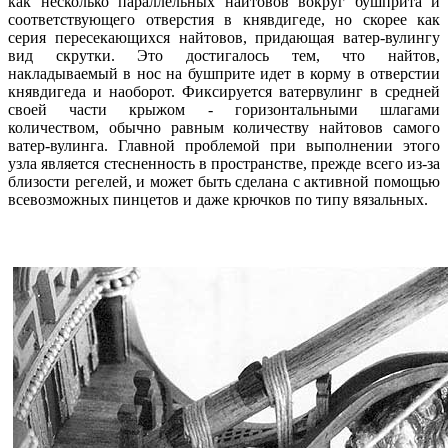
как несколько параллельных найтовов вокруг бушприта и
соответствующего отверстия в княвдигеде, но скорее как
серия пересекающихся найтовов, придающая ватер-вулингу
вид скрутки. Это достигалось тем, что найтов,
накладываемый в нос на бушприте идет в корму в отверстии
княвдигеда и наоборот. Фиксируется ватервулинг в средней
своей части крыжом - горизонтальными шлагами
количеством, обычно равным количеству найтовов самого
ватер-вулинга. Главной проблемой при выполнении этого
узла является стесненность в пространстве, прежде всего из-за
близости регелей, и может быть сделана с активной помощью
всевозможных пинцетов и даже крючков по типу вязальных.