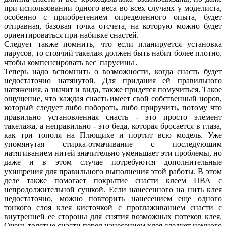
при использовании одного веса во всех случаях у моделиста,
особенно с приобретением определенного опыта, будет
отправная, базовая точка отсчета, на которую можно будет
ориентироваться при набивке снастей.
Следует также помнить, что если планируется установка
парусов, то стоячий такелаж должен быть набит более плотно,
чтобы компенсировать вес 'парусины'.
Теперь надо вспомнить о возможности, когда снасть будет
недостаточно натянутой. Для придания ей правильного
натяжения, а значит и вида, также придется помучиться. Такое
ощущение, что каждая снасть имеет свой собственный норов,
который следует либо побороть, либо приручить, потому что
правильно установленная снасть - это просто элемент
такелажа, а неправильно - это беда, которая бросается в глаза,
как три тополя на Плющихе и портит всю модель. Уже
упомянутая стирка-отмачивание с последующим
натягиванием нитей значительно уменьшает эти проблемы, но
даже и в этом случае потребуются дополнительные
ухищрения для правильного выполнения этой работы. В этом
деле также помогает покрытие снасти клеем ПВА с
непродолжительной сушкой. Если нанесенного на нить клея
недостаточно, можно повторить нанесением еще одного
тонкого слоя клея кисточкой с проглаживанием снасти с
внутренней ее стороны для снятия возможных потеков клея.
Очень толстые снасти перед нанесением клея следует немного