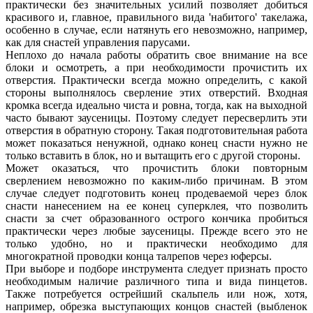
практически без значительных усилий позволяет добиться
красивого и, главное, правильного вида 'набитого' такелажа,
особенно в случае, если натянуть его невозможно, например,
как для снастей управления парусами.
Неплохо до начала работы обратить свое внимание на все
блоки и осмотреть, а при необходимости прочистить их
отверстия. Практически всегда можно определить, с какой
стороны выполнялось сверление этих отверстий. Входная
кромка всегда идеально чиста и ровна, тогда, как на выходной
часто бывают заусеницы. Поэтому следует пересверлить эти
отверстия в обратную сторону. Такая подготовительная работа
может показаться ненужной, однако конец снасти нужно не
только вставить в блок, но и вытащить его с другой стороны.
Может оказаться, что прочистить блоки повторным
сверлением невозможно по каким-либо причинам. В этом
случае следует подготовить конец продеваемой через блок
снасти нанесением на ее конец суперклея, что позволить
снасти за счет образованного острого кончика пробиться
практически через любые заусеницы. Прежде всего это не
только удобно, но и практически необходимо для
многократной проводки конца талрепов через юферсы.
При выборе и подборе инструмента следует признать просто
необходимым наличие различного типа и вида пинцетов.
Также потребуется острейший скальпель или нож, хотя,
например, обрезка выступающих концов снастей (выбленок