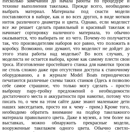
Несколько замечаний до начала работы по процедуре и
технике выполнения такелажа. Прежде всего, необходимо
выбрать материал. Материалы под снасти модели
поставляются в наборе, как и во всех других, в виде мотков
ниток различного диаметра и цвета. Однако, если моделист
все же решает сделать правильный и красивый такелаж и
начинает сортировку наличного материала, то обычно
оказывается, что выбирать не из чего. Почему-то получается
так, что производителям наборов все равно, что положить в
коробку. Возможно, они думают, что моделист не дойдет до
этого этапа работы над моделью? Во всех случаях, у
моделиста не остается выбора, кроме как самому плести свои
троса. Изготовление простейшего станка для намотки тросов
не столь сложно даже при отсутствии доступа к станочному
оборудованию, а в журнале Model Boats периодически
печатаются различные схемы таких станков (Здесь я позволю
себе самое страшное, что только могу сделать - просто
выброшу пару-тройку предложений о необходимости
достаточного места и аккуратности при намотке, потому что
писать то, о чем на этом сайте даже знают маленькие дети
наших завсегдатаев, просто ни к чему - прим.) Кроме того,
необходимо обратить внимание на подбор такелажного
материала правильного цвета. Даже в музеях, а тем более на
выставках, можно обнаружить прекрасные модели,
вооруженные такелажем одного цвета. Обычно светло-