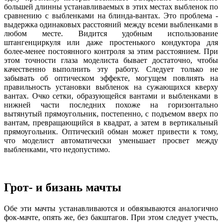
большей длинны устанавливаемых в этих местах выбленок по
сравнению с выбленками на блинда-вантах. Это проблема -
выдержка одинаковых расстояний между всеми выбленками в
любом месте. Видится удобным использование
штангенциркуля или даже простенького кондуктора для
более-менее постоянного контроля за этим расстоянием. При
этом точности глаза моделиста бывает достаточно, чтобы
качественно выполнить эту работу. Следует только не
забывать об оптическом эффекте, могущем повлиять на
правильность установки выбленок на сужающихся кверху
вантах. Очко сетки, образующейся вантами и выбленками в
нижней части последних похоже на горизонтально
вытянутый прямоугольник, постепенно, с подъемом вверх по
вантам, превращающийся в квадрат, а затем в вертикальный
прямоугольник. Оптический обман может привести к тому,
что моделист автоматически уменьшает просвет между
выбленками, что недопустимо.
Грот- и бизань мачты
Обе эти мачты устанавливаются и обвязываются аналогично
фок-мачте, опять же, без бакштагов. При этом следует учесть,