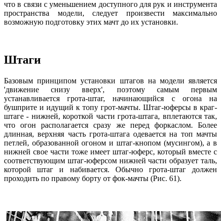
что в связи с уменьшением доступного для рук и инструмента
пространства модели, следует произвести максимально
возможную подготовку этих мачт до их установки.
Штаги
Базовым принципом установки штагов на модели является
'движение снизу вверх', поэтому самым первым
устанавливается грота-штаг, начинающийся с огона на
бушприте и идущий к топу грот-мачты. Штаг-юферсы в краг-
штаге - нижней, короткой части грота-штага, вплетаются так,
что огон располагается сразу же перед форкаслом. Более
длинная, верхняя часть грота-штага одевается на топ мачты
петлей, образованной огоном и штаг-кнопом (мусингом), а в
нижней свое части тоже имеет штаг-юферс, который вместе с
соответствующим штаг-юферсом нижней части образует таль,
которой штаг и набивается. Обычно грота-штаг должен
проходить по правому борту от фок-мачты (Рис. 61).