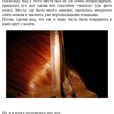
Поскольку вид у этого места был ну уж очень неприглядный,
пришлось его вот таким вот способом «чинить» (см. фото
ниже). Места, где было много замазки, пришлось аккуратно
снять ножом и заклеить уже вертикальными планками.
Потом, сделав вид, что так и надо, часть была покрашена в
один цвет с килем.
Ну, и в итоге получилось вот что: