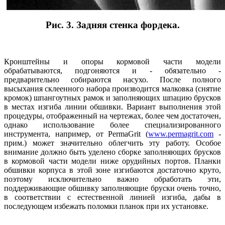
Рис. 3. Задняя стенка фордека.
Кронштейны и опоры кормовой части модели
обрабатываются, подгоняются и - обязательно -
предварительно собираются насухо. После полного
высыхания склеенного набора производится малковка (снятие
кромок) шпангоутных рамок и заполняющих шпацию брусков
в местах изгиба линии обшивки. Вариант выполнения этой
процедуры, отображенный на чертежах, более чем достаточен,
однако использование более специализированного
инструмента, например, от PermaGrit (
www.permagrit.com
-
прим.) может значительно облегчить эту работу. Особое
внимание должно быть уделено сборке заполняющих брусков
в кормовой части модели ниже орудийных портов. Планки
обшивки корпуса в этой зоне изгибаются достаточно круто,
поэтому исключительно важно обработать эти,
поддерживающие обшивку заполняющие бруски очень точно,
в соответствии с естественной линией изгиба, дабы в
последующем избежать поломки планок при их установке.