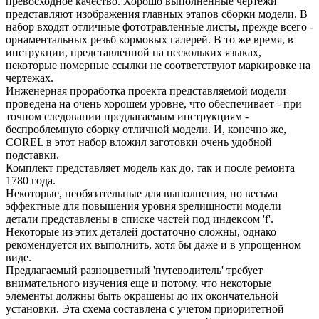
превосходное качество. Хорошо выполненные чертежи
представляют изображения главных этапов сборки модели. В
набор входят отличные фототравленные листы, прежде всего -
орнаментальных резьб кормовых галерей. В то же время, в
инструкции, представленной на нескольких языках,
некоторые номерные ссылки не соответствуют маркировке на
чертежах.
Инженерная проработка проекта представляемой модели
проведена на очень хорошем уровне, что обеспечивает - при
точном следовании предлагаемым инструкциям -
беспроблемную сборку отличной модели. И, конечно же,
COREL в этот набор вложил заготовки очень удобной
подставки.
Комплект представляет модель как до, так и после ремонта
1780 года.
Некоторые, необязательные для выполнения, но весьма
эффектные для повышения уровня зрелищности модели
детали представлены в списке частей под индексом 'f'.
Некоторые из этих деталей достаточно сложны, однако
рекомендуется их выполнить, хотя бы даже и в упрощенном
виде.
Предлагаемый разноцветный 'путеводитель' требует
внимательного изучения еще и потому, что некоторые
элементы должны быть окрашены до их окончательной
установки. Эта схема составлена с учетом приоритетной