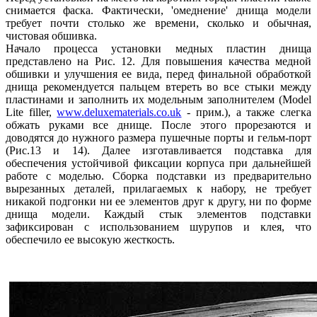
снимается фаска. Фактически, 'омеднение' днища модели
требует почти столько же времени, сколько и обычная,
чистовая обшивка.
Начало процесса установки медных пластин днища
представлено на Рис. 12. Для повышения качества медной
обшивки и улучшения ее вида, перед финальной обработкой
днища рекомендуется пальцем втереть во все стыки между
пластинами и заполнить их модельным заполнителем (Model
Lite filler,
www.deluxematerials.co.uk
- прим.), а также слегка
обжать руками все днище. После этого прорезаются и
доводятся до нужного размера пушечные порты и гельм-порт
(Рис.13 и 14). Далее изготавливается подставка для
обеспечения устойчивой фиксации корпуса при дальнейшей
работе с моделью. Сборка подставки из предварительно
вырезанных деталей, прилагаемых к набору, не требует
никакой подгонки ни ее элементов друг к другу, ни по форме
днища модели. Каждый стык элементов подставки
зафиксирован с использованием шурупов и клея, что
обеспечило ее высокую жесткость.