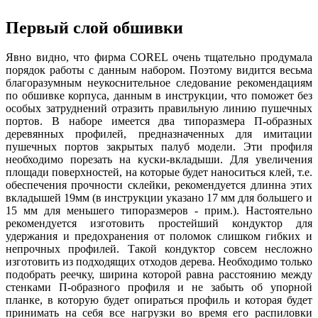
Первый слой обшивки
Явно видно, что фирма COREL очень тщательно продумала
порядок работы с данным набором. Поэтому видится весьма
благоразумным неукоснительное следование рекомендациям
по обшивке корпуса, данным в инструкции, что поможет без
особых затруднений отразить правильную линию пушечных
портов. В наборе имеется два типоразмера П-образных
деревянных профилей, предназначенных для имитации
пушечных портов закрытых палуб модели. Эти профиля
необходимо порезать на куски-вкладыши. Для увеличения
площади поверхностей, на которые будет наноситься клей, т.е.
обеспечения прочности склейки, рекомендуется длинна этих
вкладышей 19мм (в инструкции указано 17 мм для большего и
15 мм для меньшего типоразмеров - прим.). Настоятельно
рекомендуется изготовить простейший кондуктор для
удержания и предохранения от поломок слишком гибких и
непрочных профилей. Такой кондуктор совсем несложно
изготовить из подходящих отходов дерева. Необходимо только
подобрать реечку, ширина которой равна расстоянию между
стенками П-образного профиля и не забыть об упорной
планке, в которую будет опираться профиль и которая будет
принимать на себя все нагрузки во время его распиловки