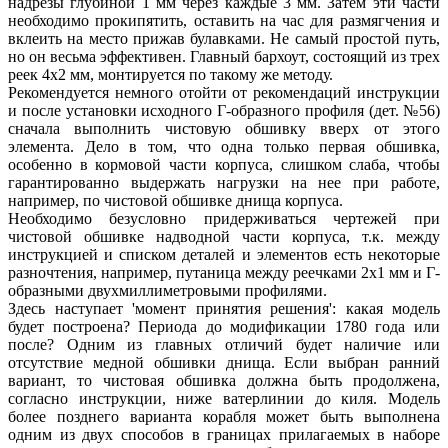
надрезы глубиной 1 мм через каждые 3 мм. Затем эти части
необходимо прокипятить, оставить на час для размягчения и
вклеить на место прижав булавками. Не самый простой путь,
но он весьма эффективен. Главный бархоут, состоящий из трех
реек 4x2 мм, монтируется по такому же методу.
Рекомендуется немного отойти от рекомендаций инструкции
и после установки исходного Г-образного профиля (дет. №56)
сначала выполнить чистовую обшивку вверх от этого
элемента. Дело в том, что одна только первая обшивка,
особенно в кормовой части корпуса, слишком слаба, чтобы
гарантированно выдержать нагрузки на нее при работе,
например, по чистовой обшивке днища корпуса.
Необходимо безусловно придерживаться чертежей при
чистовой обшивке надводной части корпуса, т.к. между
инструкцией и списком деталей и элементов есть некоторые
разночтения, например, путаница между реечками 2х1 мм и Г-
образными двухмиллиметровыми профилями.
Здесь наступает 'момент принятия решения': какая модель
будет построена? Периода до модификации 1780 года или
после? Одним из главных отличий будет наличие или
отсутствие медной обшивки днища. Если выбран ранний
вариант, то чистовая обшивка должна быть продолжена,
согласно инструкции, ниже ватерлинии до киля. Модель
более позднего варианта корабля может быть выполнена
одним из двух способов в границах прилагаемых в наборе