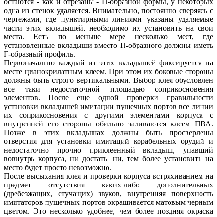
остаются - как и отрезаны - П-образной формы, у некоторых
одна из стенок удаляется. Внимательно, постоянно сверяясь с
чертежами, где пунктирными линиями указаны удаляемые
части этих вкладышей, необходимо их установить на свои
места. Есть по меньше мере несколько мест, где
установленные вкладыши вместо П-образного должны иметь
Г-образный профиль.
Первоначально каждый из этих вкладышей фиксируется на
месте цианокрилатным клеем. При этом их боковые стороны
должны быть строго вертикальными. Выбор клея обусловлен
все таки недостаточной площадью соприкосновения
элементов. После еще одной проверки правильности
установки вкладышей имитации пушечных портов все линии
их соприкосновения с другими элементами корпуса с
внутренней его стороны обильно заливаются клеем ПВА.
Позже в этих вкладышах должны быть просверлены
отверстия для установки имитаций корабельных орудий и
недостаточно прочно приклеенный вкладыш, упавший
вовнутрь корпуса, ни достать, ни, тем более установить на
место будет просто невозможно.
После высыхания клея и проверки корпуса встряхиванием на
предмет отсутствия каких-либо дополнительных
(дребезжащих, стучащих) звуков, внутренняя поверхность
имитаторов пушечных портов окрашивается матовым черным
цветом. Это несколько удобнее, чем более поздняя окраска