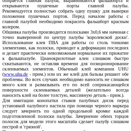
опирается главная палуба, выравниваются фальшборта и
открываются пушечные порты главной палубы.
Рекомендуется полностью собрать одну пушку для выверки
положения пушечных портов. Перед началом работы с
главной палубой необходимо покрасить фальшборт красным
колером.
Обшивка палубы производится полосками 3x0,6 мм начиная с
точно выверенной по центру палубы 'королевской доски'.
Использование клея ПВА для работы со столь тонкими
элементами, как полоски, приводит к деформации последних
и делает практически невозможным нормальное их прижатие
к фальшпалубе. Цианокрилотные клеи слишком быстро
схватываются, не оставляя времени для позиционирование
склеиваемых элементов. Обычный клей компании UHU
(
www.uhu.de
- прим.) или их же клей для бальзы решают обе
проблемы. Во всех случаях необходимо наносить не слишком
много клея и размазывать его по всей соприкасающейся
поверхности склеиваемых деталей (желательно всегда
наносить клей на более толстую, массивную деталь - прим.).
Для имитации конопатки стыков палубных досок перед
установкой палубного настила при помощи черного маркера
следует зачернить по одной продольной кромке каждой
подготовленной полоски палубы. Зачернение обеих торцов
полосок для модели этого масштаба сделает палубу слишком
пестрой и 'грязной'.