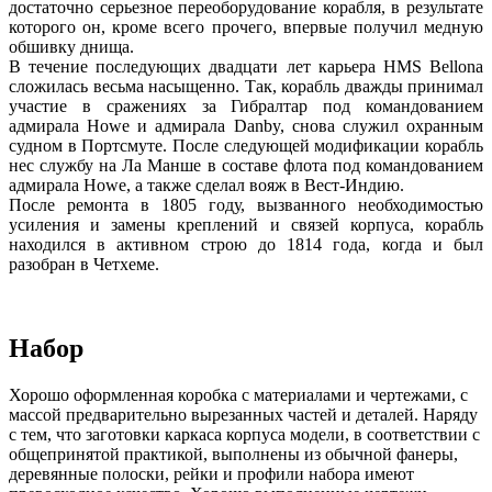
достаточно серьезное переоборудование корабля, в результате
которого он, кроме всего прочего, впервые получил медную
обшивку днища.
В течение последующих двадцати лет карьера HMS Bellona
сложилась весьма насыщенно. Так, корабль дважды принимал
участие в сражениях за Гибралтар под командованием
адмирала Howe и адмирала Danby, снова служил охранным
судном в Портсмуте. После следующей модификации корабль
нес службу на Ла Манше в составе флота под командованием
адмирала Howe, а также сделал вояж в Вест-Индию.
После ремонта в 1805 году, вызванного необходимостью
усиления и замены креплений и связей корпуса, корабль
находился в активном строю до 1814 года, когда и был
разобран в Четхеме.
Набор
Хорошо оформленная коробка с материалами и чертежами, с
массой предварительно вырезанных частей и деталей. Наряду
с тем, что заготовки каркаса корпуса модели, в соответствии с
общепринятой практикой, выполнены из обычной фанеры,
деревянные полоски, рейки и профили набора имеют