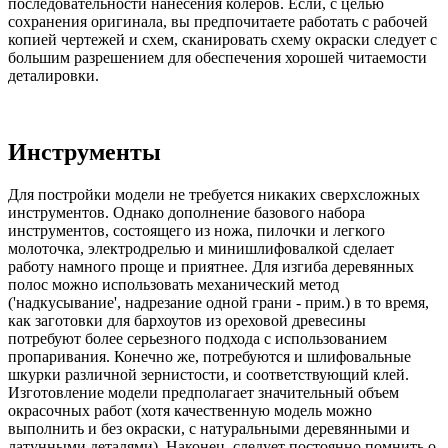
последовательности нанесения колеров. Если, с целью
сохранения оригинала, вы предпочитаете работать с рабочей
копией чертежей и схем, сканировать схему окраски следует с
большим разрешением для обеспечения хорошей читаемости
деталировки.
Инструменты
Для постройки модели не требуется никаких сверхсложных
инструментов. Однако дополнение базового набора
инструментов, состоящего из ножа, пилочки и легкого
молоточка, электродрелью и минишлифовалкой сделает
работу намного проще и приятнее. Для изгиба деревянных
полос можно использовать механический метод
('надкусывание', надрезание одной грани - прим.) в то время,
как заготовки для бархоутов из ореховой древесины
потребуют более серьезного подхода с использованием
пропаривания. Конечно же, потребуются и шлифовальные
шкурки различной зернистости, и соответствующий клей.
Изготовление модели предполагает значительный объем
окрасочных работ (хотя качественную модель можно
выполнить и без окраски, с натуральными деревянными и
латунными деталями). Наконец, следует постоянно помнить о