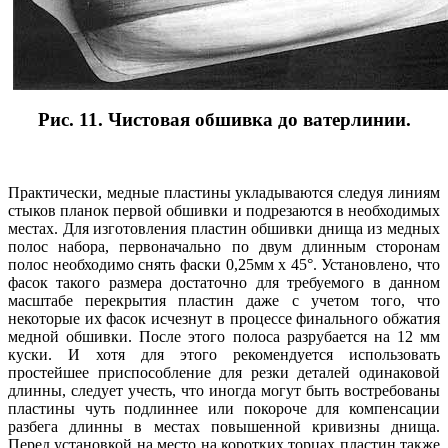
Рис. 11. Чистовая обшивка до ватерлинии.
Практически, медные пластины укладываются следуя линиям
стыков планок первой обшивки и подрезаются в необходимых
местах. Для изготовления пластин обшивки днища из медных
полос набора, первоначально по двум длинным сторонам
полос необходимо снять фаски 0,25мм х 45°. Установлено, что
фасок такого размера достаточно для требуемого в данном
масштабе перекрытия пластин даже с учетом того, что
некоторые их фасок исчезнут в процессе финального обжатия
медной обшивки. После этого полоса разрубается на 12 мм
куски. И хотя для этого рекомендуется использовать
простейшее приспособление для резки деталей одинаковой
длинны, следует учесть, что иногда могут быть востребованы
пластины чуть подлиннее или покороче для компенсации
разбега длинны в местах повышенной кривизны днища.
Перед установкой на место на коротких торцах пластин также