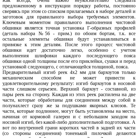
Как всегда, очень важно неукоснительно следовать
предложенному в инструкции порядку работы, постоянно
сверяясь при этом со списком прилагаемых в наборе деталей и
заготовок для правильного выбора требуемых элементов.
Ключевым моментом правильного выполнения чистовой
обшивки является точная установка Г-образных профилей
(деталь набора №56 - прим.) по обоим бортам, т.к. все
остальные элементы обшивки будут устанавливаться в
привязке к этим деталям. После этого процесс чистовой
обшивки идет достаточно легко, особенно с учетом
выполнения шлифовки каждого последующего пояса
обшивки одной толщины после его приклейки, сушки и перед
установкой следующего, с отличающейся толщиной, пояса.
Предварительный изгиб реек 4x2 мм для бархоутов только
механическим способом не может привести к
удовлетворительному результату: изгиб бархоутов в носовой
части слишком серьезен. Верхний бархоут - составной, из
пары реек на сторону. Каждая из этих реек распилена на две
части, которые обработаны для соединения между собой в
полунахлест сразу же за подушками якорных клюзов. Те
части, которые подлиннее, могут быть установлены на место,
начиная от кормовой галереи и с небольшим заходом на
носовой изгиб, без какой-либо дополнительной подготовки. А
вот по внутренней грани коротких частей в задней их части
(со стороны соединения) тоненькой пилочкой делаются