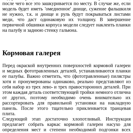
после чего все это зашкуривается по месту. В случае же, если
модель будет иметь 'омедненное' днище, сужение фальшкиля
не нужно, т.к. и днище и руль будут покрываться листами
меди, что даст одинаковую их толщину. В завершение
первичной обшивки корпуса модели следует наклеить планки
на палубу и заднюю стенку гальюна.
Кормовая галерея
Перед окраской внутренних поверхностей кормовой галереи
и медных фототравленных деталей, устанавливаются планки
ее палубы. Важно отметить, что (фототравленные) пилястры
хотя и пронумерованы одинаково, реально представляют из
себя набор из трех лево- и трех правосторонних деталей. При
этом каждая деталь соответствующей тройки немного отлична
от других, поэтому необходимо очень внимательно их
рассортировать для правильной установки на накладную
панель. После этого тщательно приклеивается транцевая
плита.
Следующий этап достаточно хлопотливый. Инструкция
предлагает собрать каркас кормовой галереи насухо для
определения мест и степени необходимой подгонки всех