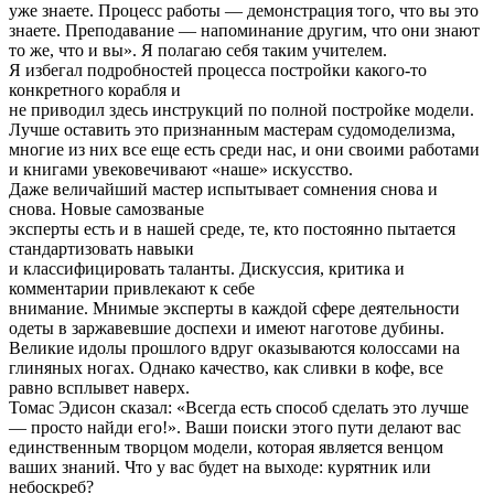
уже знаете. Процесс работы — демонстрация того, что вы это
знаете. Преподавание — напоминание другим, что они знают
то же, что и вы». Я полагаю себя таким учителем.
Я избегал подробностей процесса постройки какого-то
конкретного корабля и
не приводил здесь инструкций по полной постройке модели.
Лучше оставить это признанным мастерам судомоделизма,
многие из них все еще есть среди нас, и они своими работами
и книгами увековечивают «наше» искусство.
Даже величайший мастер испытывает сомнения снова и
снова. Новые самозваные
эксперты есть и в нашей среде, те, кто постоянно пытается
стандартизовать навыки
и классифицировать таланты. Дискуссия, критика и
комментарии привлекают к себе
внимание. Мнимые эксперты в каждой сфере деятельности
одеты в заржавевшие доспехи и имеют наготове дубины.
Великие идолы прошлого вдруг оказываются колоссами на
глиняных ногах. Однако качество, как сливки в кофе, все
равно всплывет наверх.
Томас Эдисон сказал: «Всегда есть способ сделать это лучше
— просто найди его!». Ваши поиски этого пути делают вас
единственным творцом модели, которая является венцом
ваших знаний. Что у вас будет на выходе: курятник или
небоскреб?