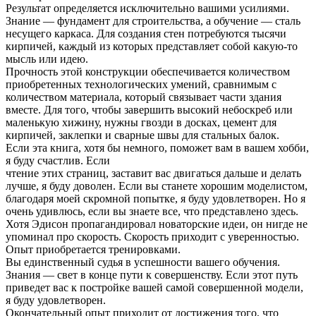
Результат определяется исключительно вашими усилиями.
Знание — фундамент для строительства, а обучение — сталь
несущего каркаса. Для создания стен потребуются тысячи
кирпичей, каждый из которых представляет собой какую-то
мысль или идею.
Прочность этой конструкции обеспечивается количеством
приобретенных технологических умений, сравнимым с
количеством материала, который связывает части здания
вместе. Для того, чтобы завершить высокий небоскреб или
маленькую хижину, нужны гвозди в досках, цемент для
кирпичей, заклепки и сварные швы для стальных балок.
Если эта книга, хотя бы немного, поможет вам в вашем хобби,
я буду счастлив. Если
чтение этих страниц, заставит вас двигаться дальше и делать
лучше, я буду доволен. Если вы станете хорошим моделистом,
благодаря моей скромной попытке, я буду удовлетворен. Но я
очень удивлюсь, если вы знаете все, что представлено здесь.
Хотя Эдисон пропагандировал новаторские идеи, он нигде не
упоминал про скорость. Скорость приходит с уверенностью.
Опыт приобретается тренировками.
Вы единственный судья в успешности вашего обучения.
Знания — свет в конце пути к совершенству. Если этот путь
приведет вас к постройке вашей самой совершенной модели,
я буду удовлетворен.
Окончательный опыт приходит от достижения того, что