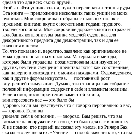
сделал это для всех своих друзей.
Чтобы найти унцию золота, нужно перелопатить тонны руды.
Эта книга — предложение нескольких таких унций из моих
рудников. Мои сокровища отобраны с пыльных полок с
нужными книгами вкупе с несчетными годами трудного,
творческого опыта. Мое сокровище дороже золота и отражает
колебания конъюнктуры рынка моделей судов, как для
декоративного предмета для демонстрации, так и для ее
значения в целом.
То, что показано и, вероятно, заявлено как оригинальное не
может долго оставаться таковым. Материалы и методы,
которые были украдены, позаимствованы или изучены у
других, без тени смущения представляются как собственные,
как наверно происходит и с моими находками. Судомоделизм,
как и другие формы искусства, — постоянный рост
внутренней стимуляции. Думаю, эти страницы как собрание
полезной информации содержат в себе и элементы новизны.
Если я смог, после прочтения вами этой книги,
заинтересовать вас — это было бы
здорово. Если вы чувствуете, что я говорю персонально о вас,
— хорошо. Если вы
увидели себя в описании, — здорово. Вам решать, что вы
возьмете на вооружение из того, что было для вас в новинку.
Я не помню, кто первый высказал эту мысль, но Ричард Бах
сказал это лучше всех: «Учение — способ выяснить то, что вы