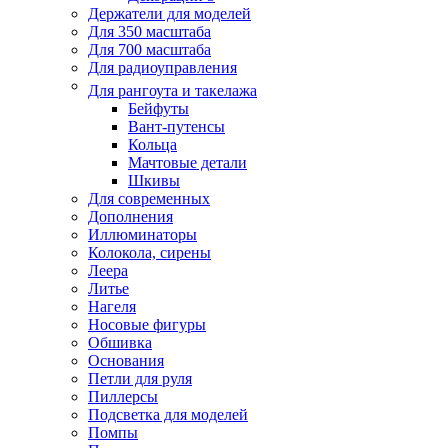
Держатели для моделей
Для 350 масштаба
Для 700 масштаба
Для радиоуправления
Для рангоута и такелажа
Бейфуты
Вант-путенсы
Кольца
Мачтовые детали
Шкивы
Для современных
Дополнения
Иллюминаторы
Колокола, сирены
Леера
Литье
Нагеля
Носовые фигуры
Обшивка
Основания
Петли для руля
Пиллерсы
Подсветка для моделей
Помпы