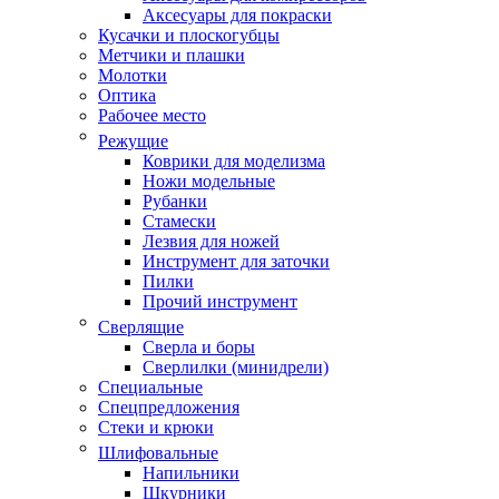
Аксесуары для покраски
Кусачки и плоскогубцы
Метчики и плашки
Молотки
Оптика
Рабочее место
Режущие
Коврики для моделизма
Ножи модельные
Рубанки
Стамески
Лезвия для ножей
Инструмент для заточки
Пилки
Прочий инструмент
Сверлящие
Сверла и боры
Сверлилки (минидрели)
Специальные
Спецпредложения
Стеки и крюки
Шлифовальные
Напильники
Шкурники