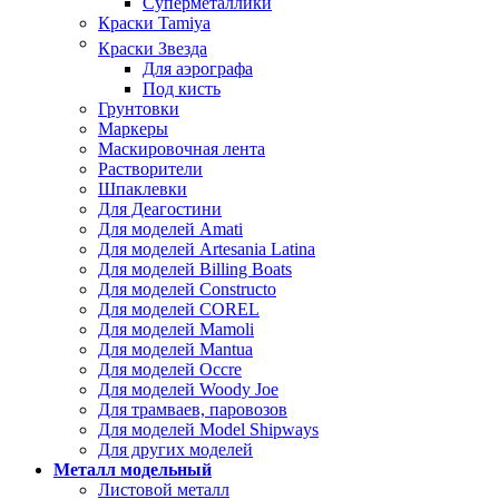
Суперметаллики
Краски Tamiya
Краски Звезда
Для аэрографа
Под кисть
Грунтовки
Маркеры
Маскировочная лента
Растворители
Шпаклевки
Для Деагостини
Для моделей Amati
Для моделей Artesania Latina
Для моделей Billing Boats
Для моделей Constructo
Для моделей COREL
Для моделей Mamoli
Для моделей Mantua
Для моделей Occre
Для моделей Woody Joe
Для трамваев, паровозов
Для моделей Model Shipways
Для других моделей
Металл модельный
Листовой металл