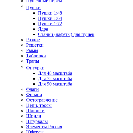
Пушечные порты
Пушки
Пушки 1:48
Пушки 1:64
Пушки 1:72
Ядра
Станки (лафеты) для пушек
Разное
Решетки
Рымы
Таблички
Трапы
Фигурки
Для 48 масштаба
Для 72 масштаба
Для 90 масштаба
Флаги
Фонари
Фототравление
Цепи, тросы
Шлюпки
Шпили
Штурвалы
Элементы Россия
Юферсы