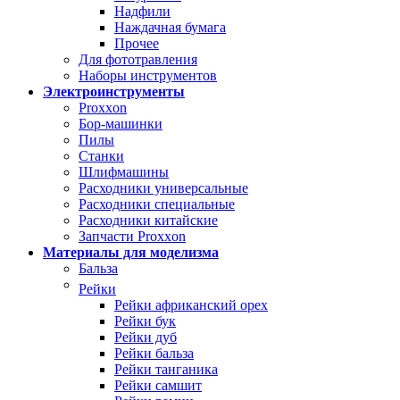
Надфили
Наждачная бумага
Прочее
Для фототравления
Наборы инструментов
Электроинструменты
Proxxon
Бор-машинки
Пилы
Станки
Шлифмашины
Расходники универсальные
Расходники специальные
Расходники китайские
Запчасти Proxxon
Материалы для моделизма
Бальза
Рейки
Рейки африканский орех
Рейки бук
Рейки дуб
Рейки бальза
Рейки танганика
Рейки самшит