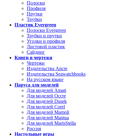
Полоски
Профиля
Прутки
Трубки
Пластик Evergreen
Полоски Evergreen
Трубки и прутки
Уголки и профиля
Листовой пластик
Сайдинг
Книги и чертежи
Чертежи
Издательства Ancre
Издательства Seawatchbooks
На русском языке
Паруса для моделей
Для моделей Amati
Для моделей Occre
Для моделей Dusek
Для моделей Corel
Для моделей Mamoli
Для моделей Mantua
Для моделей MarisStella
Россия
Настольные игры