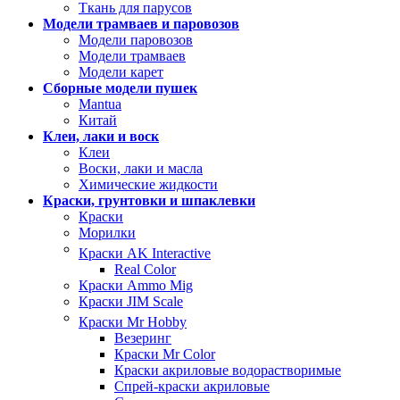
Ткань для парусов
Модели трамваев и паровозов
Модели паровозов
Модели трамваев
Модели карет
Сборные модели пушек
Mantua
Китай
Клеи, лаки и воск
Клеи
Воски, лаки и масла
Химические жидкости
Краски, грунтовки и шпаклевки
Краски
Морилки
Краски AK Interactive
Real Color
Краски Ammo Mig
Краски JIM Scale
Краски Mr Hobby
Везеринг
Краски Mr Color
Краски акриловые водорастворимые
Спрей-краски акриловые