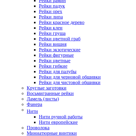
Рейки рамин
Рейки падук
Рейки орех
Рейки липа
Рейки красное дерево
Рейки клен
Рейки груша
Рейки цветной граб
Рейки вишня
Рейки экзотические
Рейки фигурные
Рейки цветные
Рейки гибкие
Рейки для палубы
Рейки для черновой обшивки
Рейки для чистовой обшивки
Круглые заготовки
Восьмигранные рейки
Ламель (листы)
Фанера
Нити
Нити ручной работы
Нити европейские
Проволока
Миниатюрные винтики