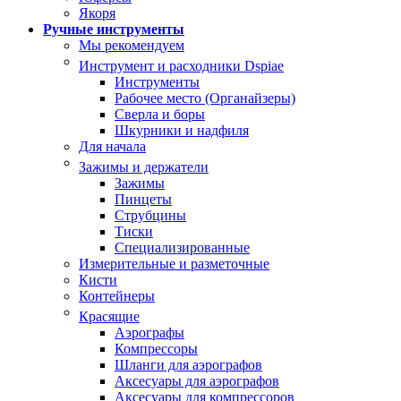
Якоря
Ручные инструменты
Мы рекомендуем
Инструмент и расходники Dspiae
Инструменты
Рабочее место (Органайзеры)
Сверла и боры
Шкурники и надфиля
Для начала
Зажимы и держатели
Зажимы
Пинцеты
Струбцины
Тиски
Специализированные
Измерительные и разметочные
Кисти
Контейнеры
Красящие
Аэрографы
Компрессоры
Шланги для аэрографов
Аксесуары для аэрографов
Аксесуары для компрессоров