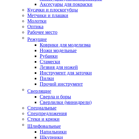
Аксесуары для покраски
Кусачки и плоскогубцы
Метчики и плашки
Молотки
Оптика
Рабочее место
Режущие
Коврики для моделизма
Ножи модельные
Рубанки
Стамески
Лезвия для ножей
Инструмент для заточки
Пилки
Прочий инструмент
Сверлящие
Сверла и боры
Сверлилки (минидрели)
Специальные
Спецпредложения
Стеки и крюки
Шлифовальные
Напильники
Шкурники