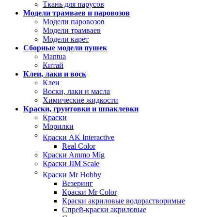
Ткань для парусов
Модели трамваев и паровозов
Модели паровозов
Модели трамваев
Модели карет
Сборные модели пушек
Mantua
Китай
Клеи, лаки и воск
Клеи
Воски, лаки и масла
Химические жидкости
Краски, грунтовки и шпаклевки
Краски
Морилки
Краски AK Interactive
Real Color
Краски Ammo Mig
Краски JIM Scale
Краски Mr Hobby
Везеринг
Краски Mr Color
Краски акриловые водорастворимые
Спрей-краски акриловые