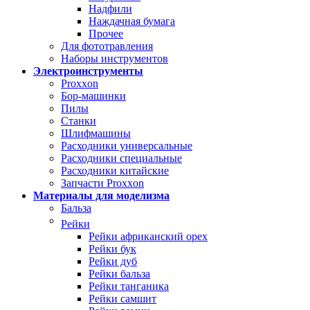
Надфили
Наждачная бумага
Прочее
Для фототравления
Наборы инструментов
Электроинструменты
Proxxon
Бор-машинки
Пилы
Станки
Шлифмашины
Расходники универсальные
Расходники специальные
Расходники китайские
Запчасти Proxxon
Материалы для моделизма
Бальза
Рейки
Рейки африканский орех
Рейки бук
Рейки дуб
Рейки бальза
Рейки танганика
Рейки самшит