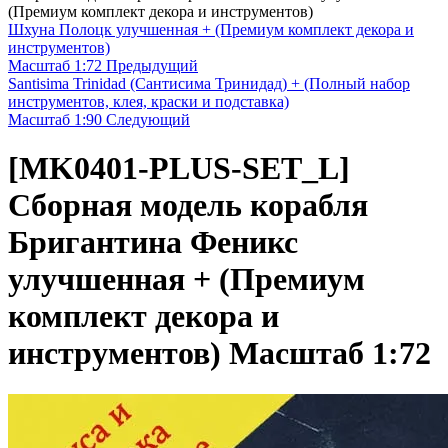
(Премиум комплект декора и инструментов)
Шхуна Полоцк улучшенная + (Премиум комплект декора и
инструментов)
Масштаб 1:72
Предыдущий
Santisima Trinidad (Сантисима Тринидад) + (Полный набор
инструментов, клея, краски и подставка)
Масштаб 1:90
Следующий
[MK0401-PLUS-SET_L]
Сборная модель корабля
Бригантина Феникс
улучшенная + (Премиум
комплект декора и
инструментов) Масштаб 1:72