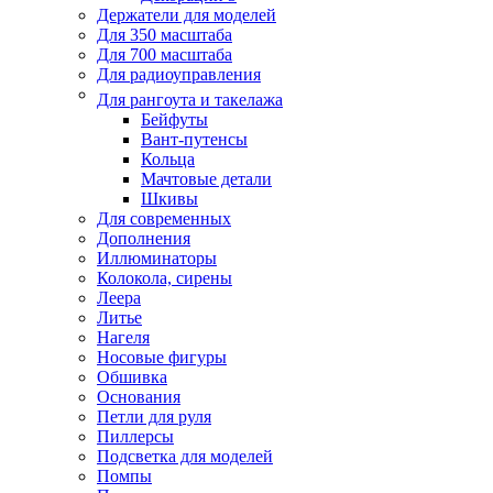
Держатели для моделей
Для 350 масштаба
Для 700 масштаба
Для радиоуправления
Для рангоута и такелажа
Бейфуты
Вант-путенсы
Кольца
Мачтовые детали
Шкивы
Для современных
Дополнения
Иллюминаторы
Колокола, сирены
Леера
Литье
Нагеля
Носовые фигуры
Обшивка
Основания
Петли для руля
Пиллерсы
Подсветка для моделей
Помпы