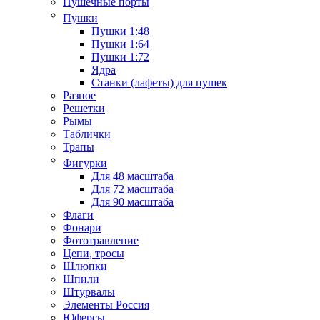
Пушечные порты
Пушки
Пушки 1:48
Пушки 1:64
Пушки 1:72
Ядра
Станки (лафеты) для пушек
Разное
Решетки
Рымы
Таблички
Трапы
Фигурки
Для 48 масштаба
Для 72 масштаба
Для 90 масштаба
Флаги
Фонари
Фототравление
Цепи, тросы
Шлюпки
Шпили
Штурвалы
Элементы Россия
Юферсы