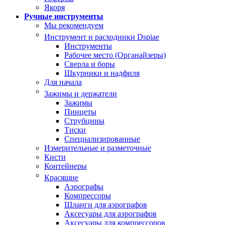
Якоря
Ручные инструменты
Мы рекомендуем
Инструмент и расходники Dspiae
Инструменты
Рабочее место (Органайзеры)
Сверла и боры
Шкурники и надфиля
Для начала
Зажимы и держатели
Зажимы
Пинцеты
Струбцины
Тиски
Специализированные
Измерительные и разметочные
Кисти
Контейнеры
Красящие
Аэрографы
Компрессоры
Шланги для аэрографов
Аксесуары для аэрографов
Аксесуары для компрессоров