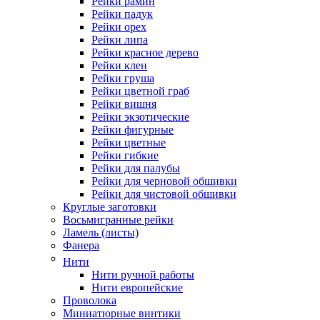
Рейки рамин
Рейки падук
Рейки орех
Рейки липа
Рейки красное дерево
Рейки клен
Рейки груша
Рейки цветной граб
Рейки вишня
Рейки экзотические
Рейки фигурные
Рейки цветные
Рейки гибкие
Рейки для палубы
Рейки для черновой обшивки
Рейки для чистовой обшивки
Круглые заготовки
Восьмигранные рейки
Ламель (листы)
Фанера
Нити
Нити ручной работы
Нити европейские
Проволока
Миниатюрные винтики