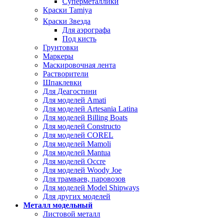
Суперметаллики
Краски Tamiya
Краски Звезда
Для аэрографа
Под кисть
Грунтовки
Маркеры
Маскировочная лента
Растворители
Шпаклевки
Для Деагостини
Для моделей Amati
Для моделей Artesania Latina
Для моделей Billing Boats
Для моделей Constructo
Для моделей COREL
Для моделей Mamoli
Для моделей Mantua
Для моделей Occre
Для моделей Woody Joe
Для трамваев, паровозов
Для моделей Model Shipways
Для других моделей
Металл модельный
Листовой металл