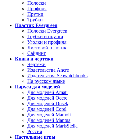
Полоски
Профиля
Прутки
Трубки
Пластик Evergreen
Полоски Evergreen
Трубки и прутки
Уголки и профиля
Листовой пластик
Сайдинг
Книги и чертежи
Чертежи
Издательства Ancre
Издательства Seawatchbooks
На русском языке
Паруса для моделей
Для моделей Amati
Для моделей Occre
Для моделей Dusek
Для моделей Corel
Для моделей Mamoli
Для моделей Mantua
Для моделей MarisStella
Россия
Настольные игры