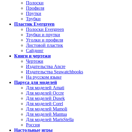
Полоски
Профиля
Прутки
Трубки
Пластик Evergreen
Полоски Evergreen
Трубки и прутки
Уголки и профиля
Листовой пластик
Сайдинг
Книги и чертежи
Чертежи
Издательства Ancre
Издательства Seawatchbooks
На русском языке
Паруса для моделей
Для моделей Amati
Для моделей Occre
Для моделей Dusek
Для моделей Corel
Для моделей Mamoli
Для моделей Mantua
Для моделей MarisStella
Россия
Настольные игры