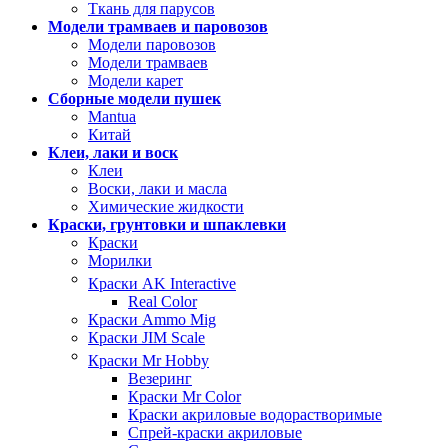
Ткань для парусов
Модели трамваев и паровозов
Модели паровозов
Модели трамваев
Модели карет
Сборные модели пушек
Mantua
Китай
Клеи, лаки и воск
Клеи
Воски, лаки и масла
Химические жидкости
Краски, грунтовки и шпаклевки
Краски
Морилки
Краски AK Interactive
Real Color
Краски Ammo Mig
Краски JIM Scale
Краски Mr Hobby
Везеринг
Краски Mr Color
Краски акриловые водорастворимые
Спрей-краски акриловые