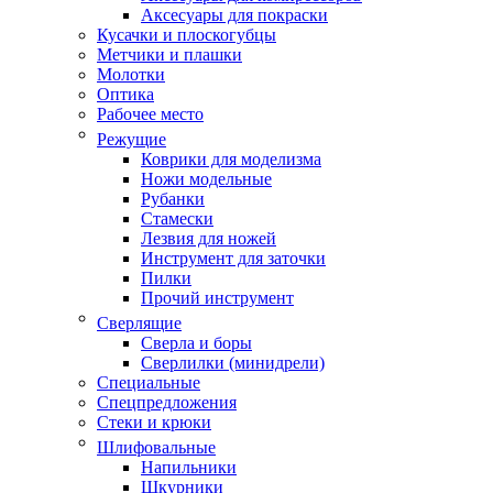
Аксесуары для покраски
Кусачки и плоскогубцы
Метчики и плашки
Молотки
Оптика
Рабочее место
Режущие
Коврики для моделизма
Ножи модельные
Рубанки
Стамески
Лезвия для ножей
Инструмент для заточки
Пилки
Прочий инструмент
Сверлящие
Сверла и боры
Сверлилки (минидрели)
Специальные
Спецпредложения
Стеки и крюки
Шлифовальные
Напильники
Шкурники