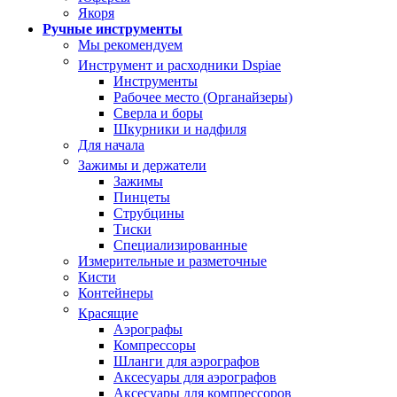
Якоря
Ручные инструменты
Мы рекомендуем
Инструмент и расходники Dspiae
Инструменты
Рабочее место (Органайзеры)
Сверла и боры
Шкурники и надфиля
Для начала
Зажимы и держатели
Зажимы
Пинцеты
Струбцины
Тиски
Специализированные
Измерительные и разметочные
Кисти
Контейнеры
Красящие
Аэрографы
Компрессоры
Шланги для аэрографов
Аксесуары для аэрографов
Аксесуары для компрессоров