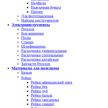
Надфили
Наждачная бумага
Прочее
Для фототравления
Наборы инструментов
Электроинструменты
Proxxon
Бор-машинки
Пилы
Станки
Шлифмашины
Расходники универсальные
Расходники специальные
Расходники китайские
Запчасти Proxxon
Материалы для моделизма
Бальза
Рейки
Рейки африканский орех
Рейки бук
Рейки дуб
Рейки бальза
Рейки танганика
Рейки самшит