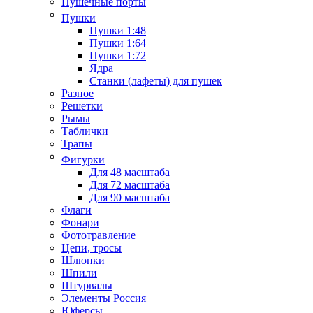
Пушечные порты
Пушки
Пушки 1:48
Пушки 1:64
Пушки 1:72
Ядра
Станки (лафеты) для пушек
Разное
Решетки
Рымы
Таблички
Трапы
Фигурки
Для 48 масштаба
Для 72 масштаба
Для 90 масштаба
Флаги
Фонари
Фототравление
Цепи, тросы
Шлюпки
Шпили
Штурвалы
Элементы Россия
Юферсы