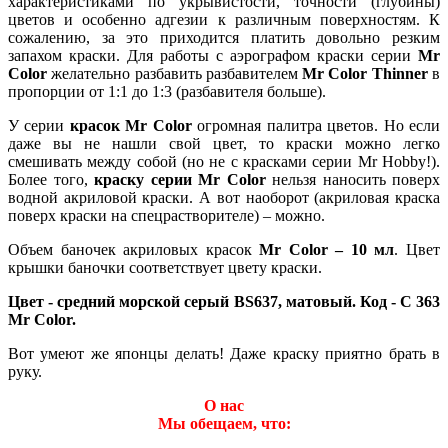
характеристиками по укрывистости, точности (глубины)
цветов и особенно адгезии к различным поверхностям. К
сожалению, за это приходится платить довольно резким
запахом краски. Для работы с аэрографом краски серии
Mr
Color
желательно разбавить разбавителем
Mr Color Thinner
в
пропорции от 1:1 до 1:3 (разбавителя больше).
У серии
красок Mr Color
огромная палитра цветов. Но если
даже вы не нашли свой цвет, то краски можно легко
смешивать между собой (но не с красками серии Mr Hobby!).
Более того,
краску серии Mr Color
нельзя наносить поверх
водной акриловой краски. А вот наоборот (акриловая краска
поверх краски на спецрастворителе) – можно.
Объем баночек акриловых красок
Mr Color – 10 мл
. Цвет
крышки баночки соответствует цвету краски.
Цвет - средний морской серый BS637, матовый. Код - C 363
Mr Color.
Вот умеют же японцы делать! Даже краску приятно брать в
руку.
О нас
Мы обещаем, что: