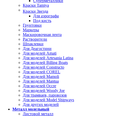
Суперметаллики
Краски Tamiya
Краски Звезда
Для аэрографа
Под кисть
Грунтовки
Маркеры
Маскировочная лента
Растворители
Шпаклевки
Для Деагостини
Для моделей Amati
Для моделей Artesania Latina
Для моделей Billing Boats
Для моделей Constructo
Для моделей COREL
Для моделей Mamoli
Для моделей Mantua
Для моделей Occre
Для моделей Woody Joe
Для трамваев, паровозов
Для моделей Model Shipways
Для других моделей
Металл модельный
Листовой металл