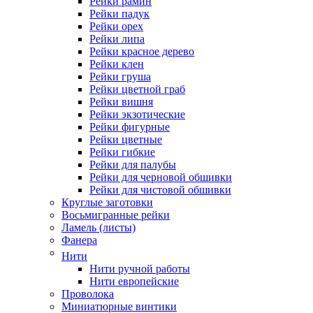
Рейки рамин
Рейки падук
Рейки орех
Рейки липа
Рейки красное дерево
Рейки клен
Рейки груша
Рейки цветной граб
Рейки вишня
Рейки экзотические
Рейки фигурные
Рейки цветные
Рейки гибкие
Рейки для палубы
Рейки для черновой обшивки
Рейки для чистовой обшивки
Круглые заготовки
Восьмигранные рейки
Ламель (листы)
Фанера
Нити
Нити ручной работы
Нити европейские
Проволока
Миниатюрные винтики