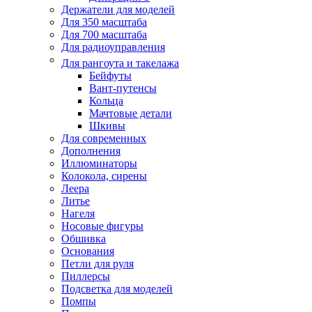
Держатели для моделей
Для 350 масштаба
Для 700 масштаба
Для радиоуправления
Для рангоута и такелажа
Бейфуты
Вант-путенсы
Кольца
Мачтовые детали
Шкивы
Для современных
Дополнения
Иллюминаторы
Колокола, сирены
Леера
Литье
Нагеля
Носовые фигуры
Обшивка
Основания
Петли для руля
Пиллерсы
Подсветка для моделей
Помпы