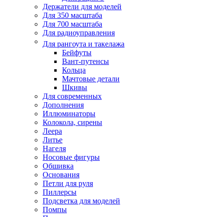
Держатели для моделей
Для 350 масштаба
Для 700 масштаба
Для радиоуправления
Для рангоута и такелажа
Бейфуты
Вант-путенсы
Кольца
Мачтовые детали
Шкивы
Для современных
Дополнения
Иллюминаторы
Колокола, сирены
Леера
Литье
Нагеля
Носовые фигуры
Обшивка
Основания
Петли для руля
Пиллерсы
Подсветка для моделей
Помпы