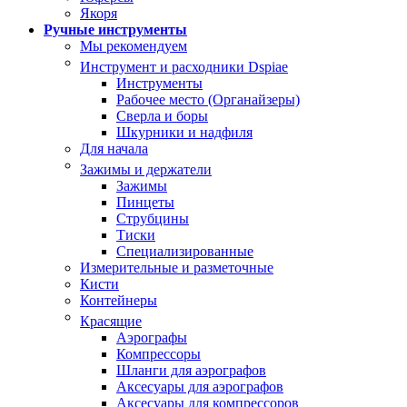
Якоря
Ручные инструменты
Мы рекомендуем
Инструмент и расходники Dspiae
Инструменты
Рабочее место (Органайзеры)
Сверла и боры
Шкурники и надфиля
Для начала
Зажимы и держатели
Зажимы
Пинцеты
Струбцины
Тиски
Специализированные
Измерительные и разметочные
Кисти
Контейнеры
Красящие
Аэрографы
Компрессоры
Шланги для аэрографов
Аксесуары для аэрографов
Аксесуары для компрессоров