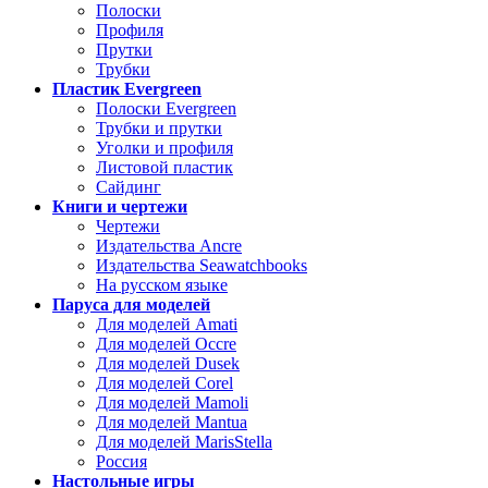
Полоски
Профиля
Прутки
Трубки
Пластик Evergreen
Полоски Evergreen
Трубки и прутки
Уголки и профиля
Листовой пластик
Сайдинг
Книги и чертежи
Чертежи
Издательства Ancre
Издательства Seawatchbooks
На русском языке
Паруса для моделей
Для моделей Amati
Для моделей Occre
Для моделей Dusek
Для моделей Corel
Для моделей Mamoli
Для моделей Mantua
Для моделей MarisStella
Россия
Настольные игры