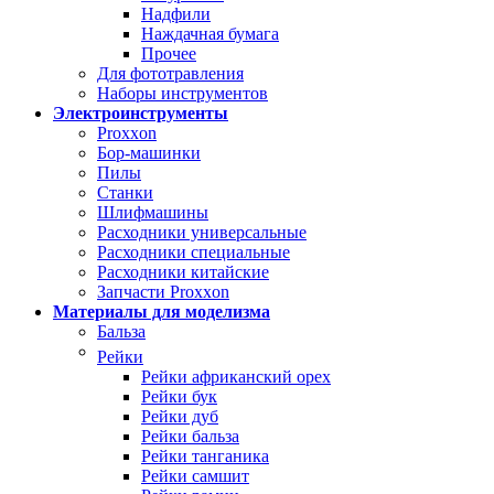
Надфили
Наждачная бумага
Прочее
Для фототравления
Наборы инструментов
Электроинструменты
Proxxon
Бор-машинки
Пилы
Станки
Шлифмашины
Расходники универсальные
Расходники специальные
Расходники китайские
Запчасти Proxxon
Материалы для моделизма
Бальза
Рейки
Рейки африканский орех
Рейки бук
Рейки дуб
Рейки бальза
Рейки танганика
Рейки самшит