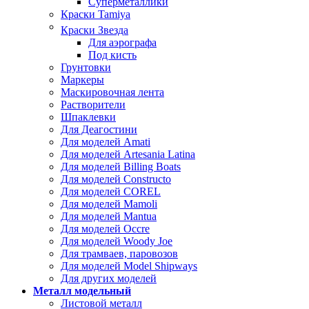
Суперметаллики
Краски Tamiya
Краски Звезда
Для аэрографа
Под кисть
Грунтовки
Маркеры
Маскировочная лента
Растворители
Шпаклевки
Для Деагостини
Для моделей Amati
Для моделей Artesania Latina
Для моделей Billing Boats
Для моделей Constructo
Для моделей COREL
Для моделей Mamoli
Для моделей Mantua
Для моделей Occre
Для моделей Woody Joe
Для трамваев, паровозов
Для моделей Model Shipways
Для других моделей
Металл модельный
Листовой металл