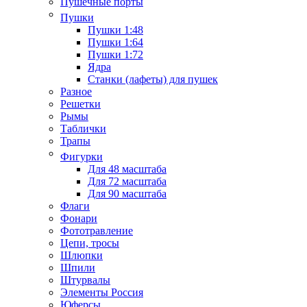
Пушечные порты
Пушки
Пушки 1:48
Пушки 1:64
Пушки 1:72
Ядра
Станки (лафеты) для пушек
Разное
Решетки
Рымы
Таблички
Трапы
Фигурки
Для 48 масштаба
Для 72 масштаба
Для 90 масштаба
Флаги
Фонари
Фототравление
Цепи, тросы
Шлюпки
Шпили
Штурвалы
Элементы Россия
Юферсы