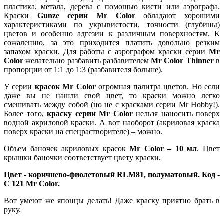
пластика, метала, дерева с помощью кисти или аэрографа.
Краски
Gunze серии Mr Color
обладают хорошими
характеристиками по укрывистости, точности (глубины)
цветов и особенно адгезии к различным поверхностям. К
сожалению, за это приходится платить довольно резким
запахом краски. Для работы с аэрографом краски серии
Mr
Color
желательно разбавить разбавителем
Mr Color Thinner
в
пропорции от 1:1 до 1:3 (разбавителя больше).
У серии
красок Mr Color
огромная палитра цветов. Но если
даже вы не нашли свой цвет, то краски можно легко
смешивать между собой (но не с красками серии Mr Hobby!).
Более того,
краску серии Mr Color
нельзя наносить поверх
водной акриловой краски. А вот наоборот (акриловая краска
поверх краски на спецрастворителе) – можно.
Объем баночек акриловых красок
Mr Color – 10 мл
. Цвет
крышки баночки соответствует цвету краски.
Цвет - коричнево-фиолетовый RLM81, полуматовый. Код -
C 121 Mr Color.
Вот умеют же японцы делать! Даже краску приятно брать в
руку.