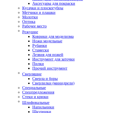
Аксесуары для покраски
Кусачки и плоскогубцы
Метчики и плашки
Молотки
Оптика
Рабочее место
Режущие
Коврики для моделизма
Ножи модельные
Рубанки
Стамески
Лезвия для ножей
Инструмент для заточки
Пилки
Прочий инструмент
Сверлящие
Сверла и боры
Сверлилки (минидрели)
Специальные
Спецпредложения
Стеки и крюки
Шлифовальные
Напильники
Шкурники