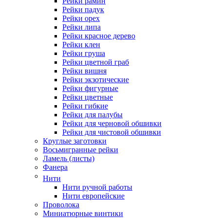
Рейки рамин
Рейки падук
Рейки орех
Рейки липа
Рейки красное дерево
Рейки клен
Рейки груша
Рейки цветной граб
Рейки вишня
Рейки экзотические
Рейки фигурные
Рейки цветные
Рейки гибкие
Рейки для палубы
Рейки для черновой обшивки
Рейки для чистовой обшивки
Круглые заготовки
Восьмигранные рейки
Ламель (листы)
Фанера
Нити
Нити ручной работы
Нити европейские
Проволока
Миниатюрные винтики