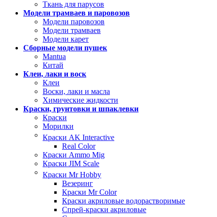
Ткань для парусов
Модели трамваев и паровозов
Модели паровозов
Модели трамваев
Модели карет
Сборные модели пушек
Mantua
Китай
Клеи, лаки и воск
Клеи
Воски, лаки и масла
Химические жидкости
Краски, грунтовки и шпаклевки
Краски
Морилки
Краски AK Interactive
Real Color
Краски Ammo Mig
Краски JIM Scale
Краски Mr Hobby
Везеринг
Краски Mr Color
Краски акриловые водорастворимые
Спрей-краски акриловые