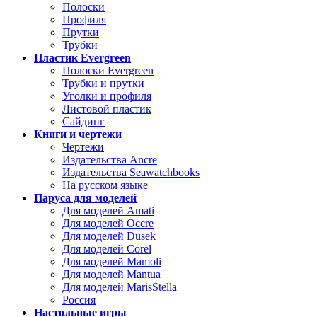
Полоски
Профиля
Прутки
Трубки
Пластик Evergreen
Полоски Evergreen
Трубки и прутки
Уголки и профиля
Листовой пластик
Сайдинг
Книги и чертежи
Чертежи
Издательства Ancre
Издательства Seawatchbooks
На русском языке
Паруса для моделей
Для моделей Amati
Для моделей Occre
Для моделей Dusek
Для моделей Corel
Для моделей Mamoli
Для моделей Mantua
Для моделей MarisStella
Россия
Настольные игры