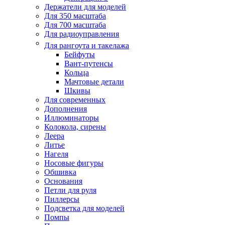
Держатели для моделей
Для 350 масштаба
Для 700 масштаба
Для радиоуправления
Для рангоута и такелажа
Бейфуты
Вант-путенсы
Кольца
Мачтовые детали
Шкивы
Для современных
Дополнения
Иллюминаторы
Колокола, сирены
Леера
Литье
Нагеля
Носовые фигуры
Обшивка
Основания
Петли для руля
Пиллерсы
Подсветка для моделей
Помпы