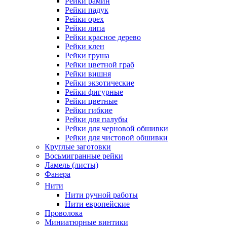
Рейки рамин
Рейки падук
Рейки орех
Рейки липа
Рейки красное дерево
Рейки клен
Рейки груша
Рейки цветной граб
Рейки вишня
Рейки экзотические
Рейки фигурные
Рейки цветные
Рейки гибкие
Рейки для палубы
Рейки для черновой обшивки
Рейки для чистовой обшивки
Круглые заготовки
Восьмигранные рейки
Ламель (листы)
Фанера
Нити
Нити ручной работы
Нити европейские
Проволока
Миниатюрные винтики