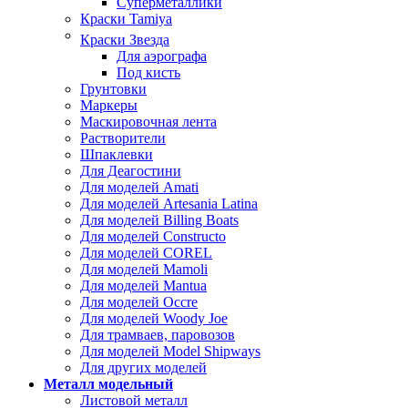
Суперметаллики
Краски Tamiya
Краски Звезда
Для аэрографа
Под кисть
Грунтовки
Маркеры
Маскировочная лента
Растворители
Шпаклевки
Для Деагостини
Для моделей Amati
Для моделей Artesania Latina
Для моделей Billing Boats
Для моделей Constructo
Для моделей COREL
Для моделей Mamoli
Для моделей Mantua
Для моделей Occre
Для моделей Woody Joe
Для трамваев, паровозов
Для моделей Model Shipways
Для других моделей
Металл модельный
Листовой металл