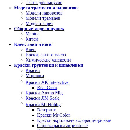
Ткань для парусов
Модели трамваев и паровозов
Модели паровозов
Модели трамваев
Модели карет
Сборные модели пушек
Mantua
Китай
Клеи, лаки и воск
Клеи
Воски, лаки и масла
Химические жидкости
Краски, грунтовки и шпаклевки
Краски
Морилки
Краски AK Interactive
Real Color
Краски Ammo Mig
Краски JIM Scale
Краски Mr Hobby
Везеринг
Краски Mr Color
Краски акриловые водорастворимые
Спрей-краски акриловые