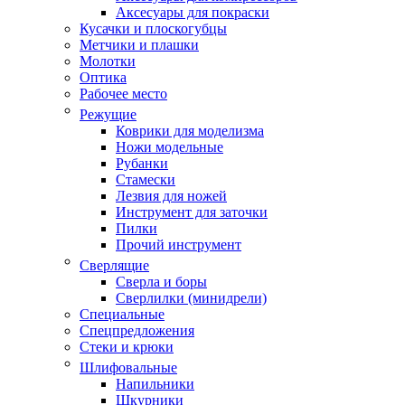
Аксесуары для покраски
Кусачки и плоскогубцы
Метчики и плашки
Молотки
Оптика
Рабочее место
Режущие
Коврики для моделизма
Ножи модельные
Рубанки
Стамески
Лезвия для ножей
Инструмент для заточки
Пилки
Прочий инструмент
Сверлящие
Сверла и боры
Сверлилки (минидрели)
Специальные
Спецпредложения
Стеки и крюки
Шлифовальные
Напильники
Шкурники