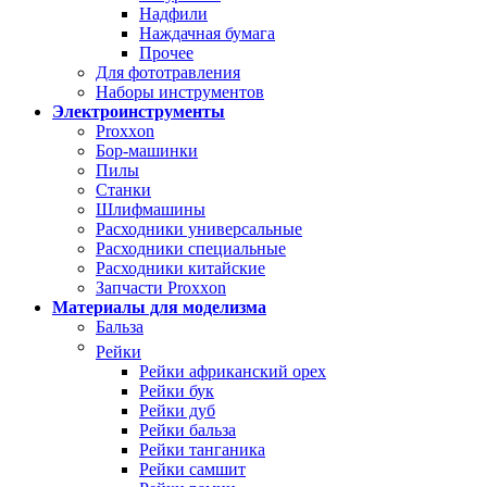
Надфили
Наждачная бумага
Прочее
Для фототравления
Наборы инструментов
Электроинструменты
Proxxon
Бор-машинки
Пилы
Станки
Шлифмашины
Расходники универсальные
Расходники специальные
Расходники китайские
Запчасти Proxxon
Материалы для моделизма
Бальза
Рейки
Рейки африканский орех
Рейки бук
Рейки дуб
Рейки бальза
Рейки танганика
Рейки самшит