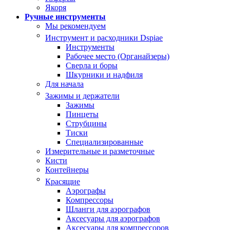
Якоря
Ручные инструменты
Мы рекомендуем
Инструмент и расходники Dspiae
Инструменты
Рабочее место (Органайзеры)
Сверла и боры
Шкурники и надфиля
Для начала
Зажимы и держатели
Зажимы
Пинцеты
Струбцины
Тиски
Специализированные
Измерительные и разметочные
Кисти
Контейнеры
Красящие
Аэрографы
Компрессоры
Шланги для аэрографов
Аксесуары для аэрографов
Аксесуары для компрессоров