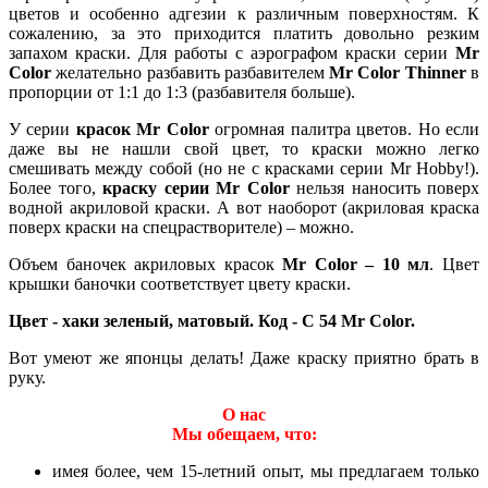
цветов и особенно адгезии к различным поверхностям. К
сожалению, за это приходится платить довольно резким
запахом краски. Для работы с аэрографом краски серии
Mr
Color
желательно разбавить разбавителем
Mr Color Thinner
в
пропорции от 1:1 до 1:3 (разбавителя больше).
У серии
красок Mr Color
огромная палитра цветов. Но если
даже вы не нашли свой цвет, то краски можно легко
смешивать между собой (но не с красками серии Mr Hobby!).
Более того,
краску серии Mr Color
нельзя наносить поверх
водной акриловой краски. А вот наоборот (акриловая краска
поверх краски на спецрастворителе) – можно.
Объем баночек акриловых красок
Mr Color – 10 мл
. Цвет
крышки баночки соответствует цвету краски.
Цвет - хаки зеленый, матовый. Код - C 54 Mr Color.
Вот умеют же японцы делать! Даже краску приятно брать в
руку.
О нас
Мы обещаем, что:
имея более, чем 15-летний опыт, мы предлагаем только