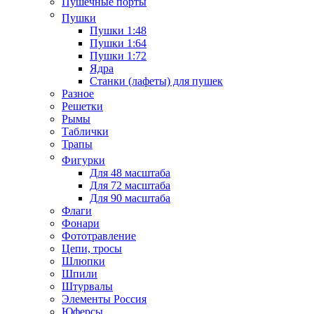
Пушечные порты
Пушки
Пушки 1:48
Пушки 1:64
Пушки 1:72
Ядра
Станки (лафеты) для пушек
Разное
Решетки
Рымы
Таблички
Трапы
Фигурки
Для 48 масштаба
Для 72 масштаба
Для 90 масштаба
Флаги
Фонари
Фототравление
Цепи, тросы
Шлюпки
Шпили
Штурвалы
Элементы Россия
Юферсы